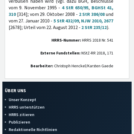
verbüßen haben wird (vgl. dazu BGH, Beschlüsse
vom 9. November 1995 -
4 StR 650/95
,
BGHSt 41,
310
[314]; vom 29. Oktober 2008 -
2 StR 386/08
und
vom 27. Januar 2010 -
5 StR 432/09
,
NJW 2010, 2677
[2678]; Urteil vom 22. August 2012 -
2 StR 235/12
).
HRRS-Nummer:
HRRS 2018 Nr. 541
Externe Fundstellen:
NStZ-RR 2018, 171
Bearbeiter:
Christoph Henckel/Karsten Gaede
ÜBER UNS
Unser Konzept
HRRS unterstützen
HRRS zitieren
Publizieren
Redaktionelle Richtlinien