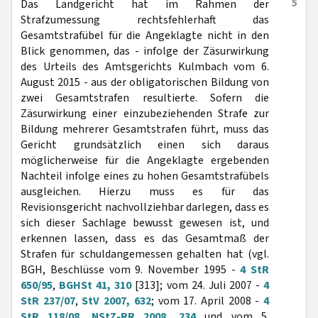
5
Das Landgericht hat im Rahmen der
Strafzumessung rechtsfehlerhaft das
Gesamtstrafübel für die Angeklagte nicht in den
Blick genommen, das - infolge der Zäsurwirkung
des Urteils des Amtsgerichts Kulmbach vom 6.
August 2015 - aus der obligatorischen Bildung von
zwei Gesamtstrafen resultierte. Sofern die
Zäsurwirkung einer einzubeziehenden Strafe zur
Bildung mehrerer Gesamtstrafen führt, muss das
Gericht grundsätzlich einen sich daraus
möglicherweise für die Angeklagte ergebenden
Nachteil infolge eines zu hohen Gesamtstrafübels
ausgleichen. Hierzu muss es für das
Revisionsgericht nachvollziehbar darlegen, dass es
sich dieser Sachlage bewusst gewesen ist, und
erkennen lassen, dass es das Gesamtmaß der
Strafen für schuldangemessen gehalten hat (vgl.
BGH, Beschlüsse vom 9. November 1995 -
4 StR
650/95
,
BGHSt 41, 310
[313]; vom 24. Juli 2007 -
4
StR 237/07
,
StV 2007, 632
; vom 17. April 2008 -
4
StR 118/08
,
NStZ-RR 2008, 234
und vom 5.