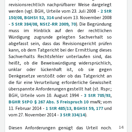
revisionsrechtlich nachprüfbarer Weise dargelegt
werden (vgl. BGH, Urteile vom 23. Juli 2008 -
2 StR
150/08
,
BGHSt 52, 314
und vom 13. November 2008
-
5 StR 384/08
,
NStZ-RR 2009, 70
). Die Begründung
muss im Hinblick auf den der rechtlichen
Würdigung zugrunde gelegten Sachverhalt so
abgefasst sein, dass das Revisionsgericht prüfen
kann, ob dem Tatgericht bei der Ermittlung dieses
Sachverhalts Rechtsfehler unterlaufen sind, das
heißt, ob die Beweiswürdigung widersprüchlich,
unklar oder lückenhaft ist, ob sie gegen
Denkgesetze verstößt oder ob das Tatgericht an
die für eine Verurteilung erforderliche Gewissheit
überspannte Anforderungen gestellt hat (st. Rspr.;
BGH, Urteile vom 10. August 1994 -
3 StR 705/93
,
BGHR StPO § 267 Abs. 5 Freispruch 10
mwN; vom
11. Februar 2014 -
1 StR 485/13
,
BGHSt 59, 177
und
vom 27. November 2014 -
3 StR 334/14
).
14
Diesen Anforderungen genügt das Urteil noch.