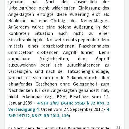
genannt hat. Nach der ausweislich der
Urteilsgründe nicht widerlegten Einlassung des
Angeklagten erfolgte diese Äußerung erst als
Reaktion auf eine Ohrfeige des Nebenklägers.
Außerdem würde eine solche Äußerung in der
konkreten Situation auch nicht zu einer
Einschränkung des Notwehrrechts gegenüber dem
mittels eines abgebrochenen Flaschenhalses
unmittelbar drohenden Angriff führen. Denn
zumutbare Möglichkeiten, dem Angriff
auszuweichen oder sich zurückhaltender zu
verteidigen, sind nach der Tatsachengrundlage,
wonach es sich um ein in Sekundenbruchteilen
ablaufendes Geschehen ohne Gelegenheit zum
Nachdenken für den Angeklagten gehandelt hat,
nicht erkennbar (vgl. BGH, Beschluss vom 17.
Januar 1989 -
4 StR 2/89
,
BGHR StGB § 32 Abs. 2
Verteidigung 4
; Urteil vom 27. September 2012 -
4
StR 197/12
,
NStZ-RR 2013, 139
).
31
c) Nach dem der rechtlichen Würdigung zugrunde