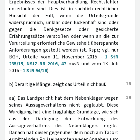
Ergebnisses der Hauptverhandlung Rechtsfehler
unterlaufen sind. Dies ist in sachlich-rechtlicher
Hinsicht der Fall, wenn die Urteilsgründe
widersprüchlich, unklar oder lückenhaft sind oder
gegen die Denkgesetze oder gesicherte
Erfahrungssätze verstoßen oder wenn an die zur
Verurteilung erforderliche Gewissheit überspannte
Anforderungen gestellt werden (st. Rspr.; vgl. nur
BGH, Urteile vom 11. November 2015 -
1 StR
235/15
,
NStZ-RR 2016, 47
mwN und vom 13. Juli
2016 -
1 StR 94/16
).
18
b) Derartige Mängel zeigt das Urteil nicht auf.
19
aa) Das Landgericht hat dem Nebenkläger wegen
seines Aussageverhaltens nicht geglaubt. Diese
Würdigung hat eine tragfähige Grundlage, wie sich
aus der Darlegung der Entwicklung des
Aussageverhaltens des Nebenklägers ergibt.
Danach hat dieser gegenüber dem noch am Tatort
ermittelnden Polizeibeamten weder Angaben zum