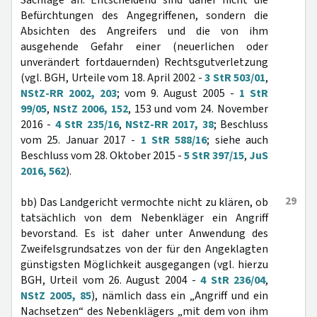
Sachlage an. Entscheidend sind daher nicht die
Befürchtungen des Angegriffenen, sondern die
Absichten des Angreifers und die von ihm
ausgehende Gefahr einer (neuerlichen oder
unverändert fortdauernden) Rechtsgutverletzung
(vgl. BGH, Urteile vom 18. April 2002 -
3 StR 503/01
,
NStZ-RR 2002, 203
; vom 9. August 2005 -
1 StR
99/05
,
NStZ 2006, 152
, 153 und vom 24. November
2016 -
4 StR 235/16
,
NStZ-RR 2017, 38
; Beschluss
vom 25. Januar 2017 -
1 StR 588/16
; siehe auch
Beschluss vom 28. Oktober 2015 -
5 StR 397/15
,
JuS
2016, 562
).
29
bb) Das Landgericht vermochte nicht zu klären, ob
tatsächlich von dem Nebenkläger ein Angriff
bevorstand. Es ist daher unter Anwendung des
Zweifelsgrundsatzes von der für den Angeklagten
günstigsten Möglichkeit ausgegangen (vgl. hierzu
BGH, Urteil vom 26. August 2004 -
4 StR 236/04
,
NStZ 2005, 85
), nämlich dass ein „Angriff und ein
Nachsetzen“ des Nebenklägers „mit dem von ihm