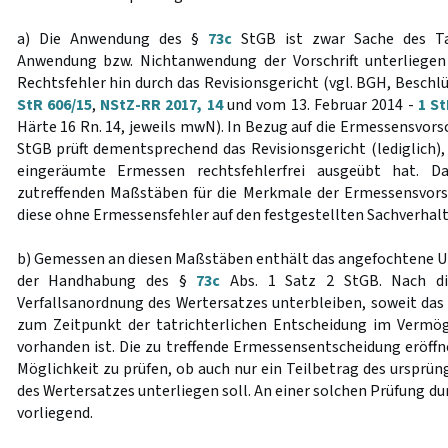
a) Die Anwendung des §
73c
StGB ist zwar Sache des Ta
Anwendung bzw. Nichtanwendung der Vorschrift unterliegen
Rechtsfehler hin durch das Revisionsgericht (vgl. BGH, Beschl
StR 606/15
,
NStZ-RR 2017, 14
und vom 13. Februar 2014 -
1 St
Härte 16 Rn. 14, jeweils mwN). In Bezug auf die Ermessensvorsc
StGB prüft dementsprechend das Revisionsgericht (lediglich),
eingeräumte Ermessen rechtsfehlerfrei ausgeübt hat. D
zutreffenden Maßstäben für die Merkmale der Ermessensvors
diese ohne Ermessensfehler auf den festgestellten Sachverhal
b) Gemessen an diesen Maßstäben enthält das angefochtene Urt
der Handhabung des §
73c
Abs. 1 Satz 2 StGB. Nach die
Verfallsanordnung des Wertersatzes unterbleiben, soweit das
zum Zeitpunkt der tatrichterlichen Entscheidung im Vermö
vorhanden ist. Die zu treffende Ermessensentscheidung eröffn
Möglichkeit zu prüfen, ob auch nur ein Teilbetrag des ursprün
des Wertersatzes unterliegen soll. An einer solchen Prüfung du
vorliegend.