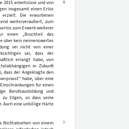
6
te 2015 arbeitslose und von
ngen insgesamt einen Erlös
 erzielt. Die erworbenen
end weiterveräußert, zum
ufserlös zum Erwerb weiterer
r einen „Bruchteil des
üge über kein nennenswertes
ung sei nicht von einer
ksichtigen sei, dass der
haftlich erlangt habe, von
telabhängigen in Zukunft
ei, dass der Angeklagte den
erprasst“ habe, über eine
 Einschränkungen für einen
ge Berufsausbildung und
d zu tilgen, so dass seine
. Auch eine unbillige Härte
7
as Nichtabsehen von einem