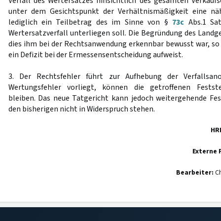
Verfall des Wertersatzes hinsichtlich des gesamten Verkaufs
unter dem Gesichtspunkt der Verhältnismäßigkeit eine nä
lediglich ein Teilbetrag des im Sinne von §
73c
Abs.1 Sa
Wertersatzverfall unterliegen soll. Die Begründung des Landger
dies ihm bei der Rechtsanwendung erkennbar bewusst war, so 
ein Defizit bei der Ermessensentscheidung aufweist.
3. Der Rechtsfehler führt zur Aufhebung der Verfallsano
Wertungsfehler vorliegt, können die getroffenen Festste
bleiben. Das neue Tatgericht kann jedoch weitergehende Fest
den bisherigen nicht in Widerspruch stehen.
HR
Externe 
Bearbeiter:
Ch