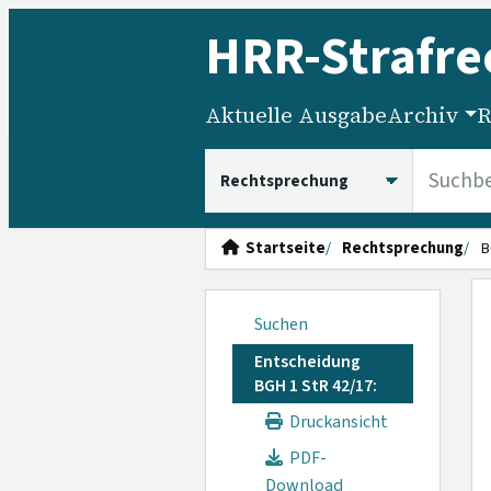
HRR
-Strafre
Aktuelle Ausgabe
Archiv
R
HRRS durchsuchen
Startseite
Rechtsprechung
B
Suchen
Entscheidung
BGH 1 StR 42/17:
Druckansicht
PDF-
Download