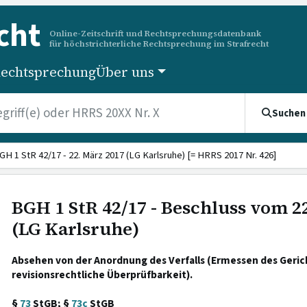
cht
Online-Zeitschrift und Rechtsprechungsdatenbank
für höchstrichterliche Rechtsprechung im Strafrecht
echtsprechung
Über uns
Suchen
GH 1 StR 42/17 - 22. März 2017 (LG Karlsruhe) [= HRRS 2017 Nr. 426]
BGH 1 StR 42/17 - Beschluss vom 2
(LG Karlsruhe)
Absehen von der Anordnung des Verfalls (Ermessen des Gericht
revisionsrechtliche Überprüfbarkeit).
§
73
StGB; §
73c
StGB