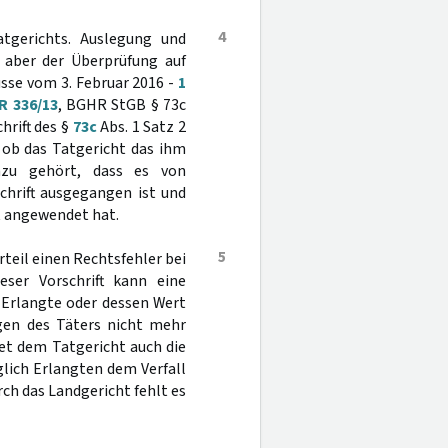
4
tgerichts. Auslegung und
 aber der Überprüfung auf
üsse vom 3. Februar 2016 -
1
R 336/13
, BGHR StGB § 73c
hrift des §
73c
Abs. 1 Satz 2
 ob das Tatgericht das ihm
azu gehört, dass es von
chrift ausgegangen ist und
t angewendet hat.
5
eil einen Rechtsfehler bei
ser Vorschrift kann eine
 Erlangte oder dessen Wert
gen des Täters nicht mehr
et dem Tatgericht auch die
glich Erlangten dem Verfall
rch das Landgericht fehlt es