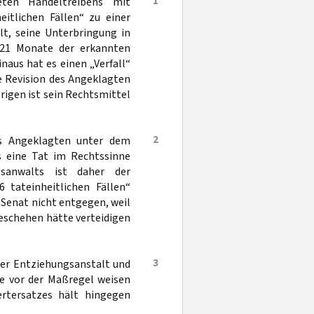
1
ten Handeltreibens mit
itlichen Fällen“ zu einer
lt, seine Unterbringung in
 21 Monate der erkannten
inaus hat es einen „Verfall“
e Revision des Angeklagten
brigen ist sein Rechtsmittel
2
es Angeklagten unter dem
s eine Tat im Rechtssinne
sanwalts ist daher der
6 tateinheitlichen Fällen“
Senat nicht entgegen, weil
geschehen hätte verteidigen
3
ner Entziehungsanstalt und
fe vor der Maßregel weisen
ertersatzes hält hingegen