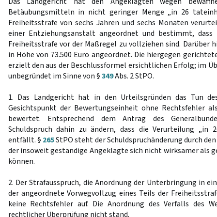
Das Landgericht hat den Angeklagten wegen bewaffne
Betäubungsmitteln in nicht geringer Menge „in 26 tateinhe
Freiheitsstrafe von sechs Jahren und sechs Monaten verurtei
einer Entziehungsanstalt angeordnet und bestimmt, dass
Freiheitsstrafe vor der Maßregel zu vollziehen sind. Darüber h
in Höhe von 73.500 Euro angeordnet. Die hiergegen gerichtet
erzielt den aus der Beschlussformel ersichtlichen Erfolg; im Ü
unbegründet im Sinne von §
349
Abs. 2 StPO.
1. Das Landgericht hat in den Urteilsgründen das Tun d
Gesichtspunkt der Bewertungseinheit ohne Rechtsfehler al
bewertet. Entsprechend dem Antrag des Generalbunde
Schuldspruch dahin zu ändern, dass die Verurteilung „in 2
entfällt. §
265
StPO steht der Schuldspruchänderung durch den 
der insoweit geständige Angeklagte sich nicht wirksamer als 
können.
2. Der Strafausspruch, die Anordnung der Unterbringung in ei
der angeordnete Vorwegvollzug eines Teils der Freiheitsstra
keine Rechtsfehler auf. Die Anordnung des Verfalls des W
rechtlicher Überprüfung nicht stand.