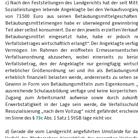
c) Nach den Feststellungen des Landgerichts hat der seit Mit
Sozialleistungen lebende Angeklagte bei den Verkaufsvorgä
von 73.500 Euro aus seinen Betäubungsmittelgeschäften
Betäubungsmittelmengen habe er überwiegend gewinnbring
Teil aber selbst konsumiert. Da er den jeweils erzielten Verka
Betäubungsmittel eingesetzt habe, habe er jedoch nu
Verfallsbetrages wirtschaftlich erlangt“. Der Angeklagte verf
Vermögen. Im Rahmen der eröffneten Ermessensentscheid
Verfallsanordnung abzusehen, wobei einerseits zu berüc
Verfallsbetrag, den der Angeklagte nur geringfügig wirtsc
erheblicher Größenordnung sei und ihn als Betäubungsmit
erheblich finanziell belasten werde, andererseits zu sehen s
Gewinn in Form von Betäubungsmitteln zum Eigenkonsum „v
ausreichende Schulausbildung verfüge und keine körperlichen
Zugang zum Arbeitsmarkt aufweise sowie durch zukünfti
Erwerbstätigkeit in der Lage sein werde, die Verfallsschul
Resozialisierung „nach dem Vollzug“ nicht gefährdet erscheine
im Sinne des §
73c
Abs. 1 Satz 1 StGB läge nicht vor.
d) Gerade die vom Landgericht angeführten Umstände für d