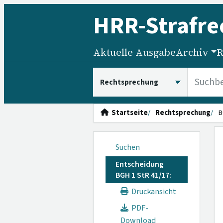
HRR
-Strafre
Aktuelle Ausgabe
Archiv
R
HRRS durchsuchen
Startseite
Rechtsprechung
B
Suchen
Entscheidung
BGH 1 StR 41/17:
Druckansicht
PDF-
Download