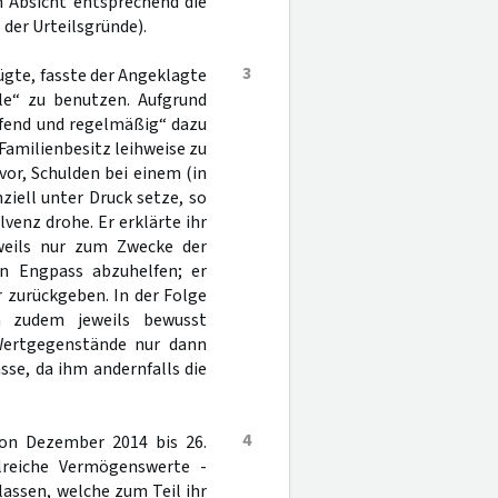
n Absicht entsprechend die
 der Urteilsgründe).
3
ügte, fasste der Angeklagte
elle“ zu benutzen. Aufgrund
aufend und regelmäßig“ dazu
amilienbesitz leihweise zu
vor, Schulden bei einem (in
nziell unter Druck setze, so
lvenz drohe. Er erklärte ihr
weils nur zum Zwecke der
en Engpass abzuhelfen; er
 zurückgeben. In der Folge
n zudem jeweils bewusst
 Wertgegenstände nur dann
se, da ihm andernfalls die
4
on Dezember 2014 bis 26.
hlreiche Vermögenswerte -
assen, welche zum Teil ihr