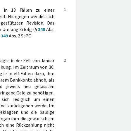
1
 in 13 Fällen zu einer
eilt. Hiergegen wendet sich
gestützten Revision. Das
en Umfang Erfolg (§
349
Abs.
§
349
Abs. 2 StPO.
2
agte in der Zeit von Januar
ehung. Im Zeitraum von 30.
te in elf Fällen dazu, ihm
 ihrem Bankkonto abhob, als
d jeweils neu gefassten
ringend Geld zu benötigen.
s sich lediglich um einen
hend zurückgeben werde. Im
geklagten und die baldige
ergab ihm die gewünschten
ch eine Rückzahlung nicht