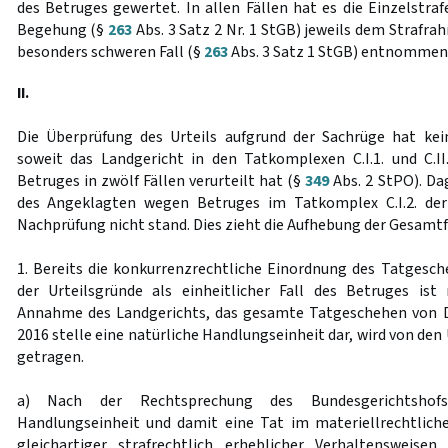
des Betruges gewertet. In allen Fällen hat es die Einzelst
Begehung (§
263
Abs. 3 Satz 2 Nr. 1 StGB) jeweils dem Strafr
besonders schweren Fall (§
263
Abs. 3 Satz 1 StGB) entnommen
II.
Die Überprüfung des Urteils aufgrund der Sachrüge hat kei
soweit das Landgericht in den Tatkomplexen C.I.1. und C.I
Betruges in zwölf Fällen verurteilt hat (§
349
Abs. 2 StPO). Da
des Angeklagten wegen Betruges im Tatkomplex C.I.2. der 
Nachprüfung nicht stand. Dies zieht die Aufhebung der Gesamtfr
1. Bereits die konkurrenzrechtliche Einordnung des Tatgesch
der Urteilsgründe als einheitlicher Fall des Betruges ist 
Annahme des Landgerichts, das gesamte Tatgeschehen von 
2016 stelle eine natürliche Handlungseinheit dar, wird von den
getragen.
a) Nach der Rechtsprechung des Bundesgerichtshofs
Handlungseinheit und damit eine Tat im materiellrechtlich
gleichartiger strafrechtlich erheblicher Verhaltensweis