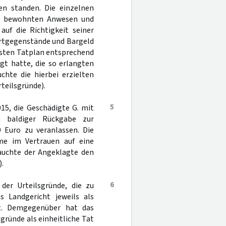
n standen. Die einzelnen
rn bewohnten Anwesen und
uf die Richtigkeit seiner
ertgegenstände und Bargeld
ssten Tatplan entsprechend
gt hatte, die so erlangten
hte die hierbei erzielten
rteilsgründe).
5
15, die Geschädigte G. mit
 baldiger Rückgabe zur
 Euro zu veranlassen. Die
e im Vertrauen auf eine
rauchte der Angeklagte den
.
6
 der Urteilsgründe, die zu
s Landgericht jeweils als
. Demgegenüber hat das
gründe als einheitliche Tat