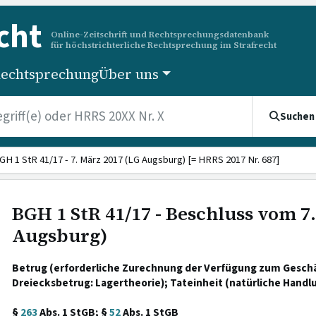
cht
Online-Zeitschrift und Rechtsprechungsdatenbank
für höchstrichterliche Rechtsprechung im Strafrecht
echtsprechung
Über uns
Suchen
GH 1 StR 41/17 - 7. März 2017 (LG Augsburg) [= HRRS 2017 Nr. 687]
BGH 1 StR 41/17 - Beschluss vom 7
Augsburg)
Betrug (erforderliche Zurechnung der Verfügung zum Gesch
Dreiecksbetrug: Lagertheorie); Tateinheit (natürliche Handl
§
263
Abs. 1 StGB; §
52
Abs. 1 StGB