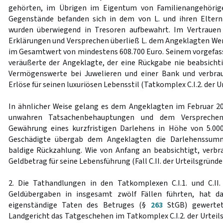
gehörten, im Übrigen im Eigentum von Familienangehörige
Gegenstände befanden sich in dem von L. und ihren Elte
wurden überwiegend in Tresoren aufbewahrt. Im Vertrauen a
Erklärungen und Versprechen überließ L. dem Angeklagten W
im Gesamtwert von mindestens 608.700 Euro. Seinem vorgefa
veräußerte der Angeklagte, der eine Rückgabe nie beabsichti
Vermögenswerte bei Juwelieren und einer Bank und verbrauc
Erlöse für seinen luxuriösen Lebensstil (Tatkomplex C.I.2. der U
In ähnlicher Weise gelang es dem Angeklagten im Februar 20
unwahren Tatsachenbehauptungen und dem Versprechen
Gewährung eines kurzfristigen Darlehens in Höhe von 5.000
Geschädigte übergab dem Angeklagten die Darlehenssumm
baldige Rückzahlung. Wie von Anfang an beabsichtigt, verb
Geldbetrag für seine Lebensführung (Fall C.II. der Urteilsgründe)
2. Die Tathandlungen in den Tatkomplexen C.I.1. und C.II.
Geldübergaben in insgesamt zwölf Fällen führten, hat da
eigenständige Taten des Betruges (§
263
StGB) gewertet
Landgericht das Tatgeschehen im Tatkomplex C.I.2. der Urteils