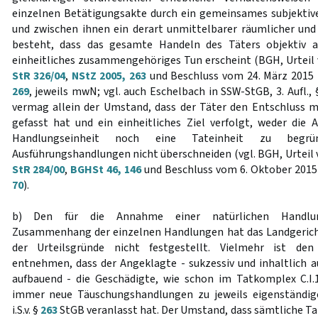
einzelnen Betätigungsakte durch ein gemeinsames subjektiv
und zwischen ihnen ein derart unmittelbarer räumlicher un
besteht, dass das gesamte Handeln des Täters objektiv a
einheitliches zusammengehöriges Tun erscheint (BGH, Urteil
StR 326/04
,
NStZ 2005, 263
und Beschluss vom 24. März 2015
269
, jeweils mwN; vgl. auch Eschelbach in SSW-StGB, 3. Aufl.
vermag allein der Umstand, dass der Täter den Entschluss m
gefasst hat und ein einheitliches Ziel verfolgt, weder die
Handlungseinheit noch eine Tateinheit zu begr
Ausführungshandlungen nicht überschneiden (vgl. BGH, Urteil
StR 284/00
,
BGHSt 46, 146
und Beschluss vom 6. Oktober 2015
70
).
b) Den für die Annahme einer natürlichen Handlungs
Zusammenhang der einzelnen Handlungen hat das Landgericht
der Urteilsgründe nicht festgestellt. Vielmehr ist den 
entnehmen, dass der Angeklagte - sukzessiv und inhaltlich 
aufbauend - die Geschädigte, wie schon im Tatkomplex C.I.1
immer neue Täuschungshandlungen zu jeweils eigenständi
i.S.v. §
263
StGB veranlasst hat. Der Umstand, dass sämtliche T