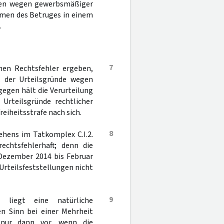
rafen wegen gewerbsmäßiger
ahmen des Betruges in einem
.
7
nen Rechtsfehler ergeben,
I. der Urteilsgründe wegen
gegen hält die Verurteilung
Urteilsgründe rechtlicher
eiheitsstrafe nach sich.
8
ehens im Tatkomplex C.I.2.
rechtsfehlerhaft; denn die
Dezember 2014 bis Februar
 Urteilsfeststellungen nicht
9
 liegt eine natürliche
en Sinn bei einer Mehrheit
en nur dann vor, wenn die