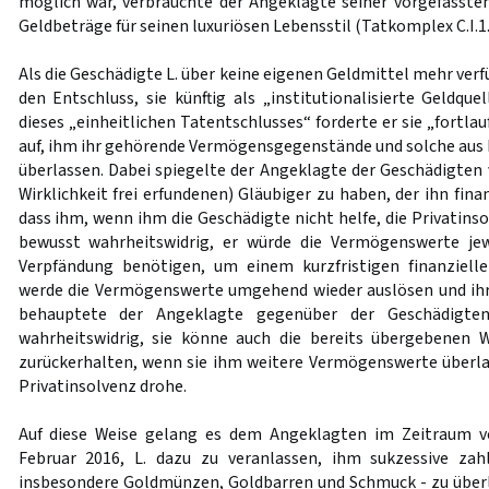
möglich war, verbrauchte der Angeklagte seiner vorgefasste
Geldbeträge für seinen luxuriösen Lebensstil (Tatkomplex C.I.1.
Als die Geschädigte L. über keine eigenen Geldmittel mehr verf
den Entschluss, sie künftig als „institutionalisierte Geldqu
dieses „einheitlichen Tatentschlusses“ forderte er sie „fortl
auf, ihm ihr gehörende Vermögensgegenstände und solche aus F
überlassen. Dabei spiegelte der Angeklagte der Geschädigten 
Wirklichkeit frei erfundenen) Gläubiger zu haben, der ihn fina
dass ihm, wenn ihm die Geschädigte nicht helfe, die Privatinso
bewusst wahrheitswidrig, er würde die Vermögenswerte je
Verpfändung benötigen, um einem kurzfristigen finanziell
werde die Vermögenswerte umgehend wieder auslösen und ihr
behauptete der Angeklagte gegenüber der Geschädigte
wahrheitswidrig, sie könne auch die bereits übergebenen
zurückerhalten, wenn sie ihm weitere Vermögenswerte überlas
Privatinsolvenz drohe.
Auf diese Weise gelang es dem Angeklagten im Zeitraum v
Februar 2016, L. dazu zu veranlassen, ihm sukzessive za
insbesondere Goldmünzen, Goldbarren und Schmuck - zu überl