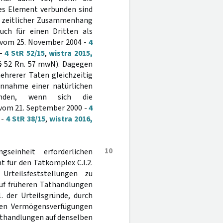
es Element verbunden sind
d zeitlicher Zusammenhang
uch für einen Dritten als
 vom 25. November 2004 -
4
 -
4 StR 52/15
,
wistra 2015,
, § 52 Rn. 57 mwN). Dagegen
ehrerer Taten gleichzeitig
 Annahme einer natürlichen
ünden, wenn sich die
 vom 21. September 2000 -
4
 -
4 StR 38/15
,
wistra 2016,
10
einheit erforderlichen
 für den Tatkomplex C.I.2.
Urteilsfeststellungen zu
auf früheren Tathandlungen
. der Urteilsgründe, durch
gen Vermögensverfügungen
athandlungen auf denselben