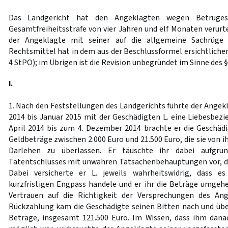
Das Landgericht hat den Angeklagten wegen Betruges
Gesamtfreiheitsstrafe von vier Jahren und elf Monaten verurt
der Angeklagte mit seiner auf die allgemeine Sachrüge 
Rechtsmittel hat in dem aus der Beschlussformel ersichtlich
4 StPO); im Übrigen ist die Revision unbegründet im Sinne des 
I.
1. Nach den Feststellungen des Landgerichts führte der Angekl
2014 bis Januar 2015 mit der Geschädigten L. eine Liebesbezi
April 2014 bis zum 4. Dezember 2014 brachte er die Geschädig
Geldbeträge zwischen 2.000 Euro und 21.500 Euro, die sie von
Darlehen zu überlassen. Er täuschte ihr dabei aufgrun
Tatentschlusses mit unwahren Tatsachenbehauptungen vor, d
Dabei versicherte er L. jeweils wahrheitswidrig, dass e
kurzfristigen Engpass handele und er ihr die Beträge umge
Vertrauen auf die Richtigkeit der Versprechungen des An
Rückzahlung kam die Geschädigte seinen Bitten nach und üb
Beträge, insgesamt 121.500 Euro. Im Wissen, dass ihm dana