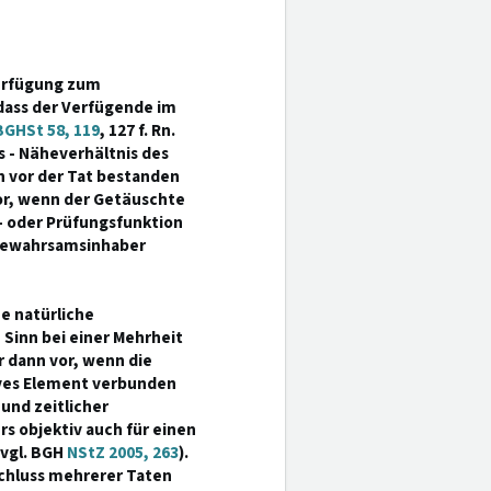
Verfügung zum
ass der Verfügende im
BGHSt 58, 119
, 127 f. Rn.
es - Näheverhältnis des
 vor der Tat bestanden
 vor, wenn der Getäuschte
 oder Prüfungsfunktion
itgewahrsamsinhaber
e natürliche
 Sinn bei einer Mehrheit
r dann vor, wenn die
ves Element verbunden
und zeitlicher
 objektiv auch für einen
(vgl. BGH
NStZ 2005, 263
).
schluss mehrerer Taten