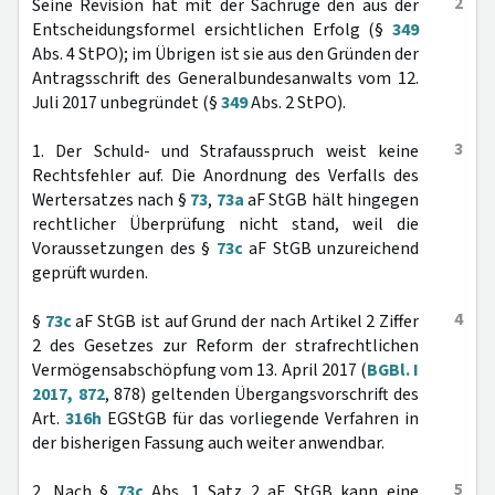
2
Seine Revision hat mit der Sachrüge den aus der
Entscheidungsformel ersichtlichen Erfolg (§
349
Abs. 4 StPO); im Übrigen ist sie aus den Gründen der
Antragsschrift des Generalbundesanwalts vom 12.
Juli 2017 unbegründet (§
349
Abs. 2 StPO).
3
1. Der Schuld- und Strafausspruch weist keine
Rechtsfehler auf. Die Anordnung des Verfalls des
Wertersatzes nach §
73
,
73a
aF StGB hält hingegen
rechtlicher Überprüfung nicht stand, weil die
Voraussetzungen des §
73c
aF StGB unzureichend
geprüft wurden.
4
§
73c
aF StGB ist auf Grund der nach Artikel 2 Ziffer
2 des Gesetzes zur Reform der strafrechtlichen
Vermögensabschöpfung vom 13. April 2017 (
BGBl. I
2017, 872
, 878) geltenden Übergangsvorschrift des
Art.
316h
EGStGB für das vorliegende Verfahren in
der bisherigen Fassung auch weiter anwendbar.
5
2. Nach §
73c
Abs. 1 Satz 2 aF StGB kann eine