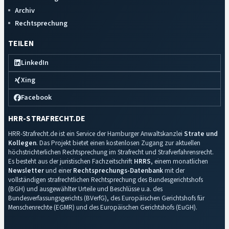
Archiv
Rechtsprechung
TEILEN
LinkedIn
Xing
Facebook
HRR-STRAFRECHT.DE
HRR-Strafrecht.de ist ein Service der Hamburger Anwaltskanzlei
Strate und
Kollegen
. Das Projekt bietet einen kostenlosen Zugang zur aktuellen
höchstrichterlichen Rechtsprechung im Strafrecht und Strafverfahrensrecht.
Es besteht aus der juristischen Fachzeitschrift
HRRS
, einem monatlichen
Newsletter
und einer
Rechtsprechungs-Datenbank
mit der
vollständigen strafrechtlichen Rechtsprechung des Bundesgerichtshofs
(BGH) und ausgewählter Urteile und Beschlüsse u.a. des
Bundesverfassungsgerichts (BVerfG), des Europäischen Gerichtshofs für
Menschenrechte (EGMR) und des Europäischen Gerichtshofs (EuGH).