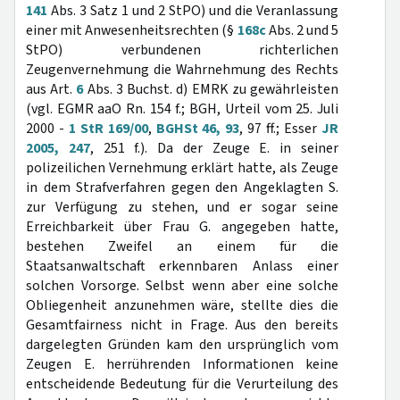
141
Abs. 3 Satz 1 und 2 StPO) und die Veranlassung
einer mit Anwesenheitsrechten (§
168c
Abs. 2 und 5
StPO) verbundenen richterlichen
Zeugenvernehmung die Wahrnehmung des Rechts
aus Art.
6
Abs. 3 Buchst. d) EMRK zu gewährleisten
(vgl. EGMR aaO Rn. 154 f.; BGH, Urteil vom 25. Juli
2000 -
1 StR 169/00
,
BGHSt 46, 93
, 97 ff.; Esser
JR
2005, 247
, 251 f.). Da der Zeuge E. in seiner
polizeilichen Vernehmung erklärt hatte, als Zeuge
in dem Strafverfahren gegen den Angeklagten S.
zur Verfügung zu stehen, und er sogar seine
Erreichbarkeit über Frau G. angegeben hatte,
bestehen Zweifel an einem für die
Staatsanwaltschaft erkennbaren Anlass einer
solchen Vorsorge. Selbst wenn aber eine solche
Obliegenheit anzunehmen wäre, stellte dies die
Gesamtfairness nicht in Frage. Aus den bereits
dargelegten Gründen kam den ursprünglich vom
Zeugen E. herrührenden Informationen keine
entscheidende Bedeutung für die Verurteilung des