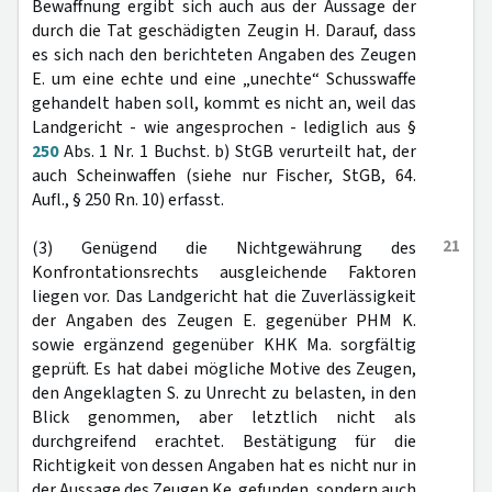
Bewaffnung ergibt sich auch aus der Aussage der
durch die Tat geschädigten Zeugin H. Darauf, dass
es sich nach den berichteten Angaben des Zeugen
E. um eine echte und eine „unechte“ Schusswaffe
gehandelt haben soll, kommt es nicht an, weil das
Landgericht - wie angesprochen - lediglich aus §
250
Abs. 1 Nr. 1 Buchst. b) StGB verurteilt hat, der
auch Scheinwaffen (siehe nur Fischer, StGB, 64.
Aufl., § 250 Rn. 10) erfasst.
21
(3) Genügend die Nichtgewährung des
Konfrontationsrechts ausgleichende Faktoren
liegen vor. Das Landgericht hat die Zuverlässigkeit
der Angaben des Zeugen E. gegenüber PHM K.
sowie ergänzend gegenüber KHK Ma. sorgfältig
geprüft. Es hat dabei mögliche Motive des Zeugen,
den Angeklagten S. zu Unrecht zu belasten, in den
Blick genommen, aber letztlich nicht als
durchgreifend erachtet. Bestätigung für die
Richtigkeit von dessen Angaben hat es nicht nur in
der Aussage des Zeugen Ke. gefunden, sondern auch