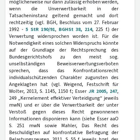
möglicherweise nur dann zulässig erhoben werden,
wenn die Unverwertbarkeit in der
Tatsacheninstanz geltend gemacht und dort
rechtzeitig (vgl. BGH, Beschluss vom 27. Februar
1992 -
5 StR 190/91
,
BGHSt 38, 214
, 225 f.) der
Verwertung widersprochen worden ist. Für die
Notwendigkeit eines solchen Widerspruchs könnte
auf der Grundlage der Rechtsprechung des
Bundesgerichtshofs zu den meist sog.
unselbständigen Beweisverwertungsverboten
sprechen, dass das Konfrontationsrecht
individualschützenden Charakter zugunsten des
Angeklagten hat (vgl. Weigend, Festschrift für
Wolter, 2013, S. 1145, 1150 f.; Esser
JR 2005, 247
,
249 „Kernelement effektiver Verteidigung“ jeweils
mwN) und er über die Verwertbarkeit der unter
Verstoß gegen dieses Recht gewonnenen
Informationen disponieren kann (siehe Esser aaO
S. 251 mwN sowie Mahler, Das Recht des
Beschuldigten auf konfrontative Befragung der
Belastungszeugen, 2011, S. 55 f. jeweils bzgl. des