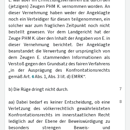
E. war aber im Ermittlungsverfahren u.a. durch den
(jetzigen) Zeugen PHM K. vernommen worden. An
dieser Vernehmung haben weder der Angeklagte
noch ein Verteidiger für diesen teilgenommen, ein
solcher war zum fraglichen Zeitpunkt noch nicht
bestellt gewesen. Vor dem Landgericht hat der
Zeuge PHM K. über den Inhalt der Angaben von E. in
dieser Vernehmung berichtet. Der Angeklagte
beanstandet die Verwertung der ursprünglich von
dem Zeugen E. stammenden Informationen als
Verstoß gegen den Grundsatz des fairen Verfahrens
„in der Ausprägung des Konfrontationsrechts
gemäß Art.
6
Abs. 1, Abs. 3 lit. d) EMRK“.
7
b) Die Rüge dringt nicht durch.
8
aa) Dabei bedarf es keiner Entscheidung, ob eine
Verletzung des völkerrechtlich gewährleisteten
Konfrontationsrechts im innerstaatlichen Recht
lediglich auf der Ebene der Beweiswürdigung zu
besonders strengen Beweis- und