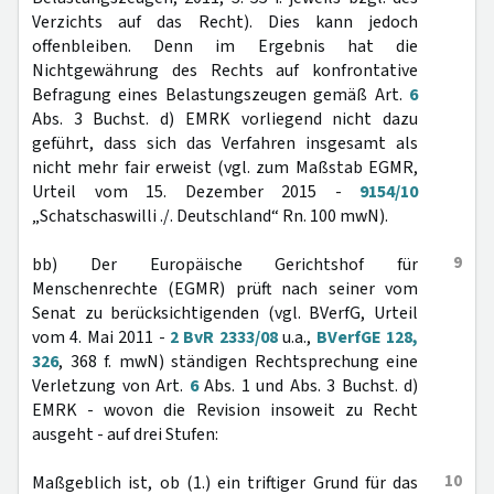
Verzichts auf das Recht). Dies kann jedoch
offenbleiben. Denn im Ergebnis hat die
Nichtgewährung des Rechts auf konfrontative
Befragung eines Belastungszeugen gemäß Art.
6
Abs. 3 Buchst. d) EMRK vorliegend nicht dazu
geführt, dass sich das Verfahren insgesamt als
nicht mehr fair erweist (vgl. zum Maßstab EGMR,
Urteil vom 15. Dezember 2015 -
9154/10
„Schatschaswilli ./. Deutschland“ Rn. 100 mwN).
9
bb) Der Europäische Gerichtshof für
Menschenrechte (EGMR) prüft nach seiner vom
Senat zu berücksichtigenden (vgl. BVerfG, Urteil
vom 4. Mai 2011 -
2 BvR 2333/08
u.a.,
BVerfGE 128,
326
, 368 f. mwN) ständigen Rechtsprechung eine
Verletzung von Art.
6
Abs. 1 und Abs. 3 Buchst. d)
EMRK - wovon die Revision insoweit zu Recht
ausgeht - auf drei Stufen:
10
Maßgeblich ist, ob (1.) ein triftiger Grund für das