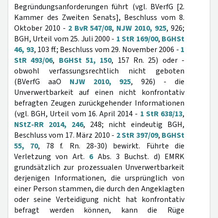
Begründungsanforderungen führt (vgl. BVerfG [2.
Kammer des Zweiten Senats], Beschluss vom 8.
Oktober 2010 -
2 BvR 547/08
,
NJW 2010, 925
, 926;
BGH, Urteil vom 25. Juli 2000 -
1 StR 169/00
,
BGHSt
46, 93
, 103 ff.; Beschluss vom 29. November 2006 -
1
StR 493/06
,
BGHSt 51, 150
, 157 Rn. 25) oder -
obwohl verfassungsrechtlich nicht geboten
(BVerfG aaO
NJW 2010, 925
, 926) - die
Unverwertbarkeit auf einen nicht konfrontativ
befragten Zeugen zurückgehender Informationen
(vgl. BGH, Urteil vom 16. April 2014 -
1 StR 638/13
,
NStZ-RR 2014, 246
, 248; nicht eindeutig BGH,
Beschluss vom 17. März 2010 -
2 StR 397/09
,
BGHSt
55, 70
, 78 f. Rn. 28-30) bewirkt. Führte die
Verletzung von Art.
6
Abs. 3 Buchst. d) EMRK
grundsätzlich zur prozessualen Unverwertbarkeit
derjenigen Informationen, die ursprünglich von
einer Person stammen, die durch den Angeklagten
oder seine Verteidigung nicht hat konfrontativ
befragt werden können, kann die Rüge