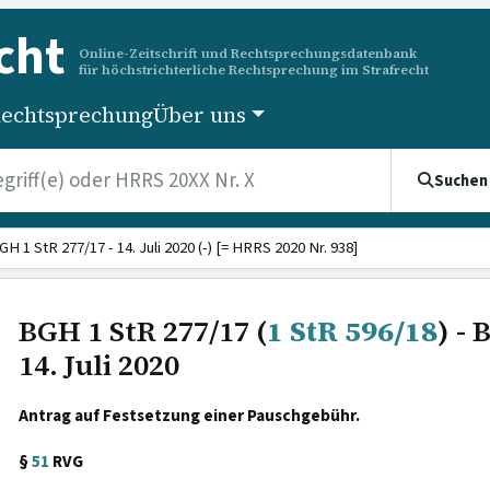
cht
Online-Zeitschrift und Rechtsprechungsdatenbank
für höchstrichterliche Rechtsprechung im Strafrecht
echtsprechung
Über uns
Suchen
GH 1 StR 277/17 - 14. Juli 2020 (-) [= HRRS 2020 Nr. 938]
BGH 1 StR 277/17 (
1 StR 596/18
) -
14. Juli 2020
Antrag auf Festsetzung einer Pauschgebühr.
§
51
RVG