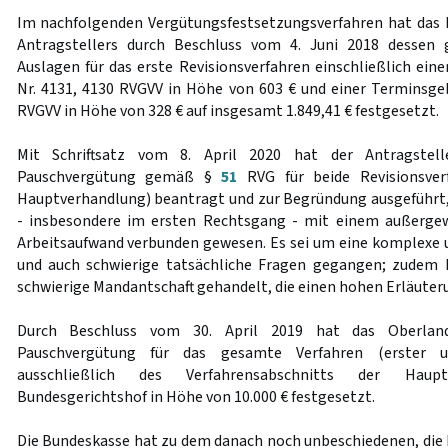
Im nachfolgenden Vergütungsfestsetzungsverfahren hat das 
Antragstellers durch Beschluss vom 4. Juni 2018 dessen 
Auslagen für das erste Revisionsverfahren einschließlich ei
Nr. 4131, 4130 RVGVV in Höhe von 603 € und einer Terminsg
RVGVV in Höhe von 328 € auf insgesamt 1.849,41 € festgesetzt.
Mit Schriftsatz vom 8. April 2020 hat der Antragstell
Pauschvergütung gemäß §
51
RVG für beide Revisionsverf
Hauptverhandlung) beantragt und zur Begründung ausgeführt, 
- insbesondere im ersten Rechtsgang - mit einem außerge
Arbeitsaufwand verbunden gewesen. Es sei um eine komplexe 
und auch schwierige tatsächliche Fragen gegangen; zudem 
schwierige Mandantschaft gehandelt, die einen hohen Erläuter
Durch Beschluss vom 30. April 2019 hat das Oberland
Pauschvergütung für das gesamte Verfahren (erster u
ausschließlich des Verfahrensabschnitts der Hau
Bundesgerichtshof in Höhe von 10.000 € festgesetzt.
Die Bundeskasse hat zu dem danach noch unbeschiedenen, di