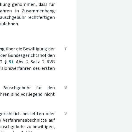
ellung genommen, dass für
rfahren in Zusammenhang
Pauschgebühr rechtfertigen
bzulehnen.
7
ng über die Bewilligung der
 der Bundesgerichtshof den
äß §
51
Abs. 2 Satz 2 RVG
isionsverfahren des ersten
8
 Pauschgebühr für den
hren sind vorliegend nicht
9
erichtlich bestellten oder
e Verfahrensabschnitte auf
auschgebühr zu bewilligen,