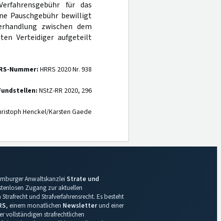
Verfahrensgebühr für das
ine Pauschgebühr bewilligt
verhandlung zwischen dem
ten Verteidiger aufgeteilt
RS-Nummer:
HRRS 2020 Nr. 938
Fundstellen:
NStZ-RR 2020, 296
ristoph Henckel/Karsten Gaede
 Hamburger Anwaltskanzlei
Strate und
ostenlosen Zugang zur aktuellen
Strafrecht und Strafverfahrensrecht. Es besteht
RS
, einem monatlichen
Newsletter
und einer
r vollständigen strafrechtlichen