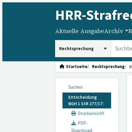
HRR
-Strafre
Aktuelle Ausgabe
Archiv
R
HRRS durchsuchen
Startseite
Rechtsprechung
B
Suchen
Entscheidung
BGH 1 StR 277/17:
Druckansicht
PDF-
Download