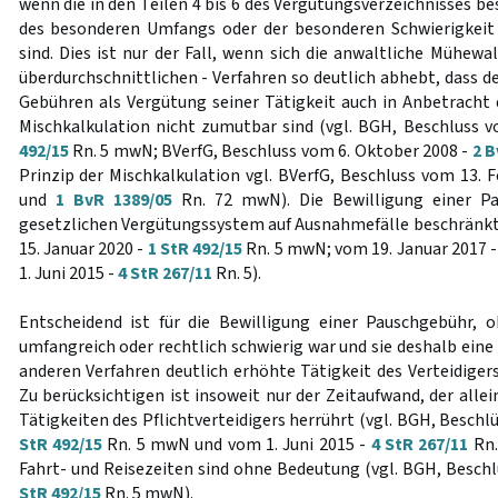
wenn die in den Teilen 4 bis 6 des Vergütungsverzeichnisses
des besonderen Umfangs oder der besonderen Schwierigkeit
sind. Dies ist nur der Fall, wenn sich die anwaltliche Mühew
überdurchschnittlichen - Verfahren so deutlich abhebt, dass 
Gebühren als Vergütung seiner Tätigkeit auch in Anbetracht 
Mischkalkulation nicht zumutbar sind (vgl. BGH, Beschluss 
492/15
Rn. 5 mwN; BVerfG, Beschluss vom 6. Oktober 2008 -
2 B
Prinzip der Mischkalkulation vgl. BVerfG, Beschluss vom 13. 
und
1 BvR 1389/05
Rn. 72 mwN). Die Bewilligung einer P
gesetzlichen Vergütungssystem auf Ausnahmefälle beschränkt
15. Januar 2020 -
1 StR 492/15
Rn. 5 mwN; vom 19. Januar 2017 
1. Juni 2015 -
4 StR 267/11
Rn. 5).
Entscheidend ist für die Bewilligung einer Pauschgebühr, 
umfangreich oder rechtlich schwierig war und sie deshalb ein
anderen Verfahren deutlich erhöhte Tätigkeit des Verteidiger
Zu berücksichtigen ist insoweit nur der Zeitaufwand, der all
Tätigkeiten des Pflichtverteidigers herrührt (vgl. BGH, Beschl
StR 492/15
Rn. 5 mwN und vom 1. Juni 2015 -
4 StR 267/11
Rn.
Fahrt- und Reisezeiten sind ohne Bedeutung (vgl. BGH, Beschl
StR 492/15
Rn. 5 mwN).