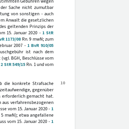
 bestimmten Gebühren wegen
 der Sache nicht zumutbar
altung von sonstigen - auch
dem Anwalt die gesetzlichen
des geltenden Prinzips der
vom 15. Januar 2020 -
1 StR
vR 1173/08
Rn. 9 mwN; zum
Februar 2007 -
1 BvR 910/05
auschgebühr ist nach dem
 (vgl. BGH, Beschlüsse vom
-
2 StR 549/15
Rn. 1 und vom
10
ob die konkrete Strafsache
e zeitaufwendige, gegenüber
s erforderlich gemacht hat.
ein aus verfahrensbezogenen
üsse vom 15. Januar 2020 -
1
 5 mwN); etwa angefallene
uss vom 15. Januar 2020 -
1