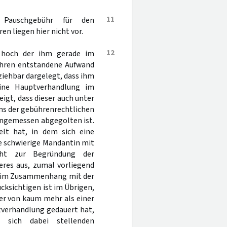
11
 Pauschgebühr für den
n liegen hier nicht vor.
12
e hoch der ihm gerade im
hren entstandene Aufwand
ziehbar dargelegt, dass ihm
eine Hauptverhandlung im
igt, dass dieser auch unter
ns der gebührenrechtlichen
angemessen abgegolten ist.
elt hat, in dem sich eine
ne schwierige Mandantin mit
cht zur Begründung der
eres aus, zumal vorliegend
de im Zusammenhang mit der
cksichtigen ist im Übrigen,
er von kaum mehr als einer
ptverhandlung gedauert hat,
 sich dabei stellenden