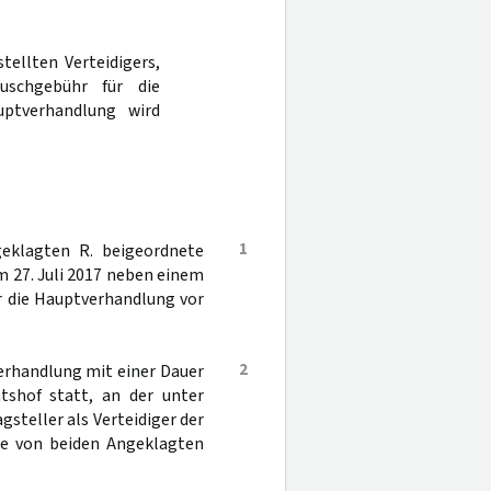
tellten Verteidigers,
uschgebühr für die
ptverhandlung wird
1
geklagten R. beigeordnete
 27. Juli 2017 neben einem
ür die Hauptverhandlung vor
2
erhandlung mit einer Dauer
shof statt, an der unter
steller als Verteidiger der
ie von beiden Angeklagten