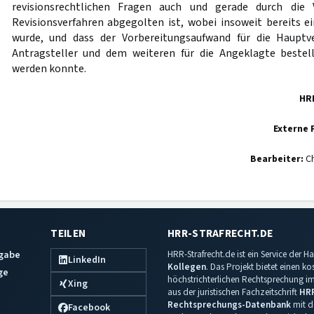
revisionsrechtlichen Fragen auch und gerade durch die 
Revisionsverfahren abgegolten ist, wobei insoweit bereits e
wurde, und dass der Vorbereitungsaufwand für die Haupt
Antragsteller und dem weiteren für die Angeklagte bestell
werden konnte.
HR
Externe 
Bearbeiter:
Ch
TEILEN
HRR-STRAFRECHT.DE
sgabe
HRR-Strafrecht.de ist ein Service der
LinkedIn
Kollegen
. Das Projekt bietet einen k
ge
höchstrichterlichen Rechtsprechung im 
Xing
aus der juristischen Fachzeitschrift
HR
Rechtsprechungs-Datenbank
mit de
Facebook