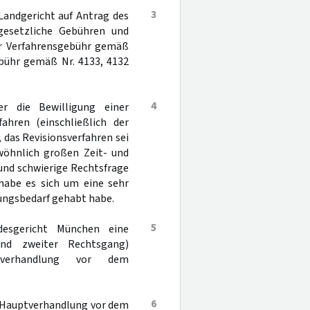
3
Landgericht auf Antrag des
gesetzliche Gebühren und
ner Verfahrensgebühr gemäß
ebühr gemäß Nr. 4133, 4132
4
er die Bewilligung einer
ahren (einschließlich der
das Revisionsverfahren sei
wöhnlich großen Zeit- und
und schwierige Rechtsfrage
habe es sich um eine sehr
ungsbedarf gehabt habe.
5
esgericht München eine
nd zweiter Rechtsgang)
ptverhandlung vor dem
6
e Hauptverhandlung vor dem