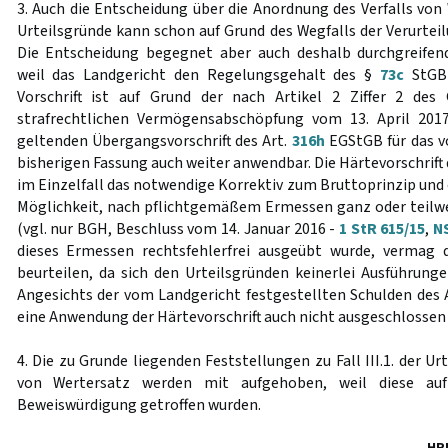
3. Auch die Entscheidung über die Anordnung des Verfalls von W
Urteilsgründe kann schon auf Grund des Wegfalls der Verurtei
Die Entscheidung begegnet aber auch deshalb durchgreifen
weil das Landgericht den Regelungsgehalt des §
73c
StGB 
Vorschrift ist auf Grund der nach Artikel 2 Ziffer 2 de
strafrechtlichen Vermögensabschöpfung vom 13. April 201
geltenden Übergangsvorschrift des Art.
316h
EGStGB für das vo
bisherigen Fassung auch weiter anwendbar. Die Härtevorschrift
im Einzelfall das notwendige Korrektiv zum Bruttoprinzip und 
Möglichkeit, nach pflichtgemäßem Ermessen ganz oder teilw
(vgl. nur BGH, Beschluss vom 14. Januar 2016 -
1 StR 615/15
,
N
dieses Ermessen rechtsfehlerfrei ausgeübt wurde, vermag 
beurteilen, da sich den Urteilsgründen keinerlei Ausführun
Angesichts der vom Landgericht festgestellten Schulden des 
eine Anwendung der Härtevorschrift auch nicht ausgeschlossen
4. Die zu Grunde liegenden Feststellungen zu Fall III.1. der U
von Wertersatz werden mit aufgehoben, weil diese auf 
Beweiswürdigung getroffen wurden.