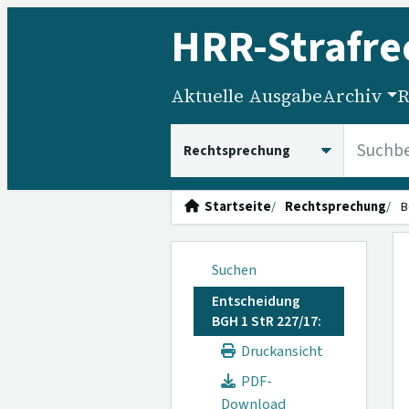
HRR
-Strafre
Aktuelle Ausgabe
Archiv
R
HRRS durchsuchen
Startseite
Rechtsprechung
B
Suchen
Entscheidung
BGH 1 StR 227/17:
Druckansicht
PDF-
Download