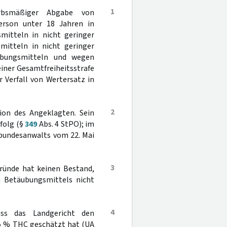
1
rbsmäßiger Abgabe von
erson unter 18 Jahren in
mitteln in nicht geringer
itteln in nicht geringer
ubungsmitteln und wegen
iner Gesamtfreiheitsstrafe
r Verfall von Wertersatz in
2
sion des Angeklagten. Sein
folg (§
349
Abs. 4 StPO); im
lbundesanwalts vom 22. Mai
3
sgründe hat keinen Bestand,
n Betäubungsmittels nicht
4
ass das Landgericht den
 5 % THC geschätzt hat (UA