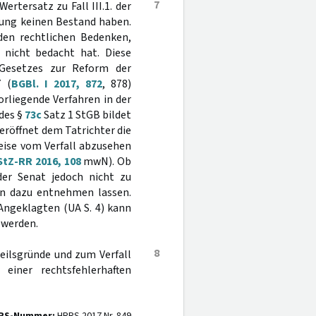
7
ertersatz zu Fall III.1. der
lung keinen Bestand haben.
den rechtlichen Bedenken,
nicht bedacht hat. Diese
s Gesetzes zur Reform der
7 (
BGBl. I 2017, 872
, 878)
rliegende Verfahren in der
 des §
73c
Satz 1 StGB bildet
eröffnet dem Tatrichter die
eise vom Verfall abzusehen
StZ-RR 2016, 108
mwN). Ob
der Senat jedoch nicht zu
gen dazu entnehmen lassen.
Angeklagten (UA S. 4) kann
 werden.
8
rteilsgründe und zum Verfall
einer rechtsfehlerhaften