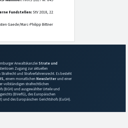
RS-Nummer:
HRRS 2017 Nr. 849
erne Fundstellen:
StV 2018, 22
sten Gaede/Marc-Philipp Bittner
 Hamburger Anwaltskanzlei
Strate und
ostenlosen Zugang zur aktuellen
Strafrecht und Strafverfahrensrecht. Es besteht
RS
, einem monatlichen
Newsletter
und einer
r vollständigen strafrechtlichen
s (BGH) und ausgewählter Urteile und
gerichts (BVerfG), des Europäischen
R) und des Europäischen Gerichtshofs (EuGH).