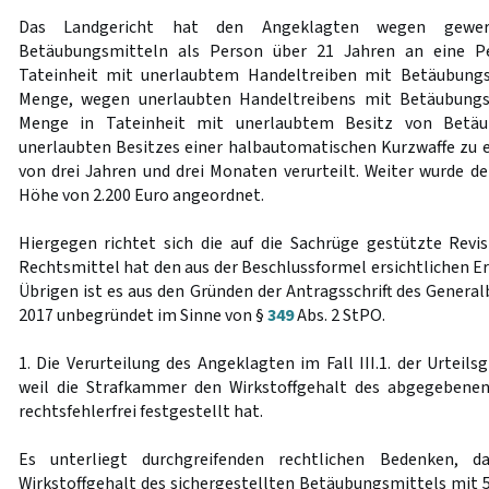
Das Landgericht hat den Angeklagten wegen gewe
Betäubungsmitteln als Person über 21 Jahren an eine P
Tateinheit mit unerlaubtem Handeltreiben mit Betäubungs
Menge, wegen unerlaubten Handeltreibens mit Betäubungsm
Menge in Tateinheit mit unerlaubtem Besitz von Betä
unerlaubten Besitzes einer halbautomatischen Kurzwaffe zu e
von drei Jahren und drei Monaten verurteilt. Weiter wurde de
Höhe von 2.200 Euro angeordnet.
Hiergegen richtet sich die auf die Sachrüge gestützte Revi
Rechtsmittel hat den aus der Beschlussformel ersichtlichen Er
Übrigen ist es aus den Gründen der Antragsschrift des Genera
2017 unbegründet im Sinne von §
349
Abs. 2 StPO.
1. Die Verurteilung des Angeklagten im Fall III.1. der Urteil
weil die Strafkammer den Wirkstoffgehalt des abgegebene
rechtsfehlerfrei festgestellt hat.
Es unterliegt durchgreifenden rechtlichen Bedenken, d
Wirkstoffgehalt des sichergestellten Betäubungsmittels mit