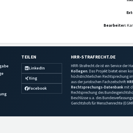
HR
Ext
Bearbeiter:
Kar
TEILEN
HRR-STRAFRECHT.DE
sgabe
HRR-Strafrecht.de ist ein Service der
LinkedIn
Kollegen
. Das Projekt bietet einen k
ge
höchstrichterlichen Rechtsprechung im 
Xing
aus der juristischen Fachzeitschrift
HR
Rechtsprechungs-Datenbank
mit de
Facebook
Rechtsprechung des Bundesgerichtshof
ung
Beschlüsse u.a. des Bundesverfassungs
Gerichtshofs für Menschenrechte (EGM
Impressum
·
Datenschutz