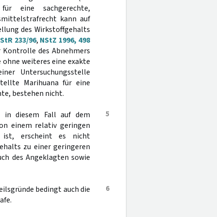
ür eine sachgerechte,
mittelstrafrecht kann auf
llung des Wirkstoffgehalts
 StR 233/96
,
NStZ 1996, 498
er Kontrolle des Abnehmers
 ohne weiteres eine exakte
iner Untersuchungsstelle
tellte Marihuana für eine
e, bestehen nicht.
5
g in diesem Fall auf dem
von einem relativ geringen
ist, erscheint es nicht
ehalts zu einer geringeren
uch des Angeklagten sowie
6
rteilsgründe bedingt auch die
afe.