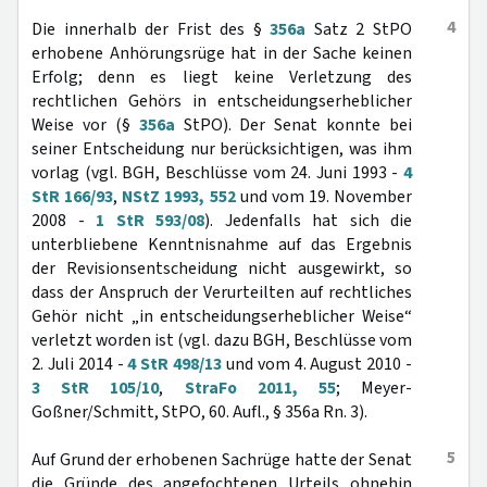
4
Die innerhalb der Frist des §
356a
Satz 2 StPO
erhobene Anhörungsrüge hat in der Sache keinen
Erfolg; denn es liegt keine Verletzung des
rechtlichen Gehörs in entscheidungserheblicher
Weise vor (§
356a
StPO). Der Senat konnte bei
seiner Entscheidung nur berücksichtigen, was ihm
vorlag (vgl. BGH, Beschlüsse vom 24. Juni 1993 -
4
StR 166/93
,
NStZ 1993, 552
und vom 19. November
2008 -
1 StR 593/08
). Jedenfalls hat sich die
unterbliebene Kenntnisnahme auf das Ergebnis
der Revisionsentscheidung nicht ausgewirkt, so
dass der Anspruch der Verurteilten auf rechtliches
Gehör nicht „in entscheidungserheblicher Weise“
verletzt worden ist (vgl. dazu BGH, Beschlüsse vom
2. Juli 2014 -
4 StR 498/13
und vom 4. August 2010 -
3 StR 105/10
,
StraFo 2011, 55
; Meyer-
Goßner/Schmitt, StPO, 60. Aufl., § 356a Rn. 3).
5
Auf Grund der erhobenen Sachrüge hatte der Senat
die Gründe des angefochtenen Urteils ohnehin