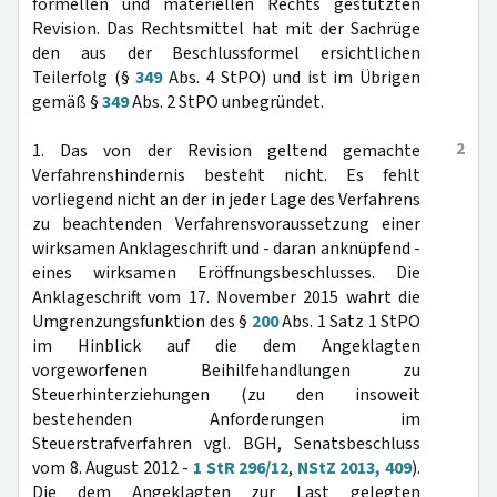
formellen und materiellen Rechts gestützten
Revision. Das Rechtsmittel hat mit der Sachrüge
den aus der Beschlussformel ersichtlichen
Teilerfolg (§
349
Abs. 4 StPO) und ist im Übrigen
gemäß §
349
Abs. 2 StPO unbegründet.
2
1. Das von der Revision geltend gemachte
Verfahrenshindernis besteht nicht. Es fehlt
vorliegend nicht an der in jeder Lage des Verfahrens
zu beachtenden Verfahrensvoraussetzung einer
wirksamen Anklageschrift und - daran anknüpfend -
eines wirksamen Eröffnungsbeschlusses. Die
Anklageschrift vom 17. November 2015 wahrt die
Umgrenzungsfunktion des §
200
Abs. 1 Satz 1 StPO
im Hinblick auf die dem Angeklagten
vorgeworfenen Beihilfehandlungen zu
Steuerhinterziehungen (zu den insoweit
bestehenden Anforderungen im
Steuerstrafverfahren vgl. BGH, Senatsbeschluss
vom 8. August 2012 -
1 StR 296/12
,
NStZ 2013, 409
).
Die dem Angeklagten zur Last gelegten