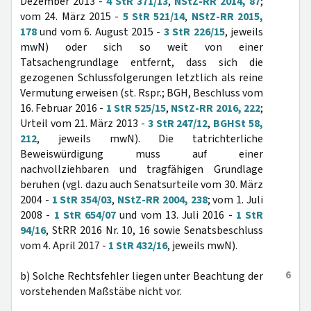
Dezember 2013 -
4 StR 371/13
,
NStZ-RR 2014, 87
;
vom 24. März 2015 -
5 StR 521/14
,
NStZ-RR 2015,
178
und vom 6. August 2015 -
3 StR 226/15
, jeweils
mwN) oder sich so weit von einer
Tatsachengrundlage entfernt, dass sich die
gezogenen Schlussfolgerungen letztlich als reine
Vermutung erweisen (st. Rspr.; BGH, Beschluss vom
16. Februar 2016 -
1 StR 525/15
,
NStZ-RR 2016, 222
;
Urteil vom 21. März 2013 -
3 StR 247/12
,
BGHSt 58,
212
, jeweils mwN). Die tatrichterliche
Beweiswürdigung muss auf einer
nachvollziehbaren und tragfähigen Grundlage
beruhen (vgl. dazu auch Senatsurteile vom 30. März
2004 -
1 StR 354/03
,
NStZ-RR 2004, 238
; vom 1. Juli
2008 -
1 StR 654/07
und vom 13. Juli 2016 -
1 StR
94/16
, StRR 2016 Nr. 10, 16 sowie Senatsbeschluss
vom 4. April 2017 -
1 StR 432/16
, jeweils mwN).
6
b) Solche Rechtsfehler liegen unter Beachtung der
vorstehenden Maßstäbe nicht vor.