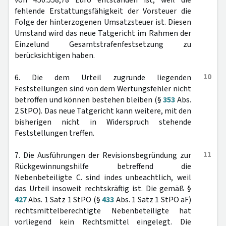
von 450.558,78 Euro entstanden ist, weil die
fehlende Erstattungsfähigkeit der Vorsteuer die
Folge der hinterzogenen Umsatzsteuer ist. Diesen
Umstand wird das neue Tatgericht im Rahmen der
Einzelund Gesamtstrafenfestsetzung zu
berücksichtigen haben.
10
6. Die dem Urteil zugrunde liegenden
Feststellungen sind von dem Wertungsfehler nicht
betroffen und können bestehen bleiben (§
353
Abs.
2 StPO). Das neue Tatgericht kann weitere, mit den
bisherigen nicht in Widerspruch stehende
Feststellungen treffen.
11
7. Die Ausführungen der Revisionsbegründung zur
Rückgewinnungshilfe betreffend die
Nebenbeteiligte C. sind indes unbeachtlich, weil
das Urteil insoweit rechtskräftig ist. Die gemäß §
427
Abs. 1 Satz 1 StPO (§
433
Abs. 1 Satz 1 StPO aF)
rechtsmittelberechtigte Nebenbeteiligte hat
vorliegend kein Rechtsmittel eingelegt. Die