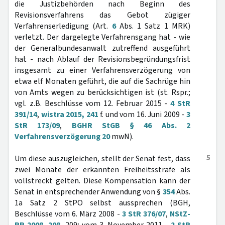
die Justizbehörden nach Beginn des
Revisionsverfahrens das Gebot zügiger
Verfahrenserledigung (Art.
6
Abs. 1 Satz 1 MRK)
verletzt. Der dargelegte Verfahrensgang hat - wie
der Generalbundesanwalt zutreffend ausgeführt
hat - nach Ablauf der Revisionsbegründungsfrist
insgesamt zu einer Verfahrensverzögerung von
etwa elf Monaten geführt, die auf die Sachrüge hin
von Amts wegen zu berücksichtigen ist (st. Rspr.;
vgl. z.B. Beschlüsse vom 12. Februar 2015 -
4 StR
391/14
,
wistra 2015, 241
f. und vom 16. Juni 2009 -
3
StR 173/09
,
BGHR StGB § 46 Abs. 2
Verfahrensverzögerung 20
mwN).
5
Um diese auszugleichen, stellt der Senat fest, dass
zwei Monate der erkannten Freiheitsstrafe als
vollstreckt gelten. Diese Kompensation kann der
Senat in entsprechender Anwendung von §
354
Abs.
1a Satz 2 StPO selbst aussprechen (BGH,
Beschlüsse vom 6. März 2008 -
3 StR 376/07
,
NStZ-