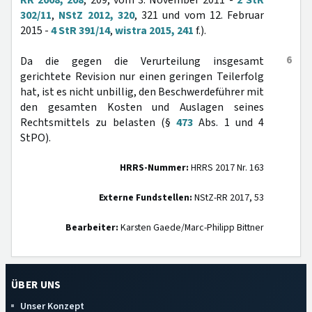
RR 2008, 208
, 209; vom 3. November 2011 -
2 StR
302/11
,
NStZ 2012, 320
, 321 und vom 12. Februar
2015 -
4 StR 391/14
,
wistra 2015, 241
f.).
6
Da die gegen die Verurteilung insgesamt
gerichtete Revision nur einen geringen Teilerfolg
hat, ist es nicht unbillig, den Beschwerdeführer mit
den gesamten Kosten und Auslagen seines
Rechtsmittels zu belasten (§
473
Abs. 1 und 4
StPO).
HRRS-Nummer:
HRRS 2017 Nr. 163
Externe Fundstellen:
NStZ-RR 2017, 53
Bearbeiter:
Karsten Gaede/Marc-Philipp Bittner
ÜBER UNS
Unser Konzept