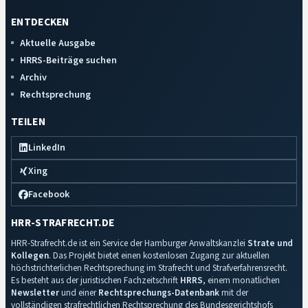
ENTDECKEN
Aktuelle Ausgabe
HRRS-Beiträge suchen
Archiv
Rechtsprechung
TEILEN
LinkedIn
Xing
Facebook
HRR-STRAFRECHT.DE
HRR-Strafrecht.de ist ein Service der Hamburger Anwaltskanzlei
Strate und
Kollegen
. Das Projekt bietet einen kostenlosen Zugang zur aktuellen
höchstrichterlichen Rechtsprechung im Strafrecht und Strafverfahrensrecht.
Es besteht aus der juristischen Fachzeitschrift
HRRS
, einem monatlichen
Newsletter
und einer
Rechtsprechungs-Datenbank
mit der
vollständigen strafrechtlichen Rechtsprechung des Bundesgerichtshofs