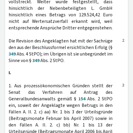
vollstreckt. Weiter wurde festgestellt, dass
hinsichtlich der Nebenbeteiligten L. GmbH
hinsichtlich eines Betrags von 129.524,42 Euro
nicht auf Wertersatzverfall erkannt wird, weil
entsprechende Ansprüche Dritter entgegenstehen.
2
Die Revision des Angeklagten hat mit der Sachrüge
den aus der Beschlussformel ersichtlichen Erfolg (§
349
Abs. 4 StPO); im Übrigen ist sie unbegründet im
Sinne von §
349
Abs. 2 StPO.
I.
3
1. Aus prozessökonomischen Gründen stellt der
Senat das Verfahren auf Antrag des
Generalbundesanwalts gemäß §
154
Abs. 2 StPO
ein, soweit der Angeklagte wegen Betrugs in den
Fällen A. II. 2. c) aa) Nr. 1 bis 3 der Urteilsgründe
(Beitragsmonate Februar bis April 2007) sowie in
den Fällen A. II. 2. c) bb) Nr. 1 bis 13 der
Urteilsgründe (Beitragsmonate April 2006 bis April