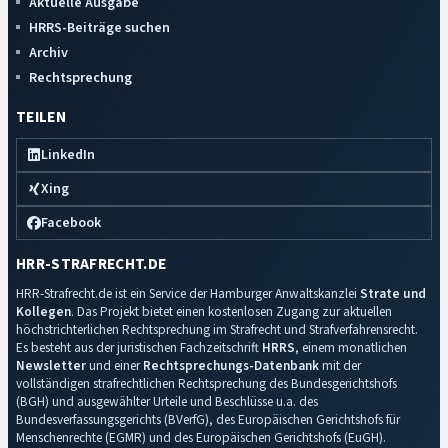
Aktuelle Ausgabe
HRRS-Beiträge suchen
Archiv
Rechtsprechung
TEILEN
LinkedIn
Xing
Facebook
HRR-STRAFRECHT.DE
HRR-Strafrecht.de ist ein Service der Hamburger Anwaltskanzlei
Strate und
Kollegen
. Das Projekt bietet einen kostenlosen Zugang zur aktuellen
höchstrichterlichen Rechtsprechung im Strafrecht und Strafverfahrensrecht.
Es besteht aus der juristischen Fachzeitschrift
HRRS
, einem monatlichen
Newsletter
und einer
Rechtsprechungs-Datenbank
mit der
vollständigen strafrechtlichen Rechtsprechung des Bundesgerichtshofs
(BGH) und ausgewählter Urteile und Beschlüsse u.a. des
Bundesverfassungsgerichts (BVerfG), des Europäischen Gerichtshofs für
Menschenrechte (EGMR) und des Europäischen Gerichtshofs (EuGH).