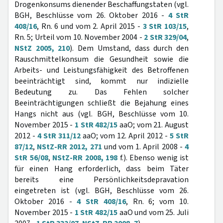
Drogenkonsums dienender Beschaffungstaten (vgl.
BGH, Beschlüsse vom 26. Oktober 2016 -
4 StR
408/16
, Rn. 6 und vom 2. April 2015 -
3 StR 103/15
,
Rn. 5; Urteil vom 10. November 2004 -
2 StR 329/04
,
NStZ 2005, 210
). Dem Umstand, dass durch den
Rauschmittelkonsum die Gesundheit sowie die
Arbeits- und Leistungsfähigkeit des Betroffenen
beeinträchtigt sind, kommt nur indizielle
Bedeutung zu. Das Fehlen solcher
Beeinträchtigungen schließt die Bejahung eines
Hangs nicht aus (vgl. BGH, Beschlüsse vom 10.
November 2015 -
1 StR 482/15
aaO; vom 21. August
2012 -
4 StR 311/12
aaO; vom 12. April 2012 -
5 StR
87/12
,
NStZ-RR 2012, 271
und vom 1. April 2008 -
4
StR 56/08
,
NStZ-RR 2008, 198
f.). Ebenso wenig ist
für einen Hang erforderlich, dass beim Täter
bereits eine Persönlichkeitsdepravation
eingetreten ist (vgl. BGH, Beschlüsse vom 26.
Oktober 2016 -
4 StR 408/16
, Rn. 6; vom 10.
November 2015 -
1 StR 482/15
aaO und vom 25. Juli