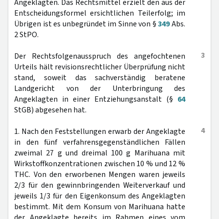
Angeklagten. Das Rechtsmittel erzielt den aus der
Entscheidungsformel ersichtlichen Teilerfolg; im
Übrigen ist es unbegründet im Sinne von §
349
Abs.
2 StPO.
3
Der Rechtsfolgenausspruch des angefochtenen
Urteils hält revisionsrechtlicher Überprüfung nicht
stand, soweit das sachverständig beratene
Landgericht von der Unterbringung des
Angeklagten in einer Entziehungsanstalt (§
64
StGB) abgesehen hat.
4
1. Nach den Feststellungen erwarb der Angeklagte
in den fünf verfahrensgegenständlichen Fällen
zweimal 27 g und dreimal 100 g Marihuana mit
Wirkstoffkonzentrationen zwischen 10 % und 12 %
THC. Von den erworbenen Mengen waren jeweils
2/3 für den gewinnbringenden Weiterverkauf und
jeweils 1/3 für den Eigenkonsum des Angeklagten
bestimmt. Mit dem Konsum von Marihuana hatte
der Angeklagte bereits im Rahmen eines vom