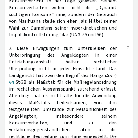
Konsumverzicht in der Lage gewesen. Seinem
Konsumverhalten wohne nicht die „Dynamik
süchtigen Konsums“ inne, sondern der Gebrauch
von Marihuana stelle sich eher „als Mittel seiner
Wahl zur Dämpfung seiner hyperkinetischen und
Impulskontrollstörung“ dar (UA S. 55 und 56).
7
2. Diese Erwägungen zum Unterbleiben der
Unterbringung des Angeklagten in einer
Entziehungsanstalt halten rechtlicher
Überprüfung nicht in jeder Hinsicht stand. Das
Landgericht hat zwar den Begriff des Hangs i.S.v. §
64
StGB als Maßstab für die Maßregelanordnung
im rechtlichen Ausgangspunkt zutreffend erfasst.
Allerdings hat es nicht alle für die Anwendung
dieses Maßstabs bedeutsamen, von ihm
festgestellten Umstände zur Persönlichkeit des
Angeklagten, insbesondere seinem
Konsumverhalten, und zu den
verfahrensgegenständlichen Taten in die
rechtliche Beurteilung zum Hang eingestellt. Die