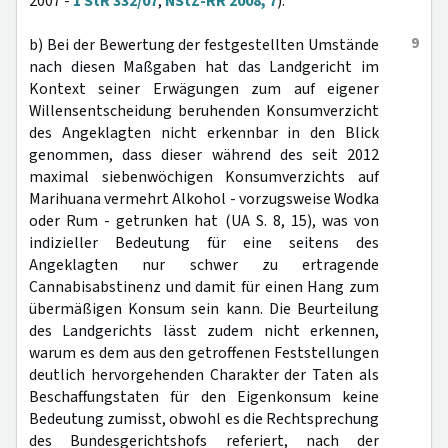
2007 -
1 StR 332/07
,
NStZ-RR 2008, 7
).
9
b) Bei der Bewertung der festgestellten Umstände
nach diesen Maßgaben hat das Landgericht im
Kontext seiner Erwägungen zum auf eigener
Willensentscheidung beruhenden Konsumverzicht
des Angeklagten nicht erkennbar in den Blick
genommen, dass dieser während des seit 2012
maximal siebenwöchigen Konsumverzichts auf
Marihuana vermehrt Alkohol - vorzugsweise Wodka
oder Rum - getrunken hat (UA S. 8, 15), was von
indizieller Bedeutung für eine seitens des
Angeklagten nur schwer zu ertragende
Cannabisabstinenz und damit für einen Hang zum
übermäßigen Konsum sein kann. Die Beurteilung
des Landgerichts lässt zudem nicht erkennen,
warum es dem aus den getroffenen Feststellungen
deutlich hervorgehenden Charakter der Taten als
Beschaffungstaten für den Eigenkonsum keine
Bedeutung zumisst, obwohl es die Rechtsprechung
des Bundesgerichtshofs referiert, nach der