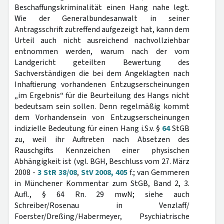
Beschaffungskriminalität einen Hang nahe legt.
Wie der Generalbundesanwalt in seiner
Antragsschrift zutreffend aufgezeigt hat, kann dem
Urteil auch nicht ausreichend nachvollziehbar
entnommen werden, warum nach der vom
Landgericht geteilten Bewertung des
Sachverständigen die bei dem Angeklagten nach
Inhaftierung vorhandenen Entzugserscheinungen
„im Ergebnis“ für die Beurteilung des Hangs nicht
bedeutsam sein sollen. Denn regelmäßig kommt
dem Vorhandensein von Entzugserscheinungen
indizielle Bedeutung für einen Hang i.S.v. §
64
StGB
zu, weil ihr Auftreten nach Absetzen des
Rauschgifts Kennzeichen einer physischen
Abhängigkeit ist (vgl. BGH, Beschluss vom 27. März
2008 -
3 StR 38/08
,
StV 2008, 405
f.; van Gemmeren
in Münchener Kommentar zum StGB, Band 2, 3.
Aufl., § 64 Rn. 29 mwN; siehe auch
Schreiber/Rosenau in Venzlaff/
Foerster/Dreßing/Habermeyer, Psychiatrische