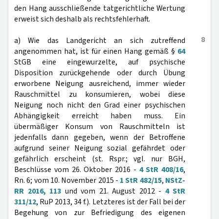
den Hang ausschließende tatgerichtliche Wertung
erweist sich deshalb als rechtsfehlerhaft.
8
a) Wie das Landgericht an sich zutreffend
angenommen hat, ist für einen Hang gemäß §
64
StGB eine eingewurzelte, auf psychische
Disposition zurückgehende oder durch Übung
erworbene Neigung ausreichend, immer wieder
Rauschmittel zu konsumieren, wobei diese
Neigung noch nicht den Grad einer psychischen
Abhängigkeit erreicht haben muss. Ein
übermäßiger Konsum von Rauschmitteln ist
jedenfalls dann gegeben, wenn der Betroffene
aufgrund seiner Neigung sozial gefährdet oder
gefährlich erscheint (st. Rspr.; vgl. nur BGH,
Beschlüsse vom 26. Oktober 2016 -
4 StR 408/16
,
Rn. 6; vom 10. November 2015 -
1 StR 482/15
,
NStZ-
RR 2016, 113
und vom 21. August 2012 -
4 StR
311/12
, RuP 2013, 34 f.). Letzteres ist der Fall bei der
Begehung von zur Befriedigung des eigenen