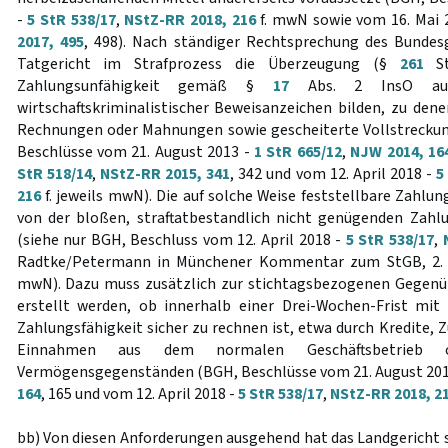
-
5 StR 538/17
,
NStZ-RR 2018, 216
f. mwN sowie vom 16. Mai 
2017, 495
, 498). Nach ständiger Rechtsprechung des Bundes
Tatgericht im Strafprozess die Überzeugung (§
261
St
Zahlungsunfähigkeit gemäß §
17
Abs. 2 InsO auc
wirtschaftskriminalistischer Beweisanzeichen bilden, zu den
Rechnungen oder Mahnungen sowie gescheiterte Vollstrecku
Beschlüsse vom 21. August 2013 -
1 StR 665/12
,
NJW 2014, 16
StR 518/14
,
NStZ-RR 2015, 341
, 342 und vom 12. April 2018 -
5
216
f. jeweils mwN). Die auf solche Weise feststellbare Zahlung
von der bloßen, straftatbestandlich nicht genügenden Zah
(siehe nur BGH, Beschluss vom 12. April 2018 -
5 StR 538/17
,
Radtke/Petermann in Münchener Kommentar zum StGB, 2. Auf
mwN). Dazu muss zusätzlich zur stichtagsbezogenen Gegenü
erstellt werden, ob innerhalb einer Drei-Wochen-Frist mit
Zahlungsfähigkeit sicher zu rechnen ist, etwa durch Kredite, 
Einnahmen aus dem normalen Geschäftsbetrieb 
Vermögensgegenständen (BGH, Beschlüsse vom 21. August 201
164
, 165 und vom 12. April 2018 -
5 StR 538/17
,
NStZ-RR 2018, 2
bb) Von diesen Anforderungen ausgehend hat das Landgericht 