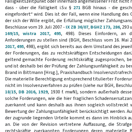
Fälligkeitszeitpunkt oder innerhalb angemessener Frist nicht m
dass - über die Fälligkeit i.S.v. §
271
BGB hinaus - die geschu
eingefordert“ wird. Dies ist der Fall, wenn eine Handlung des 
der sich der Wille ergibt, die Erfüllung möglicher Zahlungsa
Beschlüsse vom 19. Juli 2007 -
IX ZB 36/07
,
BGHZ 173, 286
, 293 
169/15
,
wistra 2017, 495
, 498). Dieses Einfordern, an
Anforderungen zu stellen sind (BGH, Beschluss vom 16. Mai 
2017, 495
, 498), ergibt sich bereits aus dem Umstand des jewei
der Forderungen, das zu rechtskräftigen Entscheidungen darü
geltend gemachte Forderung rechtskräftig zugesprochen, be
und ist deshalb bei der Prüfung der Zahlungsunfähigkeit zu ber
Brand in Bittmann [Hrsg.], Praxishandbuch Insolvenzstrafrecht,
Die materielle Berechtigung entsprechend titulierter Forderu
nicht im Insolvenzverfahren zu prüfen (siehe nur BGH, Beschlu
18/15
,
DB 2016, 1929
, 1930 f. mwN), sondern außerhalb dess
solche Forderungen, wie die hier fraglichen Schadensersatzan
zuerkannt und kann deshalb aus ihnen sogleich vollstreckt 
Bewertung der Zahlungsunfähigkeit berücksichtigt werden. Auf
der zugrunde liegenden Urteile kommt es dann im Hinblick a
an. Die von der Revision vertretene Auffassung, die Strafg
rechtskräftig zuerkannten Forderungen deren materielle 