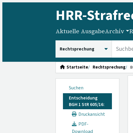
HRR
-Strafre
Aktuelle Ausgabe
Archiv
R
HRRS durchsuchen
Startseite
Rechtsprechung
B
Suchen
Entscheidung
BGH 1 StR 605/16:
Druckansicht
PDF-
Download