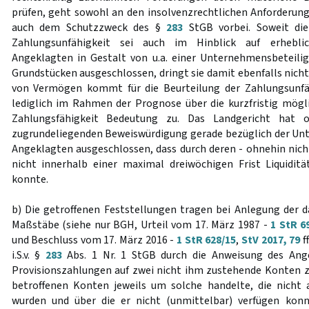
prüfen, geht sowohl an den insolvenzrechtlichen Anforderun
auch dem Schutzzweck des §
283
StGB vorbei. Soweit die
Zahlungsunfähigkeit sei auch im Hinblick auf erhebl
Angeklagten in Gestalt von u.a. einer Unternehmensbeteil
Grundstücken ausgeschlossen, dringt sie damit ebenfalls nich
von Vermögen kommt für die Beurteilung der Zahlungsunfähi
lediglich im Rahmen der Prognose über die kurzfristig mögl
Zahlungsfähigkeit Bedeutung zu. Das Landgericht hat o
zugrundeliegenden Beweiswürdigung gerade bezüglich der Un
Angeklagten ausgeschlossen, dass durch deren - ohnehin nic
nicht innerhalb einer maximal dreiwöchigen Frist Liquidi
konnte.
b) Die getroffenen Feststellungen tragen bei Anlegung der d
Maßstäbe (siehe nur BGH, Urteil vom 17. März 1987 -
1 StR 6
und Beschluss vom 17. März 2016 -
1 StR 628/15
,
StV 2017, 79
f
i.S.v. §
283
Abs. 1 Nr. 1 StGB durch die Anweisung des Ang
Provisionszahlungen auf zwei nicht ihm zustehende Konten zu 
betroffenen Konten jeweils um solche handelte, die nicht
wurden und über die er nicht (unmittelbar) verfügen konnt