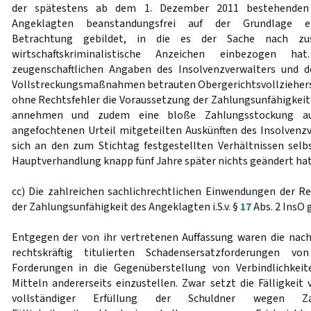
der spätestens ab dem 1. Dezember 2011 bestehenden 
Angeklagten beanstandungsfrei auf der Grundlage ei
Betrachtung gebildet, in die es der Sache nach zusä
wirtschaftskriminalistische Anzeichen einbezogen h
zeugenschaftlichen Angaben des Insolvenzverwalters und d
Vollstreckungsmaßnahmen betrauten Obergerichtsvollziehers
ohne Rechtsfehler die Voraussetzung der Zahlungsunfähigke
annehmen und zudem eine bloße Zahlungsstockung au
angefochtenen Urteil mitgeteilten Auskünften des Insolvenzve
sich an den zum Stichtag festgestellten Verhältnissen selbs
Hauptverhandlung knapp fünf Jahre später nichts geändert hat 
cc) Die zahlreichen sachlichrechtlichen Einwendungen der 
der Zahlungsunfähigkeit des Angeklagten i.S.v. §
17
Abs. 2 InsO g
Entgegen der von ihr vertretenen Auffassung waren die nach
rechtskräftig titulierten Schadensersatzforderungen vo
Forderungen in die Gegenüberstellung von Verbindlichkeite
Mitteln andererseits einzustellen. Zwar setzt die Fälligkeit
vollständiger Erfüllung der Schuldner wegen Za