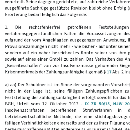
verurteilt. Seine dagegen gerichtete, auf zahlreiche Verfahr
ausgeführte Sachrüge gestützte Revision bleibt ohne Erfolg 
Erörterung bedarf lediglich das Folgende:
1. Die rechtsfehlerfrei getroffenen Feststellun
verfahrensgegenständlichen Fällen die Voraussetzungen d
aufgrund der vom Angeklagten ausgegangenen Anweisung, i
Provisionszahlungen nicht mehr - wie bisher - auf unter sei
sondern auf ein näher bezeichnetes Konto seiner von ihm 
sowie auf eines einer GmbH zu zahlen. Das Verhalten des An
„Beiseiteschaffen“ von zur Insolvenzmasse gehörender Gege
Krisenmerkmals der Zahlungsunfähigkeit gemäß §
17
Abs. 2 In
a) aa) Der Schuldner ist im Sinne der vorgenannten Vorschrif
nicht in der Lage ist, seine fälligen Zahlungspflichten zu
Feststellung der Zahlungsunfähigkeit erfolgt sowohl für das I
BGH, Urteil vom 12. Oktober 2017 -
IX ZR 50/15
,
NJW 20
Insolvenzstraftaten betreffenden Strafverfahren i
betriebswirtschaftliche Methode, die eine stichtagsbezog
fälligen Verbindlichkeiten einerseits und der zu ihrer Tilgung 
herbeizuschaffenden Mittel andererseits voraussetzt (BGH, Be