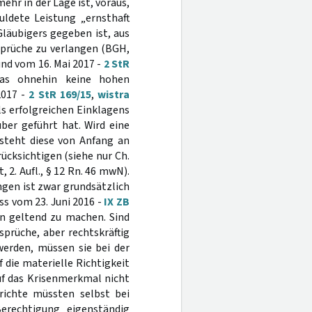
ehr in der Lage ist, voraus,
ldete Leistung „ernsthaft
Gläubigers gegeben ist, aus
nsprüche zu verlangen (BGH,
und vom 16. Mai 2017 -
2 StR
 das ohnehin keine hohen
2017 -
2 StR 169/15
,
wistra
ls erfolgreichen Einklagens
ber geführt hat. Wird eine
steht diese von Anfang an
ücksichtigen (siehe nur Ch.
 2. Aufl., § 12 Rn. 46 mwN).
ngen ist zwar grundsätzlich
ss vom 23. Juni 2016 -
IX ZB
en geltend zu machen. Sind
sprüche, aber rechtskräftig
werden, müssen sie bei der
 die materielle Richtigkeit
uf das Krisenmerkmal nicht
erichte müssten selbst bei
Berechtigung eigenständig