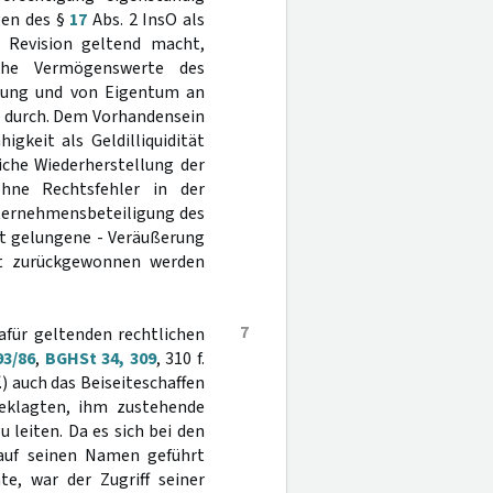
gen des §
17
Abs. 2 InsO als
 Revision geltend macht,
iche Vermögenswerte des
igung und von Eigentum an
t durch. Dem Vorhandensein
gkeit als Geldilliquidität
iche Wiederherstellung der
hne Rechtsfehler in der
ternehmensbeteiligung des
ht gelungene - Veräußerung
tät zurückgewonnen werden
7
afür geltenden rechtlichen
93/86
,
BGHSt 34, 309
, 310 f.
f.) auch das Beiseiteschaffen
eklagten, ihm zustehende
leiten. Da es sich bei den
 auf seinen Namen geführt
e, war der Zugriff seiner