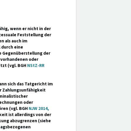
hig, wenn er nicht in der
ozessuale Feststellung der
en als auch im
 durch eine
ne Gegenüberstellung der
ng vorhandenen oder
tzt (vgl. BGH
NStZ-RR
nn sich das Tatgericht im
r Zahlungsunfähigkeit
minalistischer
Rechnungen oder
ren (vgl. BGH
NJW 2014,
eit ist allerdings von der
kung abzugrenzen (siehe
chtagsbezogenen