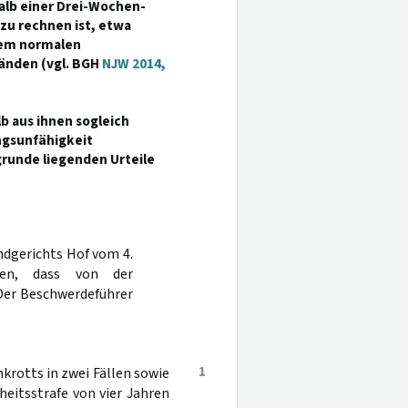
alb einer Drei-Wochen-
 zu rechnen ist, etwa
dem normalen
änden (vgl. BGH
NJW 2014,
b aus ihnen sogleich
ngsunfähigkeit
grunde liegenden Urteile
ndgerichts Hof vom 4.
en, dass von der
 Der Beschwerdeführer
1
rotts in zwei Fällen sowie
heitsstrafe von vier Jahren