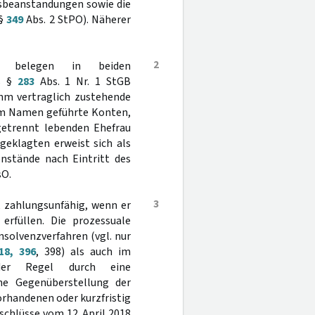
ensbeanstandungen sowie die
(§
349
Abs. 2 StPO). Näherer
2
gen belegen in beiden
es §
283
Abs. 1 Nr. 1 StGB
hm vertraglich zustehende
nem Namen geführte Konten,
getrennt lebenden Ehefrau
geklagten erweist sich als
nstände nach Eintritt des
sO.
3
t zahlungsunfähig, wenn er
 erfüllen. Die prozessuale
nsolvenzverfahren (vgl. nur
18, 396
, 398) als auch im
n der Regel durch eine
ene Gegenüberstellung der
vorhandenen oder kurzfristig
schlüsse vom 12. April 2018