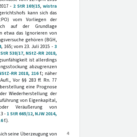
2017 -
2 StR 169/15
,
wistra
gerichtshofs kann sich das
PO) vom Vorliegen der
h auf der Grundlage
en etwa das Ignorieren von
ngsversuche gehören (BGH,
4
, 165; vom 23. Juli 2015 -
3
 StR 538/17
,
NStZ-RR 2018,
sunfähigkeit ist allerdings
lungsstockung abzugrenzen
NStZ-RR 2018, 216
f.; näher
l., Vor §§ 283 ff. Rn. 77
berstellung eine Prognose
 der Wiederherstellung der
Zuführung von Eigenkapital,
oder Veräußerung von
3 -
1 StR 665/12
,
NJW 2014,
16
f.).
4
sich seine Überzeugung von