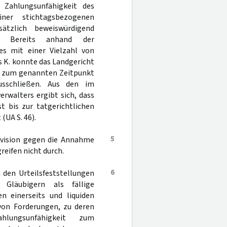
Zahlungsunfähigkeit des
ner stichtagsbezogenen
tzlich beweiswürdigend
at. Bereits anhand der
es mit einer Vielzahl von
 K. konnte das Landgericht
it zum genannten Zeitpunkt
sschließen. Aus den im
rwalters ergibt sich, dass
t bis zur tatgerichtlichen
(UA S. 46).
5
Revision gegen die Annahme
reifen nicht durch.
6
 den Urteilsfeststellungen
n Gläubigern als fällige
n einerseits und liquiden
 von Forderungen, zu deren
hlungsunfähigkeit zum