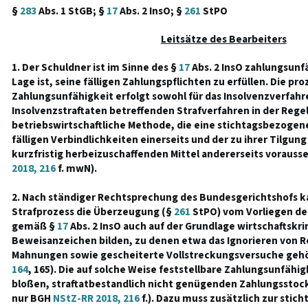
§
283
Abs. 1 StGB; §
17
Abs. 2 InsO; §
261
StPO
Leitsätze des Bearbeiters
1. Der Schuldner ist im Sinne des §
17
Abs. 2 InsO zahlungsunfä
Lage ist, seine fälligen Zahlungspflichten zu erfüllen. Die pr
Zahlungsunfähigkeit erfolgt sowohl für das Insolvenzverfahr
Insolvenzstraftaten betreffenden Strafverfahren in der Regel
betriebswirtschaftliche Methode, die eine stichtagsbezoge
fälligen Verbindlichkeiten einerseits und der zu ihrer Tilgu
kurzfristig herbeizuschaffenden Mittel andererseits vorausse
2018, 216
f. mwN).
2. Nach ständiger Rechtsprechung des Bundesgerichtshofs ka
Strafprozess die Überzeugung (§
261
StPO) vom Vorliegen de
gemäß §
17
Abs. 2 InsO auch auf der Grundlage wirtschaftskri
Beweisanzeichen bilden, zu denen etwa das Ignorieren von 
Mahnungen sowie gescheiterte Vollstreckungsversuche gehö
164
, 165). Die auf solche Weise feststellbare Zahlungsunfähigk
bloßen, straftatbestandlich nicht genügenden Zahlungsstoc
nur BGH
NStZ-RR 2018, 216
f.). Dazu muss zusätzlich zur sti