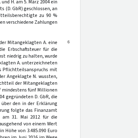
 und H. am 5. März 2004 ein
ts (D. GbR) geschlossen, an
htteilsberechtigte zu 90 %
rden verschiedene Zahlungen
6
der Mitangeklagten A. eine
ie Erbschaftsteuer für die
st niedrig zu halten, wurde
klagten A. unterzeichneten
 Pflichtteilsanspruchs mit
der Angeklagte N. wussten,
lichtteil der Mitangeklagten
f mindestens fünf Millionen
04 gegründeten D. GbR, die
 über den in der Erklärung
ärung folgte das Finanzamt
g am 31. Mai 2012 für die
e ausgehend von einem Wert
 in Höhe von 3.485.090 Euro
ahren im Juni 2016 im Wege