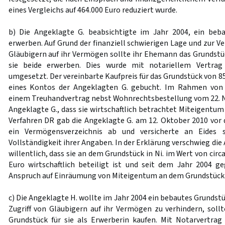
eines Vergleichs auf 464.000 Euro reduziert wurde.
b) Die Angeklagte G. beabsichtigte im Jahr 2004, ein beba
erwerben. Auf Grund der finanziell schwierigen Lage und zur Ve
Gläubigern auf ihr Vermögen sollte ihr Ehemann das Grundstüc
sie beide erwerben. Dies wurde mit notariellem Vertra
umgesetzt. Der vereinbarte Kaufpreis für das Grundstück von 8
eines Kontos der Angeklagten G. gebucht. Im Rahmen von n
einem Treuhandvertrag nebst Wohnrechtsbestellung vom 22. N
Angeklagte G., dass sie wirtschaftlich betrachtet Miteigentu
Verfahren DR gab die Angeklagte G. am 12. Oktober 2010 vor 
ein Vermögensverzeichnis ab und versicherte an Eides s
Vollständigkeit ihrer Angaben. In der Erklärung verschwieg die
willentlich, dass sie an dem Grundstück in Ni. im Wert von circ
Euro wirtschaftlich beteiligt ist und seit dem Jahr 2004 
Anspruch auf Einräumung von Miteigentum an dem Grundstück 
c) Die Angeklagte H. wollte im Jahr 2004 ein bebautes Grundstü
Zugriff von Gläubigern auf ihr Vermögen zu verhindern, sollt
Grundstück für sie als Erwerberin kaufen. Mit Notarvertra