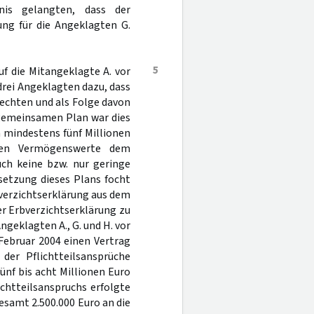
nis gelangten, dass der
ung für die Angeklagten G.
5
f die Mitangeklagte A. vor
drei Angeklagten dazu, dass
fechten und als Folge davon
 gemeinsamen Plan war dies
 mindestens fünf Millionen
lten Vermögenswerte dem
ch keine bzw. nur geringe
msetzung dieses Plans focht
bverzichtserklärung aus dem
r Erbverzichtserklärung zu
ngeklagten A., G. und H. vor
Februar 2004 einen Vertrag
 der Pflichtteilsansprüche
ünf bis acht Millionen Euro
chtteilsanspruchs erfolgte
samt 2.500.000 Euro an die