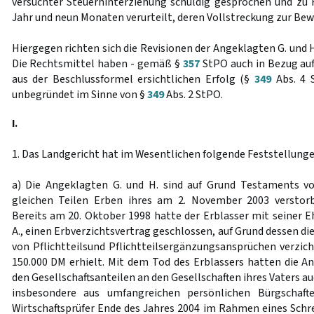
versuchter Steuerhinterziehung schuldig gesprochen und zu 
Jahr und neun Monaten verurteilt, deren Vollstreckung zur Be
Hiergegen richten sich die Revisionen der Angeklagten G. und 
Die Rechtsmittel haben - gemäß §
357
StPO auch in Bezug auf
aus der Beschlussformel ersichtlichen Erfolg (§
349
Abs. 4 S
unbegründet im Sinne von §
349
Abs. 2 StPO.
I.
1. Das Landgericht hat im Wesentlichen folgende Feststellunge
a) Die Angeklagten G. und H. sind auf Grund Testaments 
gleichen Teilen Erben ihres am 2. November 2003 verstor
Bereits am 20. Oktober 1998 hatte der Erblasser mit seiner E
A., einen Erbverzichtsvertrag geschlossen, auf Grund dessen d
von Pflichtteilsund Pflichtteilsergänzungsansprüchen verzic
150.000 DM erhielt. Mit dem Tod des Erblassers hatten die A
den Gesellschaftsanteilen an den Gesellschaften ihres Vaters a
insbesondere aus umfangreichen persönlichen Bürgschaft
Wirtschaftsprüfer Ende des Jahres 2004 im Rahmen eines Schr