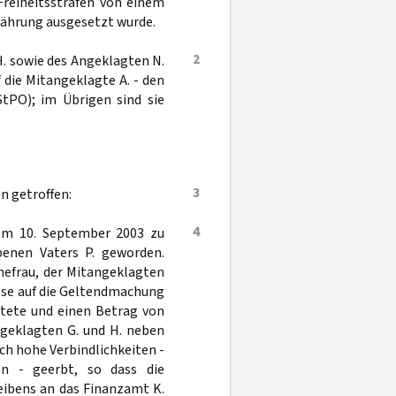
Freiheitsstrafen von einem
währung ausgesetzt wurde.
2
H. sowie des Angeklagten N.
 die Mitangeklagte A. - den
tPO); im Übrigen sind sie
3
n getroffen:
4
vom 10. September 2003 zu
benen Vaters P. geworden.
hefrau, der Mitangeklagten
iese auf die Geltendmachung
htete und einen Betrag von
ngeklagten G. und H. neben
uch hohe Verbindlichkeiten -
en - geerbt, so dass die
eibens an das Finanzamt K.