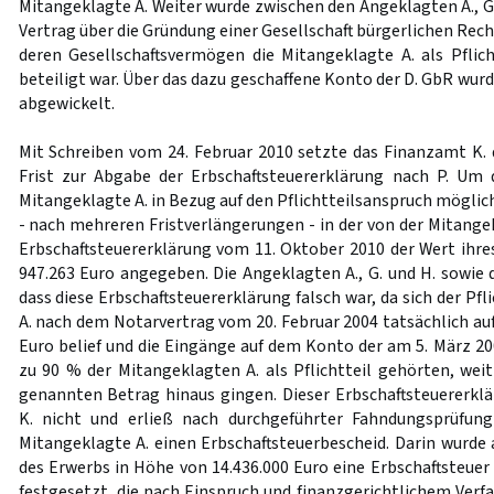
Mitangeklagte A. Weiter wurde zwischen den Angeklagten A., G.
Vertrag über die Gründung einer Gesellschaft bürgerlichen Rech
deren Gesellschaftsvermögen die Mitangeklagte A. als Pflic
beteiligt war. Über das dazu geschaffene Konto der D. GbR wu
abgewickelt.
Mit Schreiben vom 24. Februar 2010 setzte das Finanzamt K. 
Frist zur Abgabe der Erbschaftsteuererklärung nach P. Um d
Mitangeklagte A. in Bezug auf den Pflichtteilsanspruch möglich
- nach mehreren Fristverlängerungen - in der von der Mitange
Erbschaftsteuererklärung vom 11. Oktober 2010 der Wert ihres
947.263 Euro angegeben. Die Angeklagten A., G. und H. sowie 
dass diese Erbschaftsteuererklärung falsch war, da sich der Pf
A. nach dem Notarvertrag vom 20. Februar 2004 tatsächlich au
Euro belief und die Eingänge auf dem Konto der am 5. März 20
zu 90 % der Mitangeklagten A. als Pflichtteil gehörten, weit
genannten Betrag hinaus gingen. Dieser Erbschaftsteuererkl
K. nicht und erließ nach durchgeführter Fahndungsprüfun
Mitangeklagte A. einen Erbschaftsteuerbescheid. Darin wurd
des Erwerbs in Höhe von 14.436.000 Euro eine Erbschaftsteuer
festgesetzt, die nach Einspruch und finanzgerichtlichem Verf