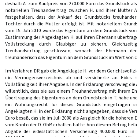
deshalb A. zum Kaufpreis von 270.000 Euro das Grundstück als
notariellen Treuhandvertrag zwischen H. und ihrer Mutter 
festgehalten, dass der Ankauf des Grundstücks treuhänder
Tochter durch die Mutter erfolgt ist. Mit notariellem Grun
vom 15. Juli 2010 wurde das Eigentum an dem Grundstück von
Zustimmung der Angeklagten H. auf ihren Ehemann übertrage
Vollstreckung durch Gläubiger zu sichern. Gleichzeiti
Treuhandvertrag geschlossen, wonach der Ehemann der
treuhänderisch das Eigentum an dem Grundstück im Wert von ci
Im Verfahren DR gab die Angeklagte H. vor dem Gerichtsvollzi
ein Vermögensverzeichnis ab und versicherte an Eides s
Vollständigkeit ihrer Angaben. In der Erklärung verschwieg die
willentlich, dass sie aus einem Treuhandvertrag mit ihrem 
Übertragung des Eigentums an dem Grundstück in T. habe und
ein Wohnungsrecht für dieses Grundstück eingetragen s
Angeklagten H. in der Erklärung nicht angegeben, dass sie Ve
Euro besaß, das sie im Juli 2008 als Ausgleich für die höhere
vom Konto der D. GbR erhalten hatte. Von diesem Betrag befa
Abgabe der eidesstattlichen Versicherung 400.000 Euro in