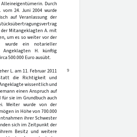
 Alleineigentümerin. Durch
A. vom 24. Juni 2004 wurde
isch auf Veranlassung der
dstücksübertragungsvertrag
 der Mitangeklagten A. mit
n, um es so weiter vor der
g wurde ein notarieller
 Angeklagten H. künftig
rca 500.000 Euro ausübt.
9
eher L. am 11. Februar 2011
tatt die Richtigkeit und
 Angeklagte wissentlich und
Ehemann einen Anspruch auf
 für sie im Grundbuch auch
ei. Weiter wurde von der
rmögen in Höhe von 700.000
n Entnahmen ihrer Schwester
nden sich im Zeitpunkt der
 ihrem Besitz und weitere