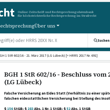
cht
Online-Zeitschrift und Rechtsprechungsdatenbank
für höchstrichterliche Rechtsprechung im Strafrecht
echtsprechung
Über uns
Suchen
GH 1 StR 602/16 - 21. März 2017 (LG Lübeck) [= HRRS 2017 Nr. 691]
BGH 1 StR 602/16 - Beschluss vom 
(LG Lübeck)
Falsche Versicherung an Eides Statt (Verhältnis zu einer späte
falschen eidesstattlichen Versicherung bei Stellung des Insol
§
156
StGB; §
283
Abs. 1 Nr. 1 StGB; §
52
Abs. 1 StGB