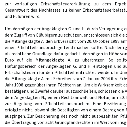
zur vorläufigen Erbschaftsteuererklärung zu dem Ergeb
Gesamtwert des Nachlasses zu keiner Erbschaftsteuerbelast
und H. führen wird.
Um Vermögen der Angeklagten G. und H. durch Verlagerung au
dem Zugriff von Gläubigern zu schützen, entschlossen sich die 
die Mitangeklagte A. den Erbverzicht vom 20. Oktober 1998 an
einen Pflichtteilsanspruch geltend machen sollte. Nach dem
als rechtliche Grundlage dafür gedacht, Vermögen in Höhe von
Euro auf die Mitangeklagte A. zu übertragen. So sol
Haftungsbereich der Angeklagten G. und H. entzogen und au
Erbschaftsteuern für den Pflichtteil entrichtet werden. In U
die Mitangeklagte A. mit Schreiben vom 7. Januar 2004 ihre Er
Jahr 1998 gegenüber ihren Töchtern an. Um die Wirksamkeit de
bestätigen und Zweifel darüber auszuschließen, schlossen die A
dem Angeklagten N., einem Rechtsanwalt und Notar, am 20. 
zur Regelung von Pflichtteilsansprüchen. Eine Bezifferung
erfolgte nicht, obwohl die Beteiligten von einem Betrag von f
ausgingen. Zur Besicherung des noch nicht ausbezahlten Pfli
die Übertragung von acht Grundpfandrechten im Wert von insge