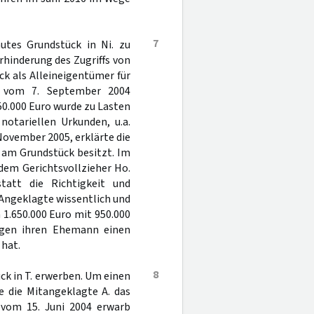
7
utes Grundstück in Ni. zu
rhinderung des Zugriffs von
k als Alleineigentümer für
g vom 7. September 2004
50.000 Euro wurde zu Lasten
otariellen Urkunden, u.a.
ovember 2005, erklärte die
m am Grundstück besitzt. Im
dem Gerichtsvollzieher Ho.
tatt die Richtigkeit und
 Angeklagte wissentlich und
a 1.650.000 Euro mit 950.000
gegen ihren Ehemann einen
hat.
8
ck in T. erwerben. Um einen
e die Mitangeklagte A. das
g vom 15. Juni 2004 erwarb