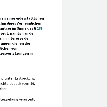
en einer eidesstattlichen
chmaliges Verheimlichen
antrag im Sinne des §
283
tsgut, nämlich an der
 im Interesse der
erungen dienen der
lichen von
tzesverletzungen in
 und unter Erstreckung
richts Lübeck vom 16.
hoben
terziehung verurteilt