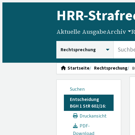
HRR
-Strafre
Aktuelle Ausgabe
Archiv
R
HRRS durchsuchen
Startseite
Rechtsprechung
B
Suchen
Entscheidung
BGH 1 StR 602/16:
Druckansicht
PDF-
Download