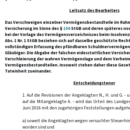
Leitsatz des Bearbeiters
Das Verschweigen einzelner Vermögensbestandteile im Rahm
Versicherung im Sinne des §
156
StGB und deren späteres no
bei der Vorlage des Vermögensverzeichnisses beim Insolvenz
Abs. 1 Nr. 1 StGB beziehen sich auf dasselbe geschützte Rech
vollständigen Erfassung des pfändbaren Schuldnervermögens
Gläubiger. Die Abgabe der falschen eidesstattlichen Versich
Verschleierung der wahren Vermögenslage und dem Verheim
Vermögensbestandteilen. Insoweit stehen daher diese Gese
Tateinheit zueinander.
Entscheidungstenor
1. Auf die Revisionen der Angeklagten N., H. und G. -
auf die Mitangeklagte A. - wird das Urteil des Landge
Juni 2016 mit den zugehörigen Feststellungen aufge
a) soweit die Angeklagten wegen versuchter Steuerhin
worden sind und