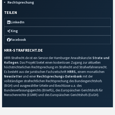
Rechtsprechung
TEILEN
LinkedIn
Xing
Facebook
HRR-STRAFRECHT.DE
HRR-Strafrecht.de ist ein Service der Hamburger Anwaltskanzlei
Strate und
Kollegen
. Das Projekt bietet einen kostenlosen Zugang zur aktuellen
höchstrichterlichen Rechtsprechung im Strafrecht und Strafverfahrensrecht.
Es besteht aus der juristischen Fachzeitschrift
HRRS
, einem monatlichen
Newsletter
und einer
Rechtsprechungs-Datenbank
mit der
vollständigen strafrechtlichen Rechtsprechung des Bundesgerichtshofs
(BGH) und ausgewählter Urteile und Beschlüsse u.a. des
Bundesverfassungsgerichts (BVerfG), des Europäischen Gerichtshofs für
Menschenrechte (EGMR) und des Europäischen Gerichtshofs (EuGH).
Impressum
·
Datenschutz