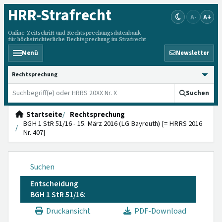
HRR
-Strafrecht
A-
A+
Online-Zeitschrift und Rechtsprechungsdatenbank
für höchstrichterliche Rechtsprechung im Strafrecht
Menü
Newsletter
HRRS durchsuchen
Suchen
Startseite
Rechtsprechung
BGH 1 StR 51/16 - 15. März 2016 (LG Bayreuth) [= HRRS 2016
Nr. 407]
Suchen
Entscheidung
BGH 1 StR 51/16:
Druckansicht
PDF-Download