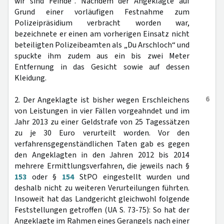
wir sind Feinde“. Nachdem der Angeklagte auf
Grund einer vorläufigen Festnahme zum
Polizeipräsidium verbracht worden war,
bezeichnete er einen am vorherigen Einsatz nicht
beteiligten Polizeibeamten als „Du Arschloch“ und
spuckte ihm zudem aus ein bis zwei Meter
Entfernung in das Gesicht sowie auf dessen
Kleidung.
6
2. Der Angeklagte ist bisher wegen Erschleichens
von Leistungen in vier Fällen vorgeahndet und im
Jahr 2013 zu einer Geldstrafe von 25 Tagessätzen
zu je 30 Euro verurteilt worden. Vor den
verfahrensgegenständlichen Taten gab es gegen
den Angeklagten in den Jahren 2012 bis 2014
mehrere Ermittlungsverfahren, die jeweils nach §
153
oder §
154
StPO eingestellt wurden und
deshalb nicht zu weiteren Verurteilungen führten.
Insoweit hat das Landgericht gleichwohl folgende
Feststellungen getroffen (UA S. 73-75): So hat der
Angeklagte im Rahmen eines Gerangels nach einer