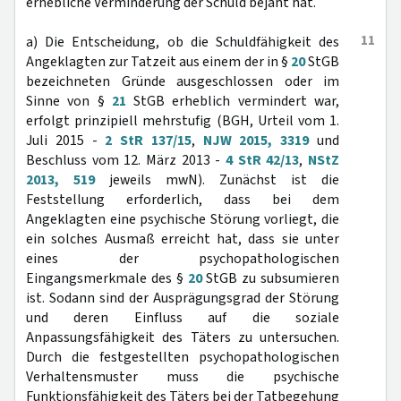
erhebliche Verminderung der Schuld bejaht hat.
11
a) Die Entscheidung, ob die Schuldfähigkeit des
Angeklagten zur Tatzeit aus einem der in §
20
StGB
bezeichneten Gründe ausgeschlossen oder im
Sinne von §
21
StGB erheblich vermindert war,
erfolgt prinzipiell mehrstufig (BGH, Urteil vom 1.
Juli 2015 -
2 StR 137/15
,
NJW 2015, 3319
und
Beschluss vom 12. März 2013 -
4 StR 42/13
,
NStZ
2013, 519
jeweils mwN). Zunächst ist die
Feststellung erforderlich, dass bei dem
Angeklagten eine psychische Störung vorliegt, die
ein solches Ausmaß erreicht hat, dass sie unter
eines der psychopathologischen
Eingangsmerkmale des §
20
StGB zu subsumieren
ist. Sodann sind der Ausprägungsgrad der Störung
und deren Einfluss auf die soziale
Anpassungsfähigkeit des Täters zu untersuchen.
Durch die festgestellten psychopathologischen
Verhaltensmuster muss die psychische
Funktionsfähigkeit des Täters bei der Tatbegehung