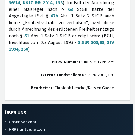
36/14
,
NStZ-RR 2014, 138
). Im Fall der Anordnung
einer Maßregel nach §
63
StGB hätte der
Angeklagte i.S.d. §
67b
Abs. 1 Satz 2 StGB auch
keine „Freiheitsstrafe zu verbüßen“, weil diese
durch Anrechnung des erlittenen Freiheitsentzugs
nach §
51
Abs. 1 Satz 1 StGB erledigt wäre (BGH,
Beschluss vom 25. August 1993 -
5 StR 500/93
,
StV
1994, 260
).
HRRS-Nummer:
HRRS 2017 Nr. 229
Externe Fundstellen:
NStZ-RR 2017, 170
Bearbeiter:
Christoph Henckel/Karsten Gaede
ÜBER UNS
Unser Konzept
HRRS unterstützen