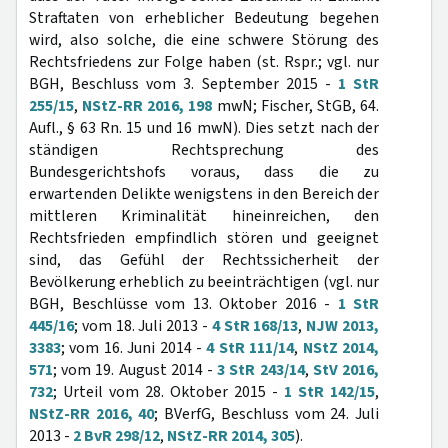
Straftaten von erheblicher Bedeutung begehen
wird, also solche, die eine schwere Störung des
Rechtsfriedens zur Folge haben (st. Rspr.; vgl. nur
BGH, Beschluss vom 3. September 2015 -
1 StR
255/15
,
NStZ-RR 2016, 198
mwN; Fischer, StGB, 64.
Aufl., § 63 Rn. 15 und 16 mwN). Dies setzt nach der
ständigen Rechtsprechung des
Bundesgerichtshofs voraus, dass die zu
erwartenden Delikte wenigstens in den Bereich der
mittleren Kriminalität hineinreichen, den
Rechtsfrieden empfindlich stören und geeignet
sind, das Gefühl der Rechtssicherheit der
Bevölkerung erheblich zu beeinträchtigen (vgl. nur
BGH, Beschlüsse vom 13. Oktober 2016 -
1 StR
445/16
; vom 18. Juli 2013 -
4 StR 168/13
,
NJW 2013,
3383
; vom 16. Juni 2014 -
4 StR 111/14
,
NStZ 2014,
571
; vom 19. August 2014 -
3 StR 243/14
,
StV 2016,
732
; Urteil vom 28. Oktober 2015 -
1 StR 142/15
,
NStZ-RR 2016, 40
; BVerfG, Beschluss vom 24. Juli
2013 -
2 BvR 298/12
,
NStZ-RR 2014, 305
).