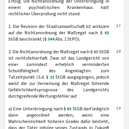
Erfolg. Die Nichtanordnung der Unterbringung in
einem psychiatrischen Krankenhaus hält
rechtlicher Überprüfung nicht stand.
17
1. Die Revision der Staatsanwaltschaft ist wirksam
auf die Nichtanordnung der Maßregel nach §
63
StGB beschränkt (§
344
Abs. 1 StPO).
18
2. Die Nichtanordnung der Maßregel nach §
63
StGB
ist rechtsfehlerhaft. Zwar ist das Landgericht von
einer zumindest erheblich verminderten
Schuldfähigkeit des Angeklagten zum
Tatzeitpunkt i.S.d. §
21
StGB ausgegangen, jedoch
weist die zur Verneinung der Maßregel führende
Gefährlichkeitsprognose des Landgerichts
durchgreifende Wertungsfehler auf.
19
a) Eine Unterbringung nach §
63
StGB darf lediglich
dann angeordnet werden, wenn eine
Wahrscheinlichkeit höheren Grades dafür besteht,
dass der Täter infolge seines Zustands in Zukunft