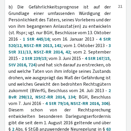
21
b) Die Gefährlichkeitsprognose ist auf der
Grundlage einer umfassenden Würdigung der
Persönlichkeit des Täters, seines Vorlebens und der
von ihm begangenen Anlasstat(en) zu entwickeln
(st. Rspr.; vgl. nur BGH, Beschlüsse vom 13. Oktober
2016 -
1 StR 445/16
; vom 16. Januar 2013 -
4 StR
520/12
,
NStZ-RR 2013, 141
; vom 1. Oktober 2013 -
3
StR 311/13
,
NStZ-RR 2014, 42
; vom 2. September
2015 -
2 StR 239/15
; vom 3. Juni 2015 -
4 StR 167/15
,
StV 2016, 724
) und hat sich darauf zu erstrecken, ob
und welche Taten von ihm infolge seines Zustands
drohen, wie ausgeprägt das Maß der Gefährdung ist
und welches Gewicht den bedrohten Rechtsgütern
zukommt (BVerfG, Beschluss vom 24. Juli 2013 -
2
BvR 298/12
,
NStZ-RR 2014, 134
; BGH, Beschluss
vom 7. Juni 2016 -
4 StR 79/16
,
NStZ-RR 2016, 306
).
Diesem schon von der Rechtsprechung
entwickelten besonderen Darlegungserfordernis
gibt die seit dem 1. August 2016 geltende und über
§
2
Abs. 6 StGB anzuwendende Neuregelung in §
63