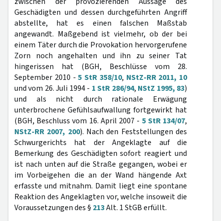
zwischen der provozierenden Aussage des
Geschädigten und dessen durchgeführten Angriff
abstellte, hat es einen falschen Maßstab
angewandt. Maßgebend ist vielmehr, ob der bei
einem Täter durch die Provokation hervorgerufene
Zorn noch angehalten und ihn zu seiner Tat
hingerissen hat (BGH, Beschlüsse vom 28.
September 2010 -
5 StR 358/10
,
NStZ-RR 2011, 10
und vom 26. Juli 1994 -
1 StR 286/94
,
NStZ 1995, 83
)
und als nicht durch rationale Erwägung
unterbrochene Gefühlsaufwallung fortgewirkt hat
(BGH, Beschluss vom 16. April 2007 -
5 StR 134/07
,
NStZ-RR 2007, 200
). Nach den Feststellungen des
Schwurgerichts hat der Angeklagte auf die
Bemerkung des Geschädigten sofort reagiert und
ist nach unten auf die Straße gegangen, wobei er
im Vorbeigehen die an der Wand hängende Axt
erfasste und mitnahm. Damit liegt eine spontane
Reaktion des Angeklagten vor, welche insoweit die
Voraussetzungen des §
213
Alt. 1 StGB erfüllt.