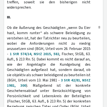
treffen, soweit sie den bisherigen nicht
widersprechen.
III.
8
Ob die Äußerung des Geschädigten „wenn Du Eier
hast, komm runter“ als schwere Beleidigung zu
verstehen ist, hat der Tatrichter neu zu beurteilen,
wobei die Anforderungen nicht zu niedrig
anzusetzen sind (BGH, Urteil vom 26. Februar 2015
-
1 StR 574/14
,
NStZ 2015, 582
, Fischer, StGB, 63.
Aufl., § 213 Rn. 5). Dabei kommt es nicht darauf an,
wie der Angeklagte die Kundgebung des
Geschädigten aufgefasst hat, sondern darauf, ob
sie objektiv als schwer beleidigend zu beurteilen ist
(BGH, Urteil vom 13. Mai 1981 -
3 StR 42/81
,
NStZ
1981, 300
). Maßgebend ist der konkrete
Geschehensablauf unter Berücksichtigung von
Persönlichkeit und Lebenskreis der Beteiligten
(Fischer, StGB, 63. Aufl., § 213 Rn. 5) der konkreten
Beziehung zwischen Täter und Opfer (BGH, Urteil