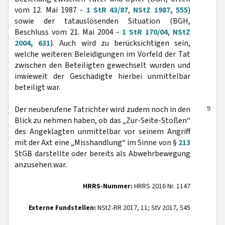
vom 12. Mai 1987 -
1 StR 43/87
,
NStZ 1987, 555
)
sowie der tatauslösenden Situation (BGH,
Beschluss vom 21. Mai 2004 -
1 StR 170/04
,
NStZ
2004, 631
). Auch wird zu berücksichtigen sein,
welche weiteren Beleidigungen im Vorfeld der Tat
zwischen den Beteiligten gewechselt wurden und
inwieweit der Geschädigte hierbei unmittelbar
beteiligt war.
9
Der neuberufene Tatrichter wird zudem noch in den
Blick zu nehmen haben, ob das „Zur-Seite-Stoßen“
des Angeklagten unmittelbar vor seinem Angriff
mit der Axt eine „Misshandlung“ im Sinne von §
213
StGB darstellte oder bereits als Abwehrbewegung
anzusehen war.
HRRS-Nummer:
HRRS 2016 Nr. 1147
Externe Fundstellen:
NStZ-RR 2017, 11; StV 2017, 545