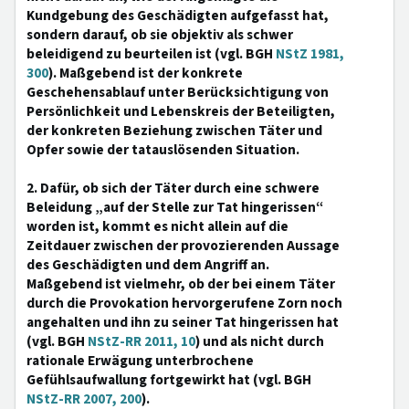
Kundgebung des Geschädigten aufgefasst hat,
sondern darauf, ob sie objektiv als schwer
beleidigend zu beurteilen ist (vgl. BGH
NStZ 1981,
300
). Maßgebend ist der konkrete
Geschehensablauf unter Berücksichtigung von
Persönlichkeit und Lebenskreis der Beteiligten,
der konkreten Beziehung zwischen Täter und
Opfer sowie der tatauslösenden Situation.
2. Dafür, ob sich der Täter durch eine schwere
Beleidung „auf der Stelle zur Tat hingerissen“
worden ist, kommt es nicht allein auf die
Zeitdauer zwischen der provozierenden Aussage
des Geschädigten und dem Angriff an.
Maßgebend ist vielmehr, ob der bei einem Täter
durch die Provokation hervorgerufene Zorn noch
angehalten und ihn zu seiner Tat hingerissen hat
(vgl. BGH
NStZ-RR 2011, 10
) und als nicht durch
rationale Erwägung unterbrochene
Gefühlsaufwallung fortgewirkt hat (vgl. BGH
NStZ-RR 2007, 200
).