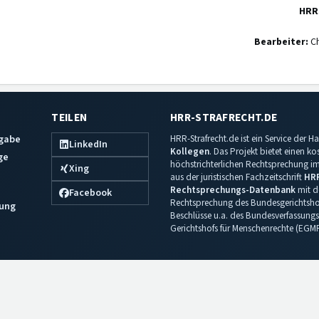
HRR
Bearbeiter:
Ch
TEILEN
HRR-STRAFRECHT.DE
sgabe
HRR-Strafrecht.de ist ein Service der
LinkedIn
Kollegen
. Das Projekt bietet einen k
ge
höchstrichterlichen Rechtsprechung im 
Xing
aus der juristischen Fachzeitschrift
HR
Rechtsprechungs-Datenbank
mit de
Facebook
Rechtsprechung des Bundesgerichtshof
ung
Beschlüsse u.a. des Bundesverfassungs
Gerichtshofs für Menschenrechte (EGM
Impressum
·
Datenschutz