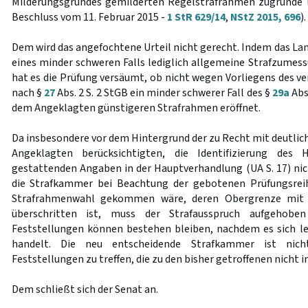
Milderungsgrundes gemilderten Regelstrafrahmen zugrunde le
Beschluss vom 11. Februar 2015 -
1 StR 629/14
,
NStZ 2015, 696
).
Dem wird das angefochtene Urteil nicht gerecht. Indem das Lan
eines minder schweren Falls lediglich allgemeine Strafzumes
hat es die Prüfung versäumt, ob nicht wegen Vorliegens des v
nach §
27
Abs. 2 S. 2 StGB ein minder schwerer Fall des §
29a
Abs
dem Angeklagten günstigeren Strafrahmen eröffnet.
Da insbesondere vor dem Hintergrund der zu Recht mit deutli
Angeklagten berücksichtigten, die Identifizierung des 
gestattenden Angaben in der Hauptverhandlung (UA S. 17) nich
die Strafkammer bei Beachtung der gebotenen Prüfungsrei
Strafrahmenwahl gekommen wäre, deren Obergrenze mit d
überschritten ist, muss der Strafausspruch aufgehoben
Feststellungen können bestehen bleiben, nachdem es sich l
handelt. Die neu entscheidende Strafkammer ist nich
Feststellungen zu treffen, die zu den bisher getroffenen nicht 
Dem schließt sich der Senat an.