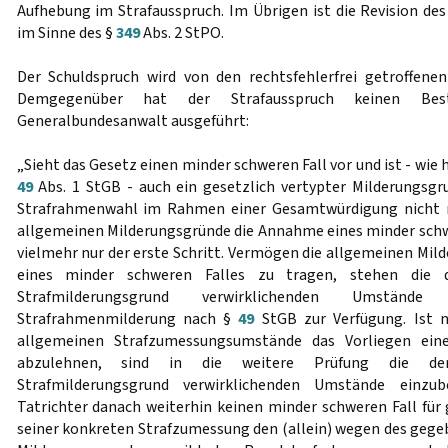
Aufhebung im Strafausspruch. Im Übrigen ist die Revision d
im Sinne des §
349
Abs. 2 StPO.
Der Schuldspruch wird von den rechtsfehlerfrei getroffene
Demgegenüber hat der Strafausspruch keinen Bes
Generalbundesanwalt ausgeführt:
„Sieht das Gesetz einen minder schweren Fall vor und ist - wie
49
Abs. 1 StGB - auch ein gesetzlich vertypter Milderungsg
Strafrahmenwahl im Rahmen einer Gesamtwürdigung nicht n
allgemeinen Milderungsgründe die Annahme eines minder schwer
vielmehr nur der erste Schritt. Vermögen die allgemeinen Mi
eines minder schweren Falles zu tragen, stehen die d
Strafmilderungsgrund verwirklichenden Umständ
Strafrahmenmilderung nach §
49
StGB zur Verfügung. Ist 
allgemeinen Strafzumessungsumstände das Vorliegen ein
abzulehnen, sind in die weitere Prüfung die den
Strafmilderungsgrund verwirklichenden Umstände einzu
Tatrichter danach weiterhin keinen minder schweren Fall für g
seiner konkreten Strafzumessung den (allein) wegen des gege