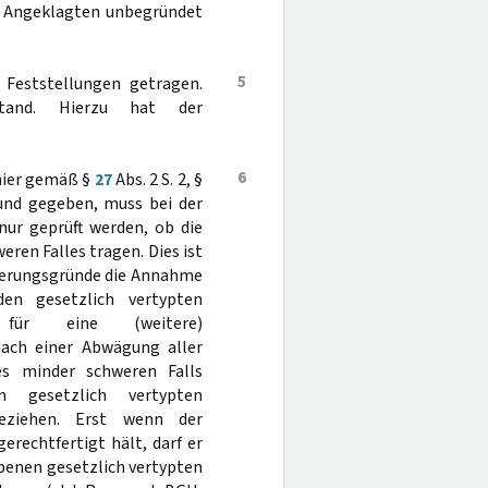
es Angeklagten unbegründet
5
n Feststellungen getragen.
tand. Hierzu hat der
6
 hier gemäß §
27
Abs. 2 S. 2, §
rund gegeben, muss bei der
ur geprüft werden, ob die
en Falles tragen. Dies ist
lderungsgründe die Annahme
en gesetzlich vertypten
e für eine (weitere)
nach einer Abwägung aller
es minder schweren Falls
 gesetzlich vertypten
beziehen. Erst wenn der
erechtfertigt hält, darf er
benen gesetzlich vertypten