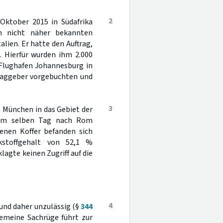
2
Oktober 2015 in Südafrika
m nicht näher bekannten
lien. Er hatte den Auftrag,
 Hierfür wurden ihm 2.000
 Flughafen Johannesburg in
traggeber vorgebuchten und
3
 München in das Gebiet der
h am selben Tag nach Rom
enen Koffer befanden sich
stoffgehalt von 52,1 %
lagte keinen Zugriff auf die
4
 und daher unzulässig (§
344
gemeine Sachrüge führt zur