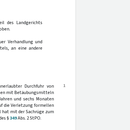
eil des Landgerichts
oben.
uer Verhandlung und
tels, an eine andere
1
nerlaubter Durchfuhr von
iben mit Betäubungsmitteln
s Jahren und sechs Monaten
uf die Verletzung formellen
l hat mit der Sachrüge zum
des §
349
Abs. 2 StPO.