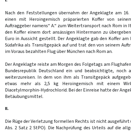
I.
Nach den Feststellungen übernahm der Angeklagte am 16. 
einen mit Heroingemisch präparierten Koffer von seine
Auftraggeber namens“ A.“ zum Weitertransport nach Rom in Ita
den Koffer einem dort ansässigen Hintermann zu übergeben.
Euro in Aussicht gestellt. Der Angeklagte gab den Koffer am
Südafrika als Transitgepäck auf und trat den von seinem Auf
im Voraus bezahlten Flug über München nach Rom an.
Der Angeklagte reiste am Morgen des Folgetags am Flughafen
Bundesrepublik Deutschland ein und beabsichtigte, noc
weiterzureisen. In dem von ihm als Transitgepäck aufgegeb
etwas mehr als 2,5 kg Heroingemisch mit einem Wirk
Diacetylmorphin-Hydrochlorid. Bei der Einreise hatte der Angek
Betäubungsmittel.
II.
Die Rüge der Verletzung formellen Rechts ist nicht ausgeführt
Abs. 2 Satz 2 StPO). Die Nachprüfung des Urteils auf die all