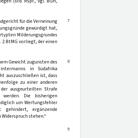
gen (std. Rspr., vgl. BGH,
7
dgericht für die Verneinung
sungsgründe gewürdigt hat,
ertypten Milderungsgrundes
. 2 BtMG vorliegt, der einen
8
chem Gewicht zugunsten des
Hintermanns in Südafrika
t auszuschließen ist, dass
henfolge zu einer anderen
er ausgeurteilten Strafe
 werden. Die bisherigen
ediglich um Wertungsfehler
t gehindert, ergänzende
in Widerspruch stehen.“
9