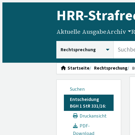
HRR
-Strafre
Aktuelle Ausgabe
Archiv
R
HRRS durchsuchen
Startseite
Rechtsprechung
B
Suchen
Entscheidung
BGH 1 StR 331/16:
Druckansicht
PDF-
Download