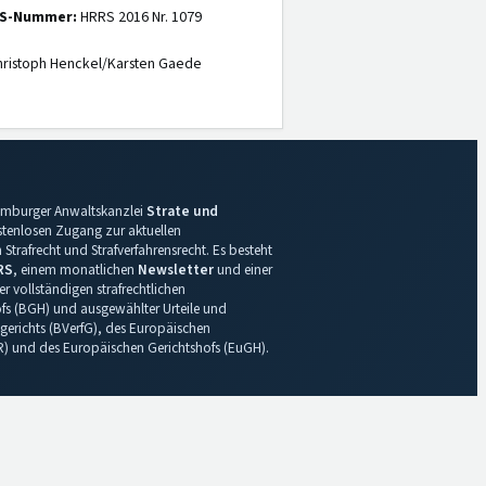
S-Nummer:
HRRS 2016 Nr. 1079
ristoph Henckel/Karsten Gaede
 Hamburger Anwaltskanzlei
Strate und
ostenlosen Zugang zur aktuellen
Strafrecht und Strafverfahrensrecht. Es besteht
RS
, einem monatlichen
Newsletter
und einer
r vollständigen strafrechtlichen
s (BGH) und ausgewählter Urteile und
gerichts (BVerfG), des Europäischen
R) und des Europäischen Gerichtshofs (EuGH).