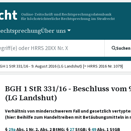
cht
Online-Zeitschrift und Rechtsprechungsdatenbank
für höchstrichterliche Rechtsprechung im Strafrecht
echtsprechung
Über uns
Suchen
GH 1 StR 331/16 - 9. August 2016 (LG Landshut) [= HRRS 2016 Nr. 1079]
BGH 1 StR 331/16 - Beschluss vom 
(LG Landshut)
Verhältnis von minderschwerem Fall und gesetzlich vertypt
(hier: Beihilfe zum Handeltreiben mit Betäubungsmitteln in 
§
29a
Abs. 1 Nr. 2, Abs. 2 BtMG; §
27
StGB; §
49
Abs. 1 StGB