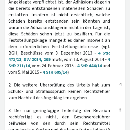
Angeklagte verpflichtet ist, der Adhäsionsklägerin
die bereits entstandenen materiellen Schäden zu
erstatten. Insofern ist nicht ersichtlich, welche
Schäden bereits entstanden sein könnten und
warum die Adhäsionsklägerin nicht in der Lage ist,
diese Schäden schon jetzt zu beziffern. Für die
Feststellungsklage mangelt es daher insoweit an
dem erforderlichen Feststellungsinteresse (vgl.
BGH, Beschlüsse vom 3. Dezember 2013 -
4 StR
471/13
,
StV 2014, 269
mwN, vom 13. August 2014 -
4
StR 211/14
, vom 24. Februar 2015 -
4 StR 444/14
und
vom 5. Mai 2015 -
4 StR 605/14
).
4
2. Die weitere Überprüfung des Urteils hat zum
Schuld- und Strafausspruch keinen Rechtsfehler
zum Nachteil des Angeklagten ergeben.
5
3. Der nur geringfügige Teilerfolg der Revision
rechtfertigt es nicht, den Beschwerdeführer
teilweise von den durch sein Rechtsmittel
veranlassten Kosten und Auslagen freizustellen (§