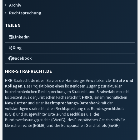
Archiv
Rechtsprechung
TEILEN
LinkedIn
Xing
Facebook
HRR-STRAFRECHT.DE
HRR-Strafrecht.de ist ein Service der Hamburger Anwaltskanzlei
Strate und
Kollegen
. Das Projekt bietet einen kostenlosen Zugang zur aktuellen
höchstrichterlichen Rechtsprechung im Strafrecht und Strafverfahrensrecht.
Es besteht aus der juristischen Fachzeitschrift
HRRS
, einem monatlichen
Newsletter
und einer
Rechtsprechungs-Datenbank
mit der
vollständigen strafrechtlichen Rechtsprechung des Bundesgerichtshofs
(BGH) und ausgewählter Urteile und Beschlüsse u.a. des
Bundesverfassungsgerichts (BVerfG), des Europäischen Gerichtshofs für
Menschenrechte (EGMR) und des Europäischen Gerichtshofs (EuGH).