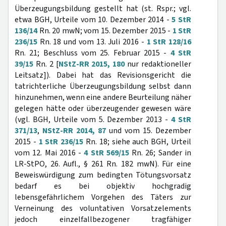
Überzeugungsbildung gestellt hat (st. Rspr.; vgl.
etwa BGH, Urteile vom 10. Dezember 2014 -
5 StR
136/14
Rn. 20 mwN; vom 15. Dezember 2015 -
1 StR
236/15
Rn. 18 und vom 13. Juli 2016 -
1 StR 128/16
Rn. 21; Beschluss vom 25. Februar 2015 -
4 StR
39/15
Rn. 2 [
NStZ-RR 2015, 180
nur redaktioneller
Leitsatz]). Dabei hat das Revisionsgericht die
tatrichterliche Überzeugungsbildung selbst dann
hinzunehmen, wenn eine andere Beurteilung näher
gelegen hätte oder überzeugender gewesen wäre
(vgl. BGH, Urteile vom 5. Dezember 2013 -
4 StR
371/13
,
NStZ-RR 2014, 87
und vom 15. Dezember
2015 -
1 StR 236/15
Rn. 18; siehe auch BGH, Urteil
vom 12. Mai 2016 -
4 StR 569/15
Rn. 26; Sander in
LR-StPO, 26. Aufl., § 261 Rn. 182 mwN). Für eine
Beweiswürdigung zum bedingten Tötungsvorsatz
bedarf es bei objektiv hochgradig
lebensgefährlichem Vorgehen des Täters zur
Verneinung des voluntativen Vorsatzelements
jedoch einzelfallbezogener tragfähiger