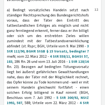
12
a) Bedingt vorsätzliches Handeln setzt nach
ständiger Rechtsprechung des Bundesgerichtshofs
voraus, dass der Täter den Eintritt des
tatbestandlichen Erfolges als möglich und nicht
ganz fernliegend erkennt, ferner dass er ihn billigt
oder sich um des erstrebten Zieles willen
zumindest mit der Tatbestandsverwirklichung
abfindet (st. Rspr.; BGH, Urteile vom 9. Mai 1990 -
3
StR 112/90
,
BGHR StGB § 15 Vorsatz, bedingter 7
mwN; vom 22. März 2012 -
4 StR 558/11
,
BGHSt 57,
183
, 186 Rn. 26 und vom 13. Juli 2016 -
1 StR 128/16
Rn. 23). Bezogen auf bedingten Tötungsvorsatz
liegt bei äußerst gefährlichen Gewalthandlungen
nahe, dass der Täter mit der Möglichkeit rechnet,
das Opfer könne zu Tode kommen und - weil er mit
seinem Handeln gleichwohl fortfährt - einen
solchen Erfolg billigend in Kauf nimmt (BGH,
Beschluss vom 7. Juli 1992 -
5 StR 300/92
,
NStZ
1992, 587
, 588; Urteile vom 22. März 2012 -
4 StR