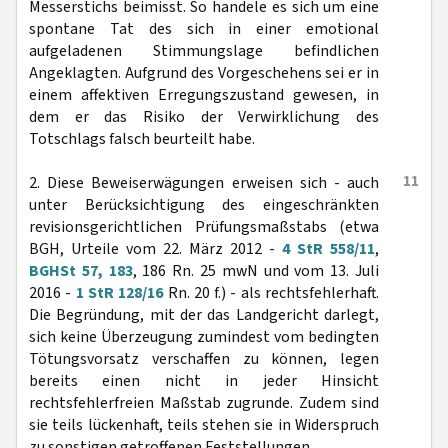
Messerstichs beimisst. So handele es sich um eine
spontane Tat des sich in einer emotional
aufgeladenen Stimmungslage befindlichen
Angeklagten. Aufgrund des Vorgeschehens sei er in
einem affektiven Erregungszustand gewesen, in
dem er das Risiko der Verwirklichung des
Totschlags falsch beurteilt habe.
11
2. Diese Beweiserwägungen erweisen sich - auch
unter Berücksichtigung des eingeschränkten
revisionsgerichtlichen Prüfungsmaßstabs (etwa
BGH, Urteile vom 22. März 2012 -
4 StR 558/11
,
BGHSt 57, 183
, 186 Rn. 25 mwN und vom 13. Juli
2016 -
1 StR 128/16
Rn. 20 f.) - als rechtsfehlerhaft.
Die Begründung, mit der das Landgericht darlegt,
sich keine Überzeugung zumindest vom bedingten
Tötungsvorsatz verschaffen zu können, legen
bereits einen nicht in jeder Hinsicht
rechtsfehlerfreien Maßstab zugrunde. Zudem sind
sie teils lückenhaft, teils stehen sie in Widerspruch
zu sonstigen getroffenen Feststellungen.