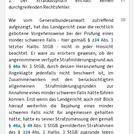
27
2. Der Strafausspruch enthält keinen
durchgreifenden Rechtsfehler.
28
Wie vom Generalbundesanwalt zutreffend
aufgezeigt, hat das Landgericht zwar die rechtlich
gebotene Vorgehensweise bei der Prüfung eines
minder schweren Falls - hier gemäß §
224
Abs. 1
letzter Halbs. StGB - nicht in jeder Hinsicht
beachtet. Er wäre zu erörtern gewesen, ob der
angenommene vertypte Strafmilderungsgrund aus
§
46a
Nr. 1 StGB, durch dessen Heranziehung der
Angeklagte jedenfalls nicht beschwert ist, im
Zusammenwirken mit den berücksichtigten
allgemeinen Strafmilderungsgründen zur
Annahme eines minder schweren Falls hätte führen
können. Erst wenn das Landgericht auch mit Blick
hierauf weiterhin die Bejahung eines minder
schweren Falls nicht für angemessen gehalten
hätte, hätte es seiner Strafzumessung den gemäß
§
46a
, §
49
Abs. 1 StGB gemilderten Strafrahmen
des §
224
Abs. 1 Halbs. 1 StGB zugrunde legen