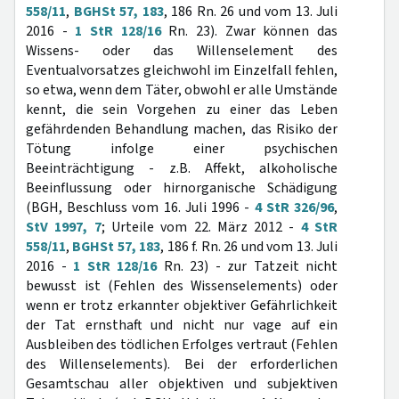
558/11
,
BGHSt 57, 183
, 186 Rn. 26 und vom 13. Juli
2016 -
1 StR 128/16
Rn. 23). Zwar können das
Wissens- oder das Willenselement des
Eventualvorsatzes gleichwohl im Einzelfall fehlen,
so etwa, wenn dem Täter, obwohl er alle Umstände
kennt, die sein Vorgehen zu einer das Leben
gefährdenden Behandlung machen, das Risiko der
Tötung infolge einer psychischen
Beeinträchtigung - z.B. Affekt, alkoholische
Beeinflussung oder hirnorganische Schädigung
(BGH, Beschluss vom 16. Juli 1996 -
4 StR 326/96
,
StV 1997, 7
; Urteile vom 22. März 2012 -
4 StR
558/11
,
BGHSt 57, 183
, 186 f. Rn. 26 und vom 13. Juli
2016 -
1 StR 128/16
Rn. 23) - zur Tatzeit nicht
bewusst ist (Fehlen des Wissenselements) oder
wenn er trotz erkannter objektiver Gefährlichkeit
der Tat ernsthaft und nicht nur vage auf ein
Ausbleiben des tödlichen Erfolges vertraut (Fehlen
des Willenselements). Bei der erforderlichen
Gesamtschau aller objektiven und subjektiven