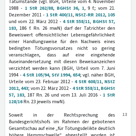
Tatumstände (vgl. BGH, Urteile vom 4. November
1988 -
1 StR 262/88
,
BGHSt 36, 1
, 9 f.; vom 21.
Dezember 2011 -
1 StR 400/11
,
NStZ-RR 2012, 105
und vom 22. März 2012 -
4 StR 558/11
,
BGHSt 57,
183
, 186 f. Rn. 26 mwN) darf der Tatrichter den
Beweiswert offensichtlicher Lebensgefährlichkeit
einer Handlungsweise für den Nachweis eines
bedingten Tötungsvorsatzes nicht so gering
veranschlagen, dass auf eine eingehende
Auseinandersetzung mit diesen Beweisanzeichen
verzichtet werden kann (BGH, Urteil vom 7. Juni
1994 -
4 StR 105/94
,
StV 1994, 654
; vgl. näher BGH,
Urteile vom 23. Februar 2012 -
4 StR 608/11
,
NStZ
2012, 443
; vom 22. März 2012 -
4 StR 558/11
,
BGHSt
57, 183
, 187 Rn. 26 und vom 13. Juli 2016 -
1 StR
128/16
Rn. 23 jeweils mwN).
13
Soweit in der Rechtsprechung des
Bundesgerichtshofs im Rahmen der gebotenen
Gesamtschau auf eine „für Tötungsdelikte deutlich
höhere Hemmschwelle“ abgestellt worden ist