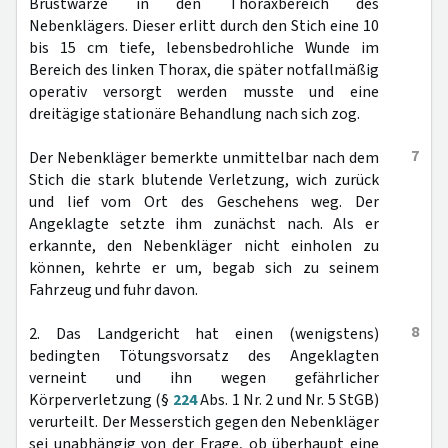
Brustwarze in den Thoraxbereich des
Nebenklägers. Dieser erlitt durch den Stich eine 10
bis 15 cm tiefe, lebensbedrohliche Wunde im
Bereich des linken Thorax, die später notfallmäßig
operativ versorgt werden musste und eine
dreitägige stationäre Behandlung nach sich zog.
7
Der Nebenkläger bemerkte unmittelbar nach dem
Stich die stark blutende Verletzung, wich zurück
und lief vom Ort des Geschehens weg. Der
Angeklagte setzte ihm zunächst nach. Als er
erkannte, den Nebenkläger nicht einholen zu
können, kehrte er um, begab sich zu seinem
Fahrzeug und fuhr davon.
8
2. Das Landgericht hat einen (wenigstens)
bedingten Tötungsvorsatz des Angeklagten
verneint und ihn wegen gefährlicher
Körperverletzung (§
224
Abs. 1 Nr. 2 und Nr. 5 StGB)
verurteilt. Der Messerstich gegen den Nebenkläger
sei unabhängig von der Frage, ob überhaupt eine