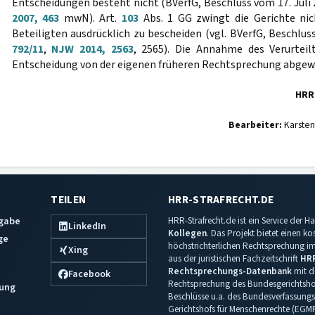
Entscheidungen besteht nicht (BVerfG, Beschluss vom 17. Juli 
2007, 463
mwN). Art.
103
Abs. 1 GG zwingt die Gerichte nic
Beteiligten ausdrücklich zu bescheiden (vgl. BVerfG, Beschlus
792/11
,
NJW 2014, 2563
, 2565). Die Annahme des Verurteil
Entscheidung von der eigenen früheren Rechtsprechung abgewic
HRR
Bearbeiter:
Karsten
TEILEN
HRR-STRAFRECHT.DE
sgabe
HRR-Strafrecht.de ist ein Service der
LinkedIn
Kollegen
. Das Projekt bietet einen k
ge
höchstrichterlichen Rechtsprechung im 
Xing
aus der juristischen Fachzeitschrift
HR
Rechtsprechungs-Datenbank
mit de
Facebook
Rechtsprechung des Bundesgerichtshof
ung
Beschlüsse u.a. des Bundesverfassungs
Gerichtshofs für Menschenrechte (EGM