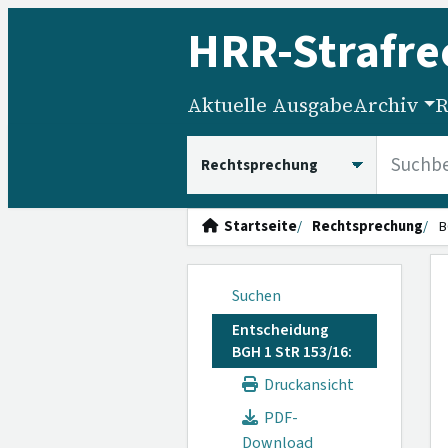
HRR
-Strafre
Aktuelle Ausgabe
Archiv
R
HRRS durchsuchen
Startseite
Rechtsprechung
B
Suchen
Entscheidung
BGH 1 StR 153/16:
Druckansicht
PDF-
Download