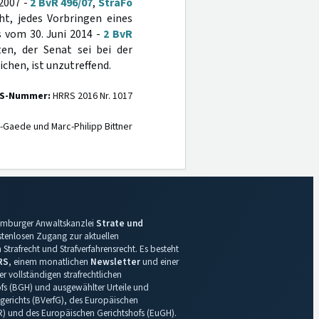
2007 -
2 BvR 496/07
,
StraFo
ht, jedes Vorbringen eines
s vom 30. Juni 2014 -
2 BvR
ten, der Senat sei bei der
hen, ist unzutreffend.
S-Nummer:
HRRS 2016 Nr. 1017
-Gaede und Marc-Philipp Bittner
 Hamburger Anwaltskanzlei
Strate und
ostenlosen Zugang zur aktuellen
Strafrecht und Strafverfahrensrecht. Es besteht
RS
, einem monatlichen
Newsletter
und einer
r vollständigen strafrechtlichen
s (BGH) und ausgewählter Urteile und
gerichts (BVerfG), des Europäischen
R) und des Europäischen Gerichtshofs (EuGH).