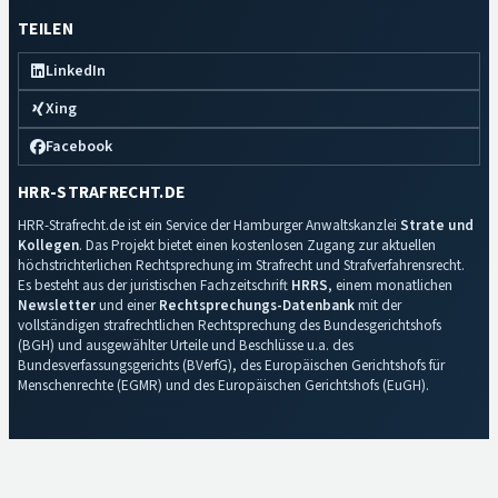
TEILEN
LinkedIn
Xing
Facebook
HRR-STRAFRECHT.DE
HRR-Strafrecht.de ist ein Service der Hamburger Anwaltskanzlei
Strate und
Kollegen
. Das Projekt bietet einen kostenlosen Zugang zur aktuellen
höchstrichterlichen Rechtsprechung im Strafrecht und Strafverfahrensrecht.
Es besteht aus der juristischen Fachzeitschrift
HRRS
, einem monatlichen
Newsletter
und einer
Rechtsprechungs-Datenbank
mit der
vollständigen strafrechtlichen Rechtsprechung des Bundesgerichtshofs
(BGH) und ausgewählter Urteile und Beschlüsse u.a. des
Bundesverfassungsgerichts (BVerfG), des Europäischen Gerichtshofs für
Menschenrechte (EGMR) und des Europäischen Gerichtshofs (EuGH).
Impressum
·
Datenschutz