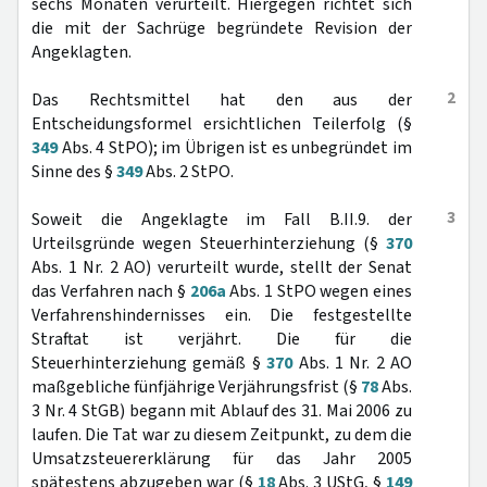
sechs Monaten verurteilt. Hiergegen richtet sich
die mit der Sachrüge begründete Revision der
Angeklagten.
2
Das Rechtsmittel hat den aus der
Entscheidungsformel ersichtlichen Teilerfolg (§
349
Abs. 4 StPO); im Übrigen ist es unbegründet im
Sinne des §
349
Abs. 2 StPO.
3
Soweit die Angeklagte im Fall B.II.9. der
Urteilsgründe wegen Steuerhinterziehung (§
370
Abs. 1 Nr. 2 AO) verurteilt wurde, stellt der Senat
das Verfahren nach §
206a
Abs. 1 StPO wegen eines
Verfahrenshindernisses ein. Die festgestellte
Straftat ist verjährt. Die für die
Steuerhinterziehung gemäß §
370
Abs. 1 Nr. 2 AO
maßgebliche fünfjährige Verjährungsfrist (§
78
Abs.
3 Nr. 4 StGB) begann mit Ablauf des 31. Mai 2006 zu
laufen. Die Tat war zu diesem Zeitpunkt, zu dem die
Umsatzsteuererklärung für das Jahr 2005
spätestens abzugeben war (§
18
Abs. 3 UStG, §
149