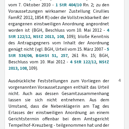
vom 7. Oktober 2010 -
1 StR 404/10
Rn. 2; zu den
Voraussetzungen wirksamer Zustellung Cirullies
FamRZ 2012, 1854 ff.) oder die Vollstreckbarkeit der
ergangenen einstweiligen Anordnung angeordnet
worden ist (BGH, Beschluss vom 10. Mai 2012 -
4
StR 122/12
,
NStZ 2013, 108
, 109); bloße Kenntnis
des Antragsgegners vom Inhalt der Anordnung
genügt nicht (vgl. BGH, Urteil vom 15. März 2007 -
5
StR 536/06
,
BGHSt 51, 257
, 261 Rn. 15; BGH,
Beschluss vom 10. Mai 2012 -
4 StR 122/12
,
NStZ
2013, 108
, 109).
4
Ausdrückliche Feststellungen zum Vorliegen der
vorgenannten Voraussetzungen enthält das Urteil
nicht. Auch aus dessen Gesamtzusammenhang
lassen sie sich nicht entnehmen. Aus dem
Umstand, dass die Nebenklägerin am Tag des
Erlasses der einstweiligen Anordnung an einem
Gerichtstermin offenbar bei dem Amtsgericht
Tempelhof-Kreuzberg - teilgenommen hat und der