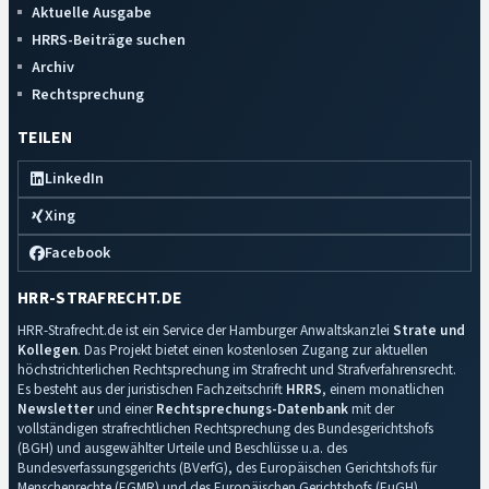
Aktuelle Ausgabe
HRRS-Beiträge suchen
Archiv
Rechtsprechung
TEILEN
LinkedIn
Xing
Facebook
HRR-STRAFRECHT.DE
HRR-Strafrecht.de ist ein Service der Hamburger Anwaltskanzlei
Strate und
Kollegen
. Das Projekt bietet einen kostenlosen Zugang zur aktuellen
höchstrichterlichen Rechtsprechung im Strafrecht und Strafverfahrensrecht.
Es besteht aus der juristischen Fachzeitschrift
HRRS
, einem monatlichen
Newsletter
und einer
Rechtsprechungs-Datenbank
mit der
vollständigen strafrechtlichen Rechtsprechung des Bundesgerichtshofs
(BGH) und ausgewählter Urteile und Beschlüsse u.a. des
Bundesverfassungsgerichts (BVerfG), des Europäischen Gerichtshofs für
Menschenrechte (EGMR) und des Europäischen Gerichtshofs (EuGH).