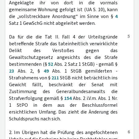
Angeklagte ihr von dort in die vormals
gemeinsame Wohnung gefolgt ist (UA S. 10), kann
die „vollstreckbare Anordnung“ im Sinne von §
4
Satz 1 GewSchG nicht abgeleitet werden.
5
Da für die die Tat II. Fall 4 der Urteilsgründe
betreffende Strafe das tateinheitlich verwirklichte
Delikt des Verstoßes gegen das
Gewaltschutzgesetz angesichts des die Strafe
bestimmenden (§
52
Abs. 2 Satz 1 StGB) - gemäß §
23
Abs. 2, §
49
Abs. 1 StGB gemilderten -
Strafrahmens von §
211
StGB nicht beträchtlich ins
Gewicht fällt, beschränkt der Senat mit
Zustimmung des Generalbundesanwalts die
Strafverfolgung gemäß §
154
Abs. 2 i.V.m. Abs. 1 Nr.
1 StPO in dem aus der Beschlussformel
ersichtlichen Umfang. Das zieht die Änderung des
Schuldspruchs nach sich.
6
2. Im Übrigen hat die Prüfung des angefochtenen