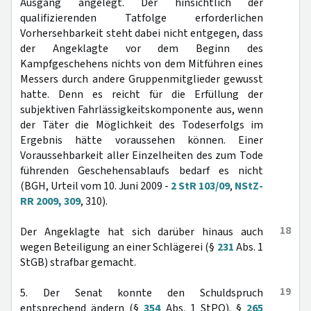
Ausgang angelegt. Der hinsichtlich der
qualifizierenden Tatfolge erforderlichen
Vorhersehbarkeit steht dabei nicht entgegen, dass
der Angeklagte vor dem Beginn des
Kampfgeschehens nichts von dem Mitführen eines
Messers durch andere Gruppenmitglieder gewusst
hatte. Denn es reicht für die Erfüllung der
subjektiven Fahrlässigkeitskomponente aus, wenn
der Täter die Möglichkeit des Todeserfolgs im
Ergebnis hätte voraussehen können. Einer
Voraussehbarkeit aller Einzelheiten des zum Tode
führenden Geschehensablaufs bedarf es nicht
(BGH, Urteil vom 10. Juni 2009 -
2 StR 103/09
,
NStZ-
RR 2009, 309
, 310).
18
Der Angeklagte hat sich darüber hinaus auch
wegen Beteiligung an einer Schlägerei (§
231
Abs. 1
StGB) strafbar gemacht.
19
5. Der Senat konnte den Schuldspruch
entsprechend ändern (§
354
Abs. 1 StPO). §
265