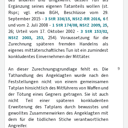
des anderen und umgekehrt dessen Tun als
Ergänzung seines eigenen Tatanteils wollen (st.
Rspr.; vgl. etwa BGH, Beschlüsse vom 29.
September 2015 -
3 StR 336/15
,
NStZ-RR 2016, 6
f.
und vom 2. Juli 2008 -
1 StR 174/08
,
NStZ 2009, 25
,
26; Urteil vom 17. Oktober 2002 -
3 StR 153/02
,
NStZ 2003, 253
, 254). Voraussetzung für die
Zurechnung späteren fremden Handelns als
eigenes mittäterschaftliches Tun ist ein zumindest
konkludentes Einvernehmen der Mittäter.
9
An dieser Zurechnungsgrundlage fehlt es. Die
Tathandlung des Angeklagten wurde nach den
Feststellungen nicht von einem gemeinsamen
Tatplan hinsichtlich des Mitführens von Waffen und
der Tötung eines Gegners getragen. Sie ist auch
nicht Teil einer späteren konkludenten
Erweiterung des Tatplans durch bewusstes und
gewolltes Zusammenwirken des Angeklagten mit
dem für die tödlichen Stiche verantwortlichen
Angreifer.