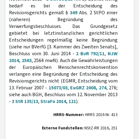
bedarf es bei der Entscheidung des
Revisionsgerichts gemäß §
349
Abs. 2 StPO einer
(näheren) Begründung des
Verwerfungsbeschlusses. Das Grundgesetz
gebietet bei letztinstanzlichen gerichtlichen
Entscheidungen regelmäßig keine Begründung
(siehe nur BVerfG [3. Kammer des Zweiten Senats],
Beschluss vom 30. Juni 2014 -
2 BvR 792/11
,
NJW
2014, 2563
, 2564 mwN). Auch die Gewährleistungen
der Europäischen Menschenrechtskonvention
verlangen eine Begründung der Entscheidung des
Revisionsgerichts nicht (EGMR, Entscheidung vom
13. Februar 2007 -
15073/03
,
EuGRZ 2008, 274
, 276;
siehe auch BGH, Beschluss vom 12. November 2013
-
3 StR 135/13
,
StraFo 2014, 121
).
HRRS-Nummer:
HRRS 2016 Nr. 413
Externe Fundstellen:
NStZ-RR 2016, 251