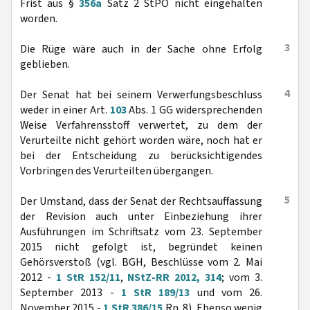
Frist aus §
356a
Satz 2 StPO nicht eingehalten
worden.
3
Die Rüge wäre auch in der Sache ohne Erfolg
geblieben.
4
Der Senat hat bei seinem Verwerfungsbeschluss
weder in einer Art.
103
Abs. 1 GG widersprechenden
Weise Verfahrensstoff verwertet, zu dem der
Verurteilte nicht gehört worden wäre, noch hat er
bei der Entscheidung zu berücksichtigendes
Vorbringen des Verurteilten übergangen.
5
Der Umstand, dass der Senat der Rechtsauffassung
der Revision auch unter Einbeziehung ihrer
Ausführungen im Schriftsatz vom 23. September
2015 nicht gefolgt ist, begründet keinen
Gehörsverstoß (vgl. BGH, Beschlüsse vom 2. Mai
2012 -
1 StR 152/11
,
NStZ-RR 2012, 314
; vom 3.
September 2013 -
1 StR 189/13
und vom 26.
November 2015 -
1 StR 386/15
Rn. 8). Ebenso wenig