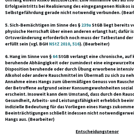
Umfang einem Risiko auszusetzen. Eine Hinnahme des als mö
Erfolgseintritts bei Realisierung des eingegangenen Risikos 
Selbstgefährdung gerade nicht notwendig verbunden. (Bear
5. Sich-Bemächtigen im Sinne des §
239a
StGB liegt bereits v
physische Herrschaft über einen anderen erlangt hat; dafür i
Ortsveränderung erforderlich noch muss der Tatbestand der
erfüllt sein (vgl. BGH
NStZ 2010, 516
). (Bearbeiter)
6. Hang im Sinne von §
64
StGB verlangt eine chronische, auf 
beruhende Abhängigkeit oder zumindest eine eingewurzelte,
Disposition beruhende oder durch Übung erworbene intensi
Alkohol oder andere Rauschmittel im Übermaß zu sich zu neh
Annahme eines Hangs zum übermäßigen Genuss von Rauschmitt
der Betroffene aufgrund seiner Konsumgewohnheiten sozial 
erscheint. Insoweit kann dem Umstand, dass durch den Raus
Gesundheit, Arbeits- und Leistungsfähigkeit erheblich beeint
indizielle Bedeutung für das Vorliegen eines Hangs zukommen
Beeinträchtigungen schließt indessen nicht notwendigerwei
Hangs aus. (Bearbeiter)
Entscheidungstenor