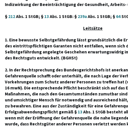
Indizwirkung der Beeinträchtigung der Gesundheit, Arbeits- 
§
212
Abs. 1 StGB; §
13
Abs. 1 StGB: §
239a
Abs. 1 StGB; §
64
St
Leitsätze
1. Eine bewusste Selbstgefährdung lässt grundsätzlich die 
des eintrittspflichtigen Garanten nicht entfallen, wenn sich d
Selbstgefährdung angelegte Geschehen erwartungswidrig in 
des Rechtsguts entwickelt. (BGHSt)
2. In der Rechtsprechung des Bundesgerichtshofs ist anerkann
Gefahrenquelle schafft oder unterhält, die nach Lage der Ver
Vorkehrungen zum Schutz anderer Personen zu treffen hat (
16 mwN). Die entsprechende Pflicht beschränkt sich auf das E
Maßnahmen, die nach den Gesamtumständen zumutbar sind u
und umsichtiger Mensch für notwendig und ausreichend hält
zu bewahren. Eine aus der Zuständigkeit für eine Gefahrenqu
Erfolgsabwendungspflicht gemäß §
13
Abs. 1 StGB besteht all
wenn mit der Eröffnung der Gefahrenquelle die nahe liegend
wurde, dass Rechtsgüter anderer Personen verletzt werden 