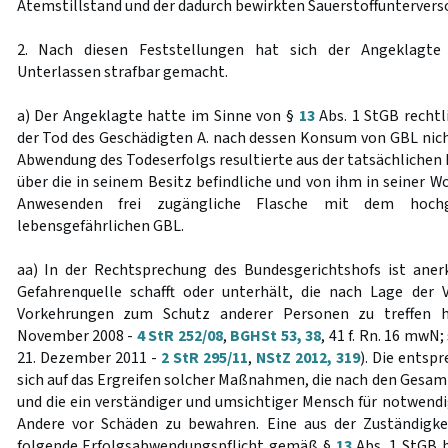
Atemstillstand und der dadurch bewirkten Sauerstoffuntervers
2. Nach diesen Feststellungen hat sich der Angeklagte
Unterlassen strafbar gemacht.
a) Der Angeklagte hatte im Sinne von §
13
Abs. 1 StGB rechtl
der Tod des Geschädigten A. nach dessen Konsum von GBL nicht 
Abwendung des Todeserfolgs resultierte aus der tatsächlichen
über die in seinem Besitz befindliche und von ihm in seiner W
Anwesenden frei zugängliche Flasche mit dem hochg
lebensgefährlichen GBL.
aa) In der Rechtsprechung des Bundesgerichtshofs ist anerk
Gefahrenquelle schafft oder unterhält, die nach Lage der V
Vorkehrungen zum Schutz anderer Personen zu treffen h
November 2008 -
4 StR 252/08
,
BGHSt 53, 38
, 41 f. Rn. 16 mwN
21. Dezember 2011 -
2 StR 295/11
,
NStZ 2012, 319
). Die entsp
sich auf das Ergreifen solcher Maßnahmen, die nach den Ges
und die ein verständiger und umsichtiger Mensch für notwendi
Andere vor Schäden zu bewahren. Eine aus der Zuständigkei
folgende Erfolgsabwendungspflicht gemäß §
13
Abs. 1 StGB b