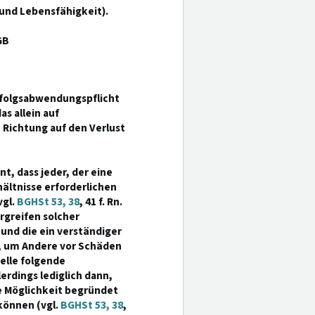
und Lebensfähigkeit).
GB
Erfolgsabwendungspflicht
as allein auf
Richtung auf den Verlust
t, dass jeder, der eine
hältnisse erforderlichen
vgl.
BGHSt 53, 38
, 41 f. Rn.
rgreifen solcher
nd die ein verständiger
, um Andere vor Schäden
elle folgende
erdings lediglich dann,
e Möglichkeit begründet
können (vgl.
BGHSt 53, 38
,