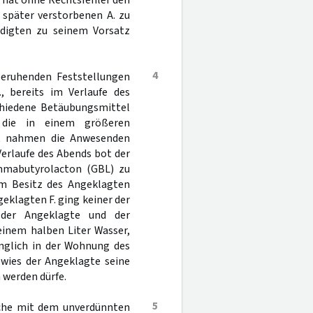
t hat ohne Rechtsfehler den
 später verstorbenen A. zu
digten zu seinem Vorsatz
4
beruhenden Feststellungen
, bereits im Verlaufe des
hiedene Betäubungsmittel
 die in einem größeren
t nahmen die Anwesenden
Verlaufe des Abends bot der
mmabutyrolacton (GBL) zu
 im Besitz des Angeklagten
eklagten F. ging keiner der
der Angeklagte und der
 einem halben Liter Wasser,
änglich in der Wohnung des
wies der Angeklagte seine
 werden dürfe.
5
asche mit dem unverdünnten