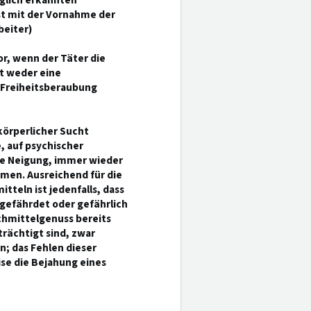
glich erkannten
ist mit der Vornahme der
beiter)
or, wenn der Täter die
st weder eine
 Freiheitsberaubung
körperlicher Sucht
 auf psychischer
ve Neigung, immer wieder
men. Ausreichend für die
eln ist jedenfalls, dass
gefährdet oder gefährlich
chmittelgenuss bereits
rächtigt sind, zwar
; das Fehlen dieser
se die Bejahung eines