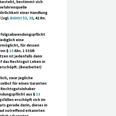
 besteht, bestimmt sich
 Gefahrenquelle
hrlichkeit einer Handlung
 (vgl.
BGHSt 53, 38
, 42 Rn.
Erfolgsabwendungspflicht
ediglich eine
rmöglicht, für dessen
von §
13
Abs. 1 StGB
tzen ist jedenfalls dann
uf das Rechtsgut Leben in
rschöpft. (Bearbeiter)
lich, zwar jegliche
selbst für einen Garanten
en Rechtsgutsinhaber
ndungspflicht aus §
13
sfällen erschöpft sich im
ts gerade darin, dieses in
rad zutreffend erkannten