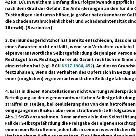
42 Rn. 16). In welchem Umfang die Erfolgsabwendungspflicht
nach dem Grad der Gefahr. Die Anforderungen an den für die
Zuständigen sind umso höher, je größer bei erkennbarer Gefä
die Schadenswahrscheinlichkeit und Schadensintensität sind
16 mwN). (Bearbeiter)
3. Der Bundesgerichtshof hat bereits entschieden, dass die 
eines Garanten nicht entfällt, wenn sein Verhalten zunächst l
eigenverantwortliche Selbstgefährdung derjenigen Person e
Rechtsgut bzw. Rechtsgüter er als Garant rechtlich im Sinne 
einzustehen hat (vgl. BGH
NStZ 1984, 452
). An diesen Grundsä
festzuhalten, wenn das Verhalten des Opfers sich in Bezug a
einer (möglichen) eigenverantwortlichen Selbstgefährdung e
4. Es ist in diesen Konstellationen nicht wertungswidersprüch
Beteiligung an der eigenverantwortlichen Selbstgefährdung 
straffrei zu stellen, bei Realisierung des von dem betroffen
eingegangenen Risikos aber eine strafbewehrte Erfolgsabwe
Abs. 1 StGB anzunehmen. Denn anders als in den Selbsttötung
Fall der Selbstgefährdung die Preisgabe des eigenen Rechtsgu
einem vom Betroffenen jedenfalls in seinem wesentlichen G