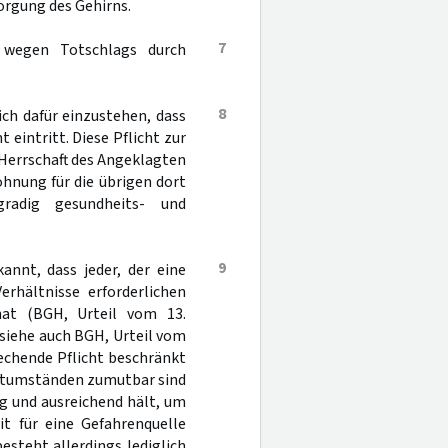
orgung des Gehirns.
7
 wegen Totschlags durch
8
ich dafür einzustehen, dass
eintritt. Diese Pflicht zur
 Herrschaft des Angeklagten
ohnung für die übrigen dort
radig gesundheits- und
9
annt, dass jeder, der eine
erhältnisse erforderlichen
at (BGH, Urteil vom 13.
; siehe auch BGH, Urteil vom
rechende Pflicht beschränkt
amtumständen zumutbar sind
g und ausreichend hält, um
t für eine Gefahrenquelle
esteht allerdings lediglich