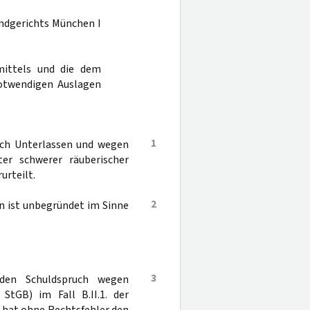
andgerichts München I
mittels und die dem
otwendigen Auslagen
1
rch Unterlassen und wegen
ter schwerer räuberischer
urteilt.
2
n ist unbegründet im Sinne
3
n den Schuldspruch wegen
StGB) im Fall B.II.1. der