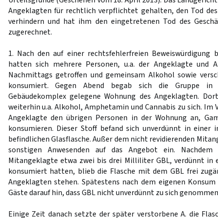
Urteilsgründe (Geschehen vom 18. April 2013). Das Landgerich
Angeklagten für rechtlich verpflichtet gehalten, den Tod des
verhindern und hat ihm den eingetretenen Tod des Geschä
zugerechnet.
1. Nach den auf einer rechtsfehlerfreien Beweiswürdigung 
hatten sich mehrere Personen, u.a. der Angeklagte und A.
Nachmittags getroffen und gemeinsam Alkohol sowie versc
konsumiert. Gegen Abend begab sich die Gruppe in
Gebäudekomplex gelegene Wohnung des Angeklagten. Dor
weiterhin u.a. Alkohol, Amphetamin und Cannabis zu sich. Im 
Angeklagte den übrigen Personen in der Wohnung an, Ga
konsumieren. Dieser Stoff befand sich unverdünnt in einer
befindlichen Glasflasche. Außer dem nicht revidierenden Mitang
sonstigen Anwesenden auf das Angebot ein. Nachdem 
Mitangeklagte etwa zwei bis drei Milliliter GBL, verdünnt in
konsumiert hatten, blieb die Flasche mit dem GBL frei zug
Angeklagten stehen. Spätestens nach dem eigenen Konsum 
Gäste darauf hin, dass GBL nicht unverdünnt zu sich genommen
Einige Zeit danach setzte der später verstorbene A. die Fl