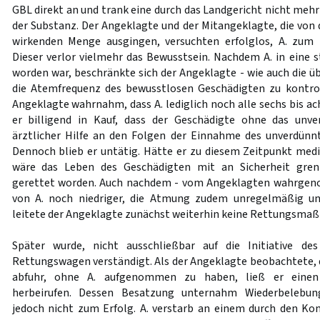
GBL direkt an und trank eine durch das Landgericht nicht meh
der Substanz. Der Angeklagte und der Mitangeklagte, die von 
wirkenden Menge ausgingen, versuchten erfolglos, A. zum 
Dieser verlor vielmehr das Bewusstsein. Nachdem A. in eine s
worden war, beschränkte sich der Angeklagte - wie auch die ü
die Atemfrequenz des bewusstlosen Geschädigten zu kontrol
Angeklagte wahrnahm, dass A. lediglich noch alle sechs bis 
er billigend in Kauf, dass der Geschädigte ohne das unve
ärztlicher Hilfe an den Folgen der Einnahme des unverdünn
Dennoch blieb er untätig. Hätte er zu diesem Zeitpunkt mediz
wäre das Leben des Geschädigten mit an Sicherheit grenz
gerettet worden. Auch nachdem - vom Angeklagten wahrgen
von A. noch niedriger, die Atmung zudem unregelmäßig un
leitete der Angeklagte zunächst weiterhin keine Rettungsma
Später wurde, nicht ausschließbar auf die Initiative de
Rettungswagen verständigt. Als der Angeklagte beobachtete,
abfuhr, ohne A. aufgenommen zu haben, ließ er einen
herbeirufen. Dessen Besatzung unternahm Wiederbelebung
jedoch nicht zum Erfolg. A. verstarb an einem durch den K