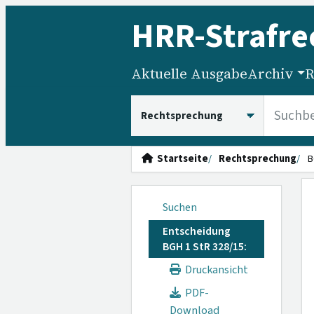
HRR
-Strafre
Aktuelle Ausgabe
Archiv
R
HRRS durchsuchen
Startseite
Rechtsprechung
B
Suchen
Entscheidung
BGH 1 StR 328/15:
Druckansicht
PDF-
Download