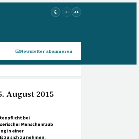
A-
A+
Newsletter abonnieren
5. August 2015
tenpflicht bei
sserischer Menschenraub
ng in einer
ß zu sich zu nehmen: