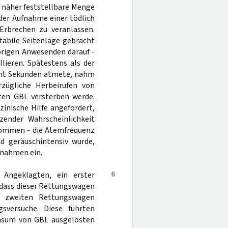
r näher feststellbare Menge
der Aufnahme einer tödlich
Erbrechen zu veranlassen.
tabile Seitenlage gebracht
brigen Anwesenden darauf -
lieren. Spätestens als der
acht Sekunden atmete, nahm
rzügliche Herbeirufen von
ten GBL versterben werde.
inische Hilfe angefordert,
ender Wahrscheinlichkeit
ommen - die Atemfrequenz
d geräuschintensiv wurde,
ßnahmen ein.
6
s Angeklagten, ein erster
 dass dieser Rettungswagen
 zweiten Rettungswagen
sversuche. Diese führten
onsum von GBL ausgelösten