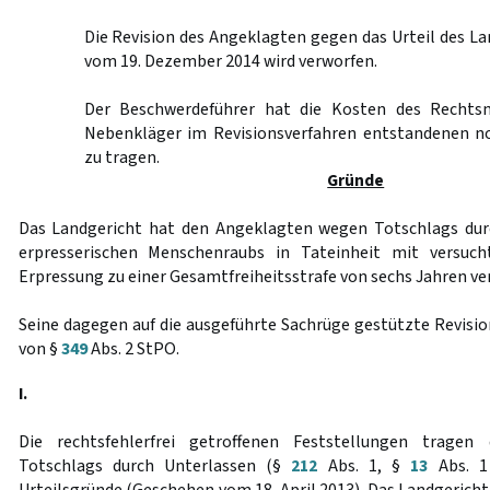
Die Revision des Angeklagten gegen das Urteil des L
vom 19. Dezember 2014 wird verworfen.
Der Beschwerdeführer hat die Kosten des Rechts
Nebenkläger im Revisionsverfahren entstandenen n
zu tragen.
Gründe
Das Landgericht hat den Angeklagten wegen Totschlags du
erpresserischen Menschenraubs in Tateinheit mit versuch
Erpressung zu einer Gesamtfreiheitsstrafe von sechs Jahren ver
Seine dagegen auf die ausgeführte Sachrüge gestützte Revisio
von §
349
Abs. 2 StPO.
I.
Die rechtsfehlerfrei getroffenen Feststellungen trage
Totschlags durch Unterlassen (§
212
Abs. 1, §
13
Abs. 1 