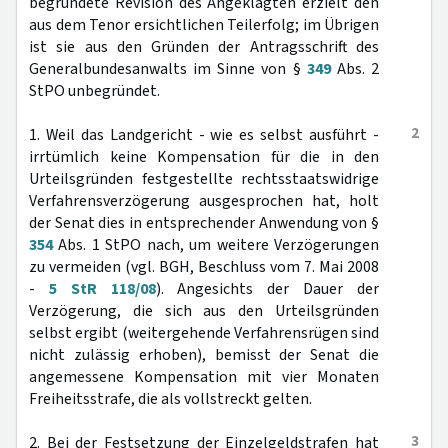
begründete Revision des Angeklagten erzielt den
aus dem Tenor ersichtlichen Teilerfolg; im Übrigen
ist sie aus den Gründen der Antragsschrift des
Generalbundesanwalts im Sinne von §
349
Abs. 2
StPO unbegründet.
2
1. Weil das Landgericht - wie es selbst ausführt -
irrtümlich keine Kompensation für die in den
Urteilsgründen festgestellte rechtsstaatswidrige
Verfahrensverzögerung ausgesprochen hat, holt
der Senat dies in entsprechender Anwendung von §
354
Abs. 1 StPO nach, um weitere Verzögerungen
zu vermeiden (vgl. BGH, Beschluss vom 7. Mai 2008
-
5 StR 118/08
). Angesichts der Dauer der
Verzögerung, die sich aus den Urteilsgründen
selbst ergibt (weitergehende Verfahrensrügen sind
nicht zulässig erhoben), bemisst der Senat die
angemessene Kompensation mit vier Monaten
Freiheitsstrafe, die als vollstreckt gelten.
3
2. Bei der Festsetzung der Einzelgeldstrafen hat