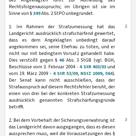
des Angeklagten führt zur Aufhebung des
Rechtsfolgenausspruchs; im Übrigen ist sie im
Sinne von §
349
Abs. 2 StPO unbegründet.
2
1. Im Rahmen der Strafzumessung hat das
Landgericht ausdrücklich strafschärfend gewertet,
dass es dem Angeklagten unbedingt darauf
angekommen sei, seine Ehefrau zu töten, und er
nicht nur mit bedingtem Vorsatz gehandelt habe.
Dies verstößt gegen §
46
Abs. 3 StGB (vgl. BGH,
Beschlüsse vom 3. Februar 2004 -
4 StR 403/03
und
vom 19. März 2009 -
4 StR 53/09
,
NStZ 2009, 564
).
Der Senat kann nicht ausschließen, dass der
Strafausspruch auf diesem Rechtsfehler beruht, der
einen von drei bei der konkreten Strafzumessung
ausdrücklich genannten Strafschärfungsgründe
betrifft.
3
2. Bei dem Vorbehalt der Sicherungsverwahrung ist
das Landgericht davon ausgegangen, dass es diesen
aussprechen muss, weil die Voraussetzungen des §