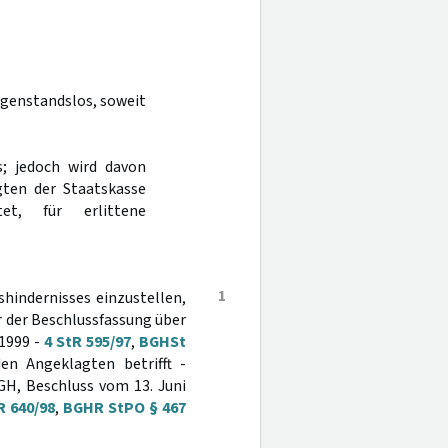
egenstandslos, soweit
s; jedoch wird davon
ten der Staatskasse
et, für erlittene
1
hindernisses einzustellen,
r der Beschlussfassung über
 1999 -
4 StR 595/97
,
BGHSt
en Angeklagten betrifft -
GH, Beschluss vom 13. Juni
R 640/98
,
BGHR StPO § 467