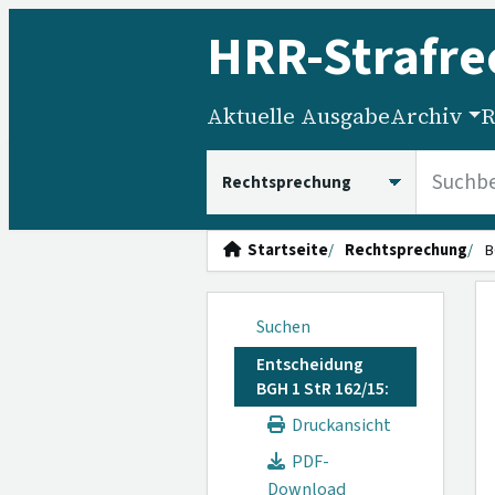
HRR
-Strafre
Aktuelle Ausgabe
Archiv
R
HRRS durchsuchen
Startseite
Rechtsprechung
B
Suchen
Entscheidung
BGH 1 StR 162/15:
Druckansicht
PDF-
Download