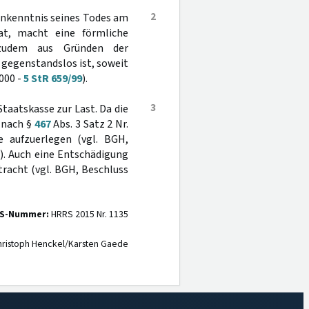
2
Unkenntnis seines Todes am
t, macht eine förmliche
t zudem aus Gründen der
 gegenstandslos ist, soweit
000 -
5 StR 659/99
).
3
Staatskasse zur Last. Da die
d nach §
467
Abs. 3 Satz 2 Nr.
 aufzuerlegen (vgl. BGH,
6). Auch eine Entschädigung
racht (vgl. BGH, Beschluss
S-Nummer:
HRRS 2015 Nr. 1135
ristoph Henckel/Karsten Gaede