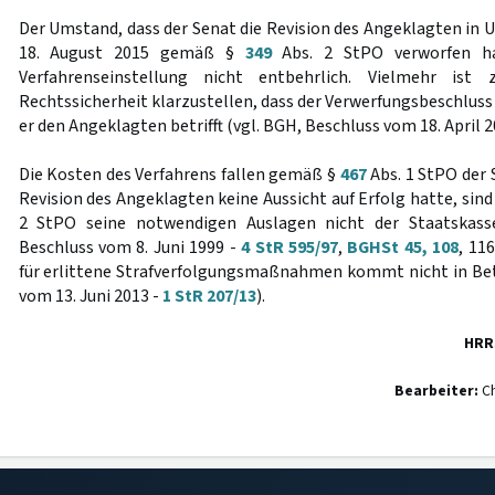
Der Umstand, dass der Senat die Revision des Angeklagten in 
18. August 2015 gemäß §
349
Abs. 2 StPO verworfen ha
Verfahrenseinstellung nicht entbehrlich. Vielmehr is
Rechtssicherheit klarzustellen, dass der Verwerfungsbeschluss
er den Angeklagten betrifft (vgl. BGH, Beschluss vom 18. April 2
Die Kosten des Verfahrens fallen gemäß §
467
Abs. 1 StPO der 
Revision des Angeklagten keine Aussicht auf Erfolg hatte, sin
2 StPO seine notwendigen Auslagen nicht der Staatskasse
Beschluss vom 8. Juni 1999 -
4 StR 595/97
,
BGHSt 45, 108
, 11
für erlittene Strafverfolgungsmaßnahmen kommt nicht in Bet
vom 13. Juni 2013 -
1 StR 207/13
).
HRR
Bearbeiter:
Ch