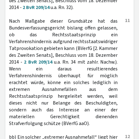
des Zweiten Senats], Beschluss vom 18. Dezember
2014 -
2 BvR 209/14
u.a. Rn. 32).
11
Nach Maßgabe dieser Grundsätze hat das
Bundesverfassungsgericht bislang offen gelassen,
ob das Rechtsstaatsprinzip ein
Verfahrenshindernis aufgrund rechtsstaatswidriger
Tatprovokation gebieten kann (BVerfG [2. Kammer
des Zweiten Senats], Beschluss vom 18. Dezember
2014 -
2 BvR 209/14
u.a. Rn. 34 mit zahlr. Nachw.).
Wenn ein daraus resultierendes
Verfahrenshindernis überhaupt für möglich
erachtet würde, könne ein solches lediglich in
extremen Ausnahmefällen aus dem
Rechtsstaatsprinzip hergeleitet werden, weil
dieses nicht nur Belange des Beschuldigten,
sondern auch das Interesse an einer der
materiellen Gerechtigkeit dienenden
Strafverfolgung schütze (BVerfG aaO).
12
bb) Ein solcher „extremer Ausnahmefall“ liegt hier