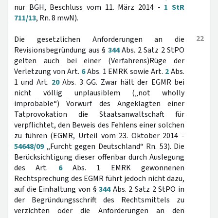
nur BGH, Beschluss vom 11. März 2014 -
1 StR
711/13
, Rn. 8 mwN).
22
Die gesetzlichen Anforderungen an die
Revisionsbegründung aus §
344
Abs. 2 Satz 2 StPO
gelten auch bei einer (Verfahrens)Rüge der
Verletzung von Art.
6
Abs. 1 EMRK sowie Art.
2
Abs.
1 und Art.
20
Abs. 3 GG. Zwar hält der EGMR bei
nicht völlig unplausiblem („not wholly
improbable“) Vorwurf des Angeklagten einer
Tatprovokation die Staatsanwaltschaft für
verpflichtet, den Beweis des Fehlens einer solchen
zu führen (EGMR, Urteil vom 23. Oktober 2014 -
54648/09
„Furcht gegen Deutschland“ Rn. 53). Die
Berücksichtigung dieser offenbar durch Auslegung
des Art.
6
Abs. 1 EMRK gewonnenen
Rechtsprechung des EGMR führt jedoch nicht dazu,
auf die Einhaltung von §
344
Abs. 2 Satz 2 StPO in
der Begründungsschrift des Rechtsmittels zu
verzichten oder die Anforderungen an den