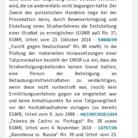
wird, die sie anderenfalls nicht begangen hätte. Der
Zweck des polizeilichen Handelns liege bei der
Provokation darin, durch Beweiserbringung und
Einleitung eines Strafverfahrens die Feststellung
einer Straftat zu ermöglichen (EGMR aaO Rn. 37;
EGMR, Urteil vom 23. Oktober 2014 -
54648/09
„Furcht gegen Deutschland“ Rn. 48 mwN). In die
Prüfung der materiellen Voraussetzungen einer
Tatprovokation bezieht der EMGR u.a. ein, dass die
Strafverfolgungsbehörden keinen Grund hatten,
eine Person der Beteiligung an
Betäubungsmittelstraftaten zu verdächtigen,
wenn diese nicht vorbestraft war, (noch) kein
Ermittlungsverfahren gegen sie eingeleitet war
und keine Anhaltspunkte für eine Tatgeneigtheit
vor der Kontaktaufnahme vorlagen (so bereits
EGMR, Urteil vom 9. Juni 1998 -
44/1997/828/1034
„Teixeira de Castro vs. Portugal“ Rn. 38 sowie
EGMR, Urteil vom 4. November 2010 -
18757/06
„Bannikova vs. Russia“ Rn. 39 und Urteil vom 23.