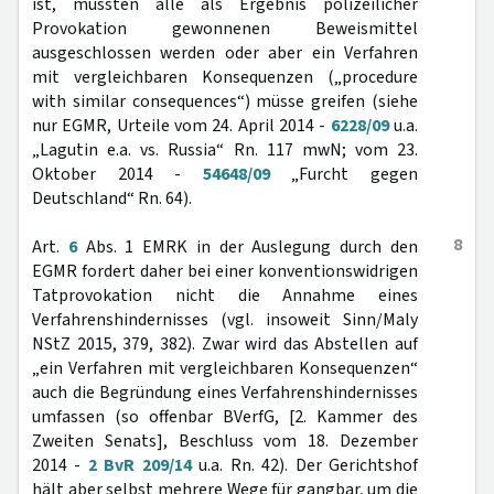
ist, müssten alle als Ergebnis polizeilicher
Provokation gewonnenen Beweismittel
ausgeschlossen werden oder aber ein Verfahren
mit vergleichbaren Konsequenzen („procedure
with similar consequences“) müsse greifen (siehe
nur EGMR, Urteile vom 24. April 2014 -
6228/09
u.a.
„Lagutin e.a. vs. Russia“ Rn. 117 mwN; vom 23.
Oktober 2014 -
54648/09
„Furcht gegen
Deutschland“ Rn. 64).
8
Art.
6
Abs. 1 EMRK in der Auslegung durch den
EGMR fordert daher bei einer konventionswidrigen
Tatprovokation nicht die Annahme eines
Verfahrenshindernisses (vgl. insoweit Sinn/Maly
NStZ 2015, 379, 382). Zwar wird das Abstellen auf
„ein Verfahren mit vergleichbaren Konsequenzen“
auch die Begründung eines Verfahrenshindernisses
umfassen (so offenbar BVerfG, [2. Kammer des
Zweiten Senats], Beschluss vom 18. Dezember
2014 -
2 BvR 209/14
u.a. Rn. 42). Der Gerichtshof
hält aber selbst mehrere Wege für gangbar, um die