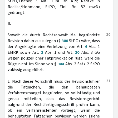
StPO/Fischer, 7. Aufl., Einl. Rn. 415; Radtke in
Radtke/Hohmann, StPO, Einl. Rn. 52 mwN)
gedrängt.
II.
20
Soweit die durch Rechtsanwalt Ma. begründete
Revision dahin auszulegen (§
300
StPO) wäre, dass
der Angeklagte eine Verletzung von Art.
6
Abs. 1
EMRK sowie Art.
2
Abs. 1 und Art.
20
Abs. 3 GG
wegen polizeilicher Tatprovokation rügt, wäre die
Rüge nicht im Sinne von §
344
Abs. 2 Satz 2 StPO
zulässig ausgeführt.
21
1. Nach dieser Vorschrift muss der Revisionsführer
die Tatsachen, die den behaupteten
Verfahrensmangel begründen, so vollständig und
genau mitteilen, dass das Revisionsgericht
aufgrund der Rechtfertigungsschrift prüfen kann,
ob ein Verfahrensfehler vorliegt, wenn die
behaupteten Tatsachen bewiesen werden (siehe