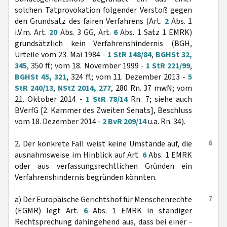
solchen Tatprovokation folgender Verstoß gegen
den Grundsatz des fairen Verfahrens (Art.
2
Abs. 1
i.V.m. Art.
20
Abs. 3 GG, Art.
6
Abs. 1 Satz 1 EMRK)
grundsätzlich kein Verfahrenshindernis (BGH,
Urteile vom 23. Mai 1984 -
1 StR 148/84
,
BGHSt 32,
345
, 350 ff.; vom 18. November 1999 -
1 StR 221/99
,
BGHSt 45, 321
, 324 ff.; vom 11. Dezember 2013 -
5
StR 240/13
,
NStZ 2014, 277
, 280 Rn. 37 mwN; vom
21. Oktober 2014 -
1 StR 78/14
Rn. 7; siehe auch
BVerfG [2. Kammer des Zweiten Senats], Beschluss
vom 18. Dezember 2014 -
2 BvR 209/14
u.a. Rn. 34).
6
2. Der konkrete Fall weist keine Umstände auf, die
ausnahmsweise im Hinblick auf Art.
6
Abs. 1 EMRK
oder aus verfassungsrechtlichen Gründen ein
Verfahrenshindernis begründen könnten.
7
a) Der Europäische Gerichtshof für Menschenrechte
(EGMR) legt Art.
6
Abs. 1 EMRK in ständiger
Rechtsprechung dahingehend aus, dass bei einer -