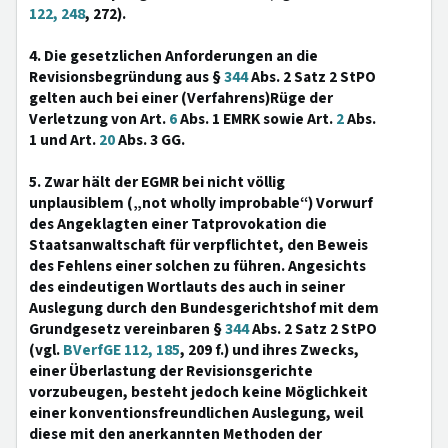
122, 248
, 272).
4. Die gesetzlichen Anforderungen an die
Revisionsbegründung aus §
344
Abs. 2 Satz 2 StPO
gelten auch bei einer (Verfahrens)Rüge der
Verletzung von Art.
6
Abs. 1 EMRK sowie Art.
2
Abs.
1 und Art.
20
Abs. 3 GG.
5. Zwar hält der EGMR bei nicht völlig
unplausiblem („not wholly improbable“) Vorwurf
des Angeklagten einer Tatprovokation die
Staatsanwaltschaft für verpflichtet, den Beweis
des Fehlens einer solchen zu führen. Angesichts
des eindeutigen Wortlauts des auch in seiner
Auslegung durch den Bundesgerichtshof mit dem
Grundgesetz vereinbaren §
344
Abs. 2 Satz 2 StPO
(vgl.
BVerfGE 112, 185
, 209 f.) und ihres Zwecks,
einer Überlastung der Revisionsgerichte
vorzubeugen, besteht jedoch keine Möglichkeit
einer konventionsfreundlichen Auslegung, weil
diese mit den anerkannten Methoden der