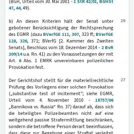
(BGH, Urteil vom 30. Mai 2001 -
1 StR 42/01
,
BGHSt
47, 44
, 49).
26
b) An diesen Kriterien hält der Senat unter
gebotener Berücksichtigung der Rechtsprechung
des EGMR (dazu
BVerfGE 111, 307
, 323 ff.;
BVerfGE
128, 326
, 371; BVerfG [2. Kammer des Zweiten
Senats], Beschluss vom 18. Dezember 2014 -
2 BvR
209/14
u.a. Rn. 41) zu den Voraussetzungen der mit
Art.
6
Abs. 1 EMRK unvereinbaren polizeilichen
Provokation fest.
27
Der Gerichtshof stellt für die materiellrechtliche
Prüfung des Vorliegens einer solchen Provokation
(„substantive test of incitement"; siehe EGMR,
Urteil vom 4. November 2010 -
18757/06
„Bannikova vs. Russia“ Rn. 37) darauf ab, dass sich
die beteiligten Polizeibeamten nicht auf eine
weitgehend passive Strafermittlung beschränken,
sondern die betroffene Person derart beeinflussen,
dass diese zur Begehung einer Straftat verleitet