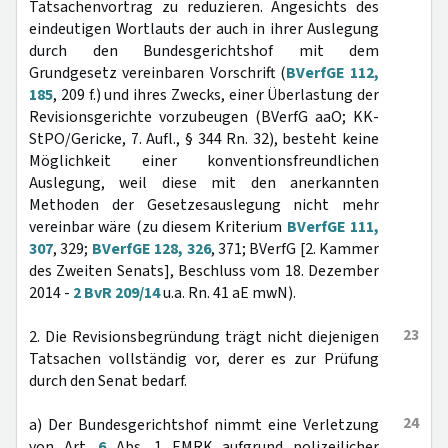
Tatsachenvortrag zu reduzieren. Angesichts des
eindeutigen Wortlauts der auch in ihrer Auslegung
durch den Bundesgerichtshof mit dem
Grundgesetz vereinbaren Vorschrift (
BVerfGE 112,
185
, 209 f.) und ihres Zwecks, einer Überlastung der
Revisionsgerichte vorzubeugen (BVerfG aaO; KK-
StPO/Gericke, 7. Aufl., § 344 Rn. 32), besteht keine
Möglichkeit einer konventionsfreundlichen
Auslegung, weil diese mit den anerkannten
Methoden der Gesetzesauslegung nicht mehr
vereinbar wäre (zu diesem Kriterium
BVerfGE 111,
307
, 329;
BVerfGE 128, 326
, 371; BVerfG [2. Kammer
des Zweiten Senats], Beschluss vom 18. Dezember
2014 -
2 BvR 209/14
u.a. Rn. 41 aE mwN).
23
2. Die Revisionsbegründung trägt nicht diejenigen
Tatsachen vollständig vor, derer es zur Prüfung
durch den Senat bedarf.
24
a) Der Bundesgerichtshof nimmt eine Verletzung
von Art.
6
Abs. 1 EMRK aufgrund polizeilicher