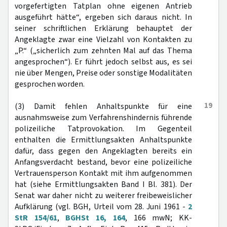
vorgefertigten Tatplan ohne eigenen Antrieb
ausgeführt hätte“, ergeben sich daraus nicht. In
seiner schriftlichen Erklärung behauptet der
Angeklagte zwar eine Vielzahl von Kontakten zu
„P.“ („sicherlich zum zehnten Mal auf das Thema
angesprochen“). Er führt jedoch selbst aus, es sei
nie über Mengen, Preise oder sonstige Modalitäten
gesprochen worden.
19
(3) Damit fehlen Anhaltspunkte für eine
ausnahmsweise zum Verfahrenshindernis führende
polizeiliche Tatprovokation. Im Gegenteil
enthalten die Ermittlungsakten Anhaltspunkte
dafür, dass gegen den Angeklagten bereits ein
Anfangsverdacht bestand, bevor eine polizeiliche
Vertrauensperson Kontakt mit ihm aufgenommen
hat (siehe Ermittlungsakten Band I Bl. 381). Der
Senat war daher nicht zu weiterer freibeweislicher
Aufklärung (vgl. BGH, Urteil vom 28. Juni 1961 -
2
StR 154/61
,
BGHSt 16, 164
, 166 mwN; KK-