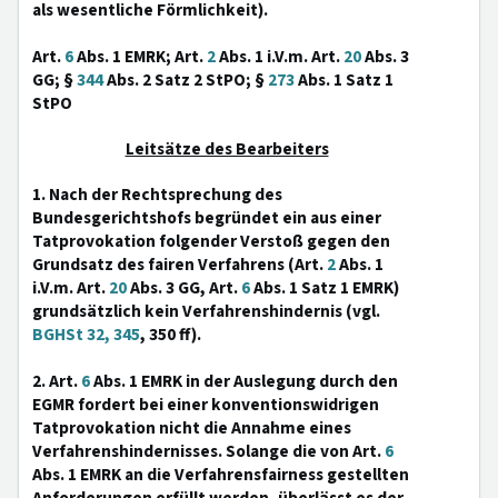
als wesentliche Förmlichkeit).
Art.
6
Abs. 1 EMRK; Art.
2
Abs. 1 i.V.m. Art.
20
Abs. 3
GG; §
344
Abs. 2 Satz 2 StPO; §
273
Abs. 1 Satz 1
StPO
Leitsätze des Bearbeiters
1. Nach der Rechtsprechung des
Bundesgerichtshofs begründet ein aus einer
Tatprovokation folgender Verstoß gegen den
Grundsatz des fairen Verfahrens (Art.
2
Abs. 1
i.V.m. Art.
20
Abs. 3 GG, Art.
6
Abs. 1 Satz 1 EMRK)
grundsätzlich kein Verfahrenshindernis (vgl.
BGHSt 32, 345
, 350 ff).
2. Art.
6
Abs. 1 EMRK in der Auslegung durch den
EGMR fordert bei einer konventionswidrigen
Tatprovokation nicht die Annahme eines
Verfahrenshindernisses. Solange die von Art.
6
Abs. 1 EMRK an die Verfahrensfairness gestellten