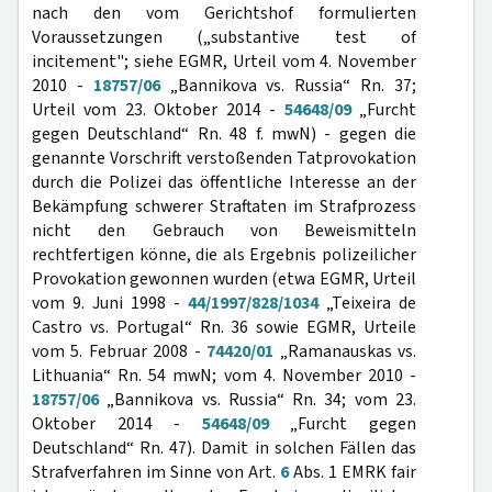
nach den vom Gerichtshof formulierten
Voraussetzungen („substantive test of
incitement"; siehe EGMR, Urteil vom 4. November
2010 -
18757/06
„Bannikova vs. Russia“ Rn. 37;
Urteil vom 23. Oktober 2014 -
54648/09
„Furcht
gegen Deutschland“ Rn. 48 f. mwN) - gegen die
genannte Vorschrift verstoßenden Tatprovokation
durch die Polizei das öffentliche Interesse an der
Bekämpfung schwerer Straftaten im Strafprozess
nicht den Gebrauch von Beweismitteln
rechtfertigen könne, die als Ergebnis polizeilicher
Provokation gewonnen wurden (etwa EGMR, Urteil
vom 9. Juni 1998 -
44/1997/828/1034
„Teixeira de
Castro vs. Portugal“ Rn. 36 sowie EGMR, Urteile
vom 5. Februar 2008 -
74420/01
„Ramanauskas vs.
Lithuania“ Rn. 54 mwN; vom 4. November 2010 -
18757/06
„Bannikova vs. Russia“ Rn. 34; vom 23.
Oktober 2014 -
54648/09
„Furcht gegen
Deutschland“ Rn. 47). Damit in solchen Fällen das
Strafverfahren im Sinne von Art.
6
Abs. 1 EMRK fair