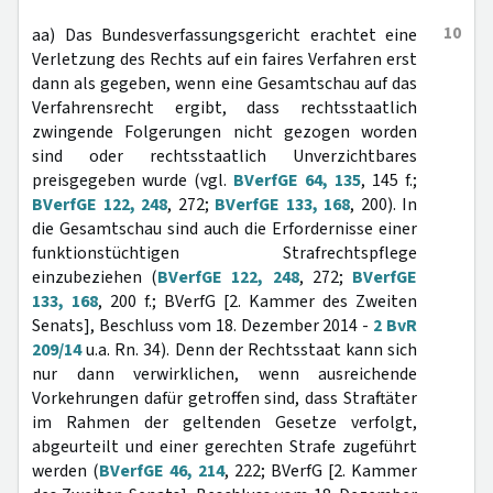
10
aa) Das Bundesverfassungsgericht erachtet eine
Verletzung des Rechts auf ein faires Verfahren erst
dann als gegeben, wenn eine Gesamtschau auf das
Verfahrensrecht ergibt, dass rechtsstaatlich
zwingende Folgerungen nicht gezogen worden
sind oder rechtsstaatlich Unverzichtbares
preisgegeben wurde (vgl.
BVerfGE 64, 135
, 145 f.;
BVerfGE 122, 248
, 272;
BVerfGE 133, 168
, 200). In
die Gesamtschau sind auch die Erfordernisse einer
funktionstüchtigen Strafrechtspflege
einzubeziehen (
BVerfGE 122, 248
, 272;
BVerfGE
133, 168
, 200 f.; BVerfG [2. Kammer des Zweiten
Senats], Beschluss vom 18. Dezember 2014 -
2 BvR
209/14
u.a. Rn. 34). Denn der Rechtsstaat kann sich
nur dann verwirklichen, wenn ausreichende
Vorkehrungen dafür getroffen sind, dass Straftäter
im Rahmen der geltenden Gesetze verfolgt,
abgeurteilt und einer gerechten Strafe zugeführt
werden (
BVerfGE 46, 214
, 222; BVerfG [2. Kammer