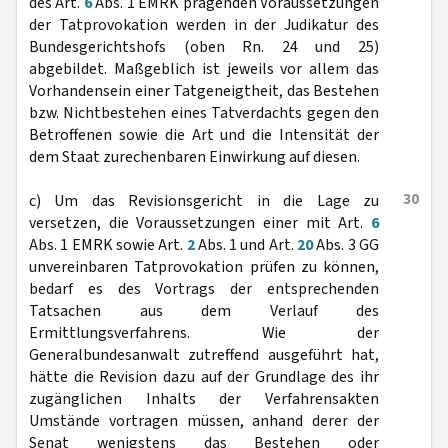
des Art.
6
Abs. 1 EMRK prägenden Voraussetzungen
der Tatprovokation werden in der Judikatur des
Bundesgerichtshofs (oben Rn. 24 und 25)
abgebildet. Maßgeblich ist jeweils vor allem das
Vorhandensein einer Tatgeneigtheit, das Bestehen
bzw. Nichtbestehen eines Tatverdachts gegen den
Betroffenen sowie die Art und die Intensität der
dem Staat zurechenbaren Einwirkung auf diesen.
30
c) Um das Revisionsgericht in die Lage zu
versetzen, die Voraussetzungen einer mit Art.
6
Abs. 1 EMRK sowie Art.
2
Abs. 1 und Art.
20
Abs. 3 GG
unvereinbaren Tatprovokation prüfen zu können,
bedarf es des Vortrags der entsprechenden
Tatsachen aus dem Verlauf des
Ermittlungsverfahrens. Wie der
Generalbundesanwalt zutreffend ausgeführt hat,
hätte die Revision dazu auf der Grundlage des ihr
zugänglichen Inhalts der Verfahrensakten
Umstände vortragen müssen, anhand derer der
Senat wenigstens das Bestehen oder