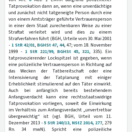
Tatprovokation dann an, wenn eine unverdächtige
und zunächst nicht tatgeneigte Person durch eine
von einem Amtsträger geführte Vertrauensperson
in einer dem Staat zurechenbaren Weise zu einer
Straftat verleitet wird und dies zu einem
Strafverfahren führt (BGH, Urteile vom 30. Mai 2001
-
1 StR 42/01
,
BGHSt 47, 44
, 47; vom 18. November
1999 -
1 StR 221/99
,
BGHSt 45, 321
, 335). Ein
tatprovozierender Lockspitzel ist gegeben, wenn
eine polizeiliche Vertrauensperson in Richtung auf
das Wecken der Tatbereitschaft oder eine
Intensivierung der Tatplanung mit einiger
Erheblichkeit stimulierend auf den Täter einwirkt.
Auch bei anfänglich bereits bestehendem
Anfangsverdacht kann eine rechtsstaatswidrige
Tatprovokation vorliegen, soweit die Einwirkung
im Verhältnis zum Anfangsverdacht „unvertretbar
übergewichtig“ ist (vgl. BGH, Urteil vom 11.
Dezember 2013 -
5 StR 240/13
,
NStZ 2014, 277
, 279
Rn. 34 mwN). Spricht eine polizeiliche