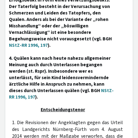
Erfolgsdelikt in Form eines Verletzungsdelikts.
Der Taterfolg besteht in der Verursachung von
Schmerzen und Leiden des Tatopfers, den
Qualen. Anders als bei der Variante der „rohen
Misshandlung“ oder der „böswilligen
Vernachlässigung“ ist eine besondere
Begehungsweise nicht vorausgesetzt (vgl. BGH
NStZ-RR 1996, 197
).
4. Quälen kann nach heute nahezu allgemeiner
Meinung auch durch Unterlassen begangen
werden (st. Rspr). Insbesondere wer es
unterlässt, für sein Kind leidensvermindernde
ärztliche Hilfe in Anspruch zu nehmen, kann
dieses durch Unterlassen quälen (vgl. BGH
NStZ-
RR 1996, 197
).
Entscheidungstenor
1. Die Revisionen der Angeklagten gegen das Urteil
des Landgerichts Nürnberg-Fürth vom 4. August
2014 werden mit der Maßgabe verworfen, dass die