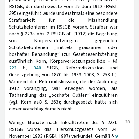
RStGB, der durch Gesetz vom 19. Juni 1912 (RGBl.
395) eingeführt wurde und erstmals eine besondere
Strafbarkeit für die Misshandlung
Schutzbefohlener im RStGB vorsah. Strafbar war
nach § 223a Abs. 2 RStGB aF (1912) die Begehung
von Körperverletzungen gegenüber
Schutzbefohlenen „mittels grausamer oder
boshafter Behandlung“ (zur Gesetzesentstehung
ausführlich Korn, Körperverletzungsdelikte - §§
223
ff.,
340
StGB, Reformdiskussion und
Gesetzgebung von 1870 bis 1933, 2003, S. 253 ff.).
Während der Reformdiskussion, die der Änderung
1912 voranging, war erwogen worden, als
Tathandlung das „boshafte Quälen“ einzuführen
(vgl. Korn aaO S. 263); durchgesetzt hatte sich
dieser Vorschlag damals nicht.
33
Wenige Monate nach Inkrafttreten des § 223b
RStGB wurde das Tierschutzgesetz vom 24.
November 1933 (RGBl. I 987) verkündet. Gemäß §
9