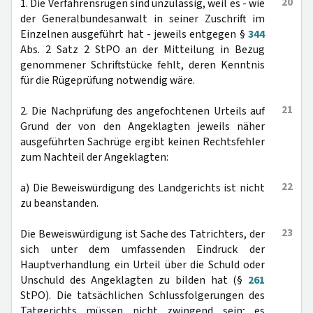
20
1. Die Verfahrensrügen sind unzulässig, weil es - wie
der Generalbundesanwalt in seiner Zuschrift im
Einzelnen ausgeführt hat - jeweils entgegen §
344
Abs. 2 Satz 2 StPO an der Mitteilung in Bezug
genommener Schriftstücke fehlt, deren Kenntnis
für die Rügeprüfung notwendig wäre.
21
2. Die Nachprüfung des angefochtenen Urteils auf
Grund der von den Angeklagten jeweils näher
ausgeführten Sachrüge ergibt keinen Rechtsfehler
zum Nachteil der Angeklagten:
22
a) Die Beweiswürdigung des Landgerichts ist nicht
zu beanstanden.
23
Die Beweiswürdigung ist Sache des Tatrichters, der
sich unter dem umfassenden Eindruck der
Hauptverhandlung ein Urteil über die Schuld oder
Unschuld des Angeklagten zu bilden hat (§
261
StPO). Die tatsächlichen Schlussfolgerungen des
Tatgerichts müssen nicht zwingend sein; es