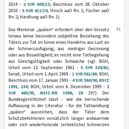
2014 -
2 StR 608/13
; Beschluss vom 28. Oktober
2010 -
5 StR 411/10
; Hirsch aaO Rn. 1; Fischer aaO
Rn. 2; Hardtung aaO Rn. 1).
31
Das Merkmal „quälen“ erfordert über den Vorsatz
hinaus keine besondere subjektive Beziehung des
Täters zur Tat im Sinne eines Handelns aus Lust an
der Schmerzzufügung, aus niedriger Gesinnung
oder aus Böswilligkeit; es reicht eine Tatbegehung
aus Gleichgültigkeit oder Schwäche (vgl. BGH,
Urteil vom 12. September 1961 -
5 StR 329/61
;
Senat, Urteil vom 1. April 1969 -
1 StR 561/68
; BGH,
Beschluss vom 17. Januar 1991 -
4 StR 560/90
,
NStZ
1991, 234
; BGH, Urteil vom 6. Dezember 1995 -
2
StR 465/95
,
NStZ-RR 1996, 29
197). Der
Bundesgerichtshof lässt - wie die herrschende
Auffassung in der Literatur - für die Tathandlung
„quälen“ ausreichen, dass der Täter dem
Schutzbefohlenen vorsätzlich länger andauernde
oder sich wiederholende (erhebliche) Schmerzen