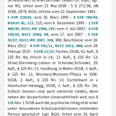
(erheblicher) Schmerzen oder Leiden (st. Rspr.; vgl.
nur RG, Urteil vom 23. Mai 1938 - 5 D 271/38, JW
1938, 1879; BGH, Urteile vom 12. September 1961 -
5 StR 329/61
; vom 30. März 1995 -
4 StR 768/94
,
BGHSt 41, 113
, 115; vom 6. Dezember 1995 -
2 StR
465/95
,
NStZ-RR 1996, 197
; vom 3. Juli 2003 -
4 StR
190/03
,
NStZ 2004, 94
; vom 17. Juli 2007 -
5 StR
92/07
,
NStZ-RR 2007, 304
, 306; Beschlüsse vom 20.
März 2012 -
4 StR 561/11
,
NStZ 2013, 466
; vom 24.
Februar 2015 -
4 StR 11/15
; Fischer, StGB, 62. Aufl., §
225 Rn. 8a; Hirsch in LK, 11. Aufl., § 225 Rn. 12;
Stree/Sternberg-Lieben in Schönke/Schröder, 29.
Aufl., § 225 Rn. 11; Hardtung in MüKo-StGB, 2. Aufl.,
§ 225 Rn. 11; Momsen/Momsen-Pflanz in SSW-
StGB, 2. Aufl., § 225 Rn. 13; Eschelbach in v.
Heintschel-Heinegg, StGB, 2. Aufl., § 225 Rn. 16).
Erfasst hiervon sind auch seelische Leiden, denn
neben der körperlichen Unversehrtheit wird von §
225
Abs. 1 StGB auch die psychische Integrität einer
unter besonderen Schutzverhältnissen stehenden
Person geschützt (vgl. BGH, Urteil vom 16. April