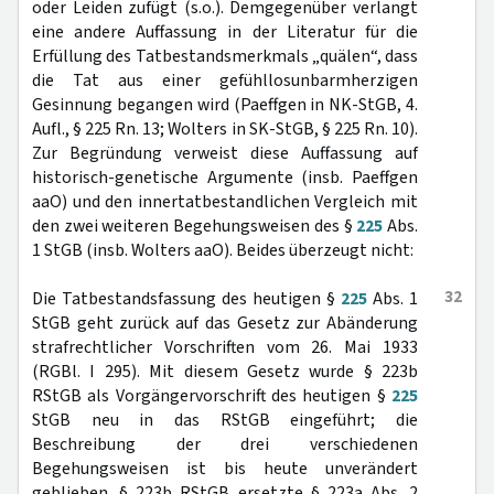
oder Leiden zufügt (s.o.). Demgegenüber verlangt
eine andere Auffassung in der Literatur für die
Erfüllung des Tatbestandsmerkmals „quälen“, dass
die Tat aus einer gefühllosunbarmherzigen
Gesinnung begangen wird (Paeffgen in NK-StGB, 4.
Aufl., § 225 Rn. 13; Wolters in SK-StGB, § 225 Rn. 10).
Zur Begründung verweist diese Auffassung auf
historisch-genetische Argumente (insb. Paeffgen
aaO) und den innertatbestandlichen Vergleich mit
den zwei weiteren Begehungsweisen des §
225
Abs.
1 StGB (insb. Wolters aaO). Beides überzeugt nicht:
32
Die Tatbestandsfassung des heutigen §
225
Abs. 1
StGB geht zurück auf das Gesetz zur Abänderung
strafrechtlicher Vorschriften vom 26. Mai 1933
(RGBl. I 295). Mit diesem Gesetz wurde § 223b
RStGB als Vorgängervorschrift des heutigen §
225
StGB neu in das RStGB eingeführt; die
Beschreibung der drei verschiedenen
Begehungsweisen ist bis heute unverändert
geblieben. § 223b RStGB ersetzte § 223a Abs. 2