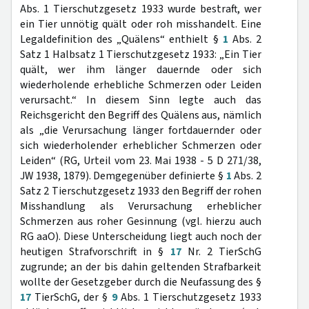
Abs. 1 Tierschutzgesetz 1933 wurde bestraft, wer
ein Tier unnötig quält oder roh misshandelt. Eine
Legaldefinition des „Quälens“ enthielt §
1
Abs. 2
Satz 1 Halbsatz 1 Tierschutzgesetz 1933: „Ein Tier
quält, wer ihm länger dauernde oder sich
wiederholende erhebliche Schmerzen oder Leiden
verursacht.“ In diesem Sinn legte auch das
Reichsgericht den Begriff des Quälens aus, nämlich
als „die Verursachung länger fortdauernder oder
sich wiederholender erheblicher Schmerzen oder
Leiden“ (RG, Urteil vom 23. Mai 1938 - 5 D 271/38,
JW 1938, 1879). Demgegenüber definierte §
1
Abs. 2
Satz 2 Tierschutzgesetz 1933 den Begriff der rohen
Misshandlung als Verursachung erheblicher
Schmerzen aus roher Gesinnung (vgl. hierzu auch
RG aaO). Diese Unterscheidung liegt auch noch der
heutigen Strafvorschrift in §
17
Nr. 2 TierSchG
zugrunde; an der bis dahin geltenden Strafbarkeit
wollte der Gesetzgeber durch die Neufassung des §
17
TierSchG, der §
9
Abs. 1 Tierschutzgesetz 1933