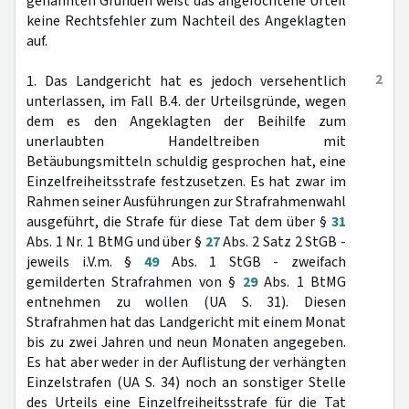
genannten Gründen weist das angefochtene Urteil
keine Rechtsfehler zum Nachteil des Angeklagten
auf.
2
1. Das Landgericht hat es jedoch versehentlich
unterlassen, im Fall B.4. der Urteilsgründe, wegen
dem es den Angeklagten der Beihilfe zum
unerlaubten Handeltreiben mit
Betäubungsmitteln schuldig gesprochen hat, eine
Einzelfreiheitsstrafe festzusetzen. Es hat zwar im
Rahmen seiner Ausführungen zur Strafrahmenwahl
ausgeführt, die Strafe für diese Tat dem über §
31
Abs. 1 Nr. 1 BtMG und über §
27
Abs. 2 Satz 2 StGB -
jeweils i.V.m. §
49
Abs. 1 StGB - zweifach
gemilderten Strafrahmen von §
29
Abs. 1 BtMG
entnehmen zu wollen (UA S. 31). Diesen
Strafrahmen hat das Landgericht mit einem Monat
bis zu zwei Jahren und neun Monaten angegeben.
Es hat aber weder in der Auflistung der verhängten
Einzelstrafen (UA S. 34) noch an sonstiger Stelle
des Urteils eine Einzelfreiheitsstrafe für die Tat