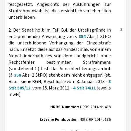
festgesetzt. Angesichts der Ausführungen zur
Strafrahmenwahl ist dies ersichtlich versehentlich
unterblieben.
3
2. Der Senat holt im Fall B.4. der Urteilsgründe in
entsprechender Anwendung von §
354
Abs. 1 StPO
die unterbliebene Verhängung der Einzelstrafe
nach. Er setzt diese auf das Mindestmaß von einem
Monat innerhalb des von dem Landgericht ohne
Rechtsfehler bestimmten Strafrahmens
(vorstehend 1.) fest. Das Verschlechterungsverbot
(§
358
Abs. 2 StPO) steht dem nicht entgegen (st.
Rspr.; siehe BGH, Beschlüsse vom 8. Januar 2013 -
3
StR 505/12
; vom 15. März 2011 -
4 StR 74/11
jeweils
mwN).
HRRS-Nummer:
HRRS 2014 Nr. 418
Externe Fundstellen:
NStZ-RR 2014, 186