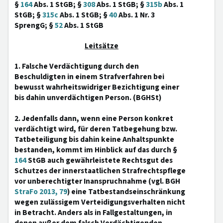
§
164
Abs. 1 StGB; §
308
Abs. 1 StGB; §
315b
Abs. 1
StGB; §
315c
Abs. 1 StGB; §
40
Abs. 1 Nr. 3
SprengG; §
52
Abs. 1 StGB
Leitsätze
1. Falsche Verdächtigung durch den
Beschuldigten in einem Strafverfahren bei
bewusst wahrheitswidriger Bezichtigung einer
bis dahin unverdächtigen Person. (BGHSt)
2. Jedenfalls dann, wenn eine Person konkret
verdächtigt wird, für deren Tatbegehung bzw.
Tatbeteiligung bis dahin keine Anhaltspunkte
bestanden, kommt im Hinblick auf das durch §
164
StGB auch gewährleistete Rechtsgut des
Schutzes der innerstaatlichen Strafrechtspflege
vor unberechtigter Inanspruchnahme (vgl. BGH
StraFo 2013, 79
) eine Tatbestandseinschränkung
wegen zulässigem Verteidigungsverhalten nicht
in Betracht. Anders als in Fallgestaltungen, in