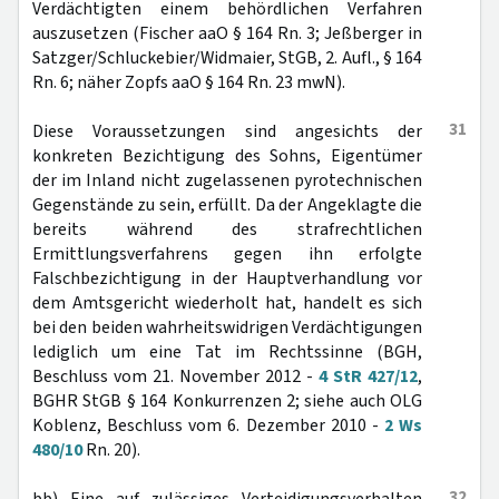
Verdächtigten einem behördlichen Verfahren
auszusetzen (Fischer aaO § 164 Rn. 3; Jeßberger in
Satzger/Schluckebier/Widmaier, StGB, 2. Aufl., § 164
Rn. 6; näher Zopfs aaO § 164 Rn. 23 mwN).
31
Diese Voraussetzungen sind angesichts der
konkreten Bezichtigung des Sohns, Eigentümer
der im Inland nicht zugelassenen pyrotechnischen
Gegenstände zu sein, erfüllt. Da der Angeklagte die
bereits während des strafrechtlichen
Ermittlungsverfahrens gegen ihn erfolgte
Falschbezichtigung in der Hauptverhandlung vor
dem Amtsgericht wiederholt hat, handelt es sich
bei den beiden wahrheitswidrigen Verdächtigungen
lediglich um eine Tat im Rechtssinne (BGH,
Beschluss vom 21. November 2012 -
4 StR 427/12
,
BGHR StGB § 164 Konkurrenzen 2; siehe auch OLG
Koblenz, Beschluss vom 6. Dezember 2010 -
2 Ws
480/10
Rn. 20).
32