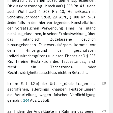
in Betracht zu ziehen ist (zu dem entsprechenden
Diskussionsstand vgl. Krack aaO § 308 Rn. 4 f.; siehe
auch Wolff aaO § 308 Rn. 13; Heine/Bosch in
Schönke/Schröder, StGB, 29. Aufl., § 308 Rn. 5-6).
Jedenfalls in der hier vorliegenden Konstellation
der vorsätzlichen Verwendung eines im Inland
nicht zugelassenen, in seiner Explosivwirkung über
das inländisch Zugelassene deutlich
hinausgehenden Feuerwerkskörpers kommt vor
dem Hintergrund der geschützten
Individualrechtsgüter (zu diesen Fischer aaO § 308
Rn. 1) eine Restriktion des Tatbestandes, erst
recht ein Tatbestands- oder
Rechtswidrigkeitsausschluss nicht in Betracht.
28
b) Im Fall II.2.b) der Urteilsgründe tragen die
getroffenen, allerdings knappen Feststellungen
die Verurteilung wegen falscher Verdächtigung
gemäß §
164
Abs. 1 StGB.
29
aa) Indem der Angeklagte im Rahmen des gegen