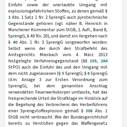
Einfuhr sowie der unerlaubte Umgang mit
explosionsgefährlichen Stoffen, zu denen gemäß §
3
Abs. 1 Satz 1 Nr. 2 SprengG auch pyrotechnische
Gegenstände gehören (vgl. näher B. Heinrich in
Münchener Kommentar zum StGB, 2. Aufl., Band 8,
SprengG, § 40 Rn. 20), und damit ein Vergehen nach
§
40
Abs. 1 Nr. 3 SprengG vorgeworfen worden.
Selbst wenn der durch den Strafbefehl des
Amtsgerichts Miesbach vom 4. März 2013
festgelegte Verfahrensgegenstand (§§
155
,
264
StPO) auch die Einfuhr des und den Umgang mit
dem nicht zugelassenen (§
5
SprengG; §
6
SprengG
i.V.m. Anlage 3 zur Ersten Verordnung zum
SprengG), bei dem genannten Anschlag
verwendeten Feuerwerkskörper umfasste, hat das
freisprechende Urteil die Strafklage im Hinblick auf
die Begehung des Verbrechens des Herbeiführens
einer Sprengstoffexplosion gemäß §
308
Abs. 1
StGB nicht verbraucht. Wie der Bundesgerichtshof
bereits zu Verstößen gegen das Waffengesetz