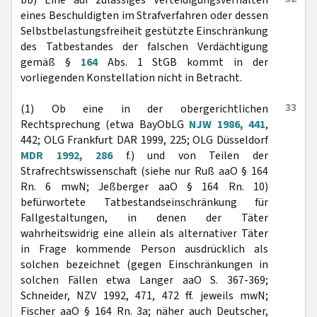
bb) Eine auf zulässiges Verteidigungsverhalten
eines Beschuldigten im Strafverfahren oder dessen
Selbstbelastungsfreiheit gestützte Einschränkung
des Tatbestandes der falschen Verdächtigung
gemäß §
164
Abs. 1 StGB kommt in der
vorliegenden Konstellation nicht in Betracht.
33
(1) Ob eine in der obergerichtlichen
Rechtsprechung (etwa BayObLG
NJW 1986, 441
,
442; OLG Frankfurt DAR 1999, 225; OLG Düsseldorf
MDR 1992, 286
f.) und von Teilen der
Strafrechtswissenschaft (siehe nur Ruß aaO § 164
Rn. 6 mwN; Jeßberger aaO § 164 Rn. 10)
befürwortete Tatbestandseinschränkung für
Fallgestaltungen, in denen der Täter
wahrheitswidrig eine allein als alternativer Täter
in Frage kommende Person ausdrücklich als
solchen bezeichnet (gegen Einschränkungen in
solchen Fällen etwa Langer aaO S. 367-369;
Schneider, NZV 1992, 471, 472 ff. jeweils mwN;
Fischer aaO § 164 Rn. 3a; näher auch Deutscher,