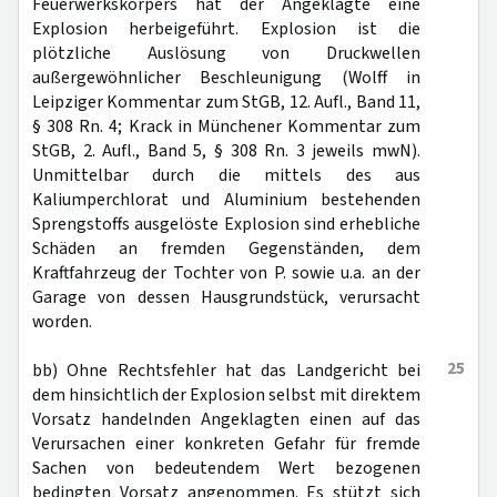
Feuerwerkskörpers hat der Angeklagte eine
Explosion herbeigeführt. Explosion ist die
plötzliche Auslösung von Druckwellen
außergewöhnlicher Beschleunigung (Wolff in
Leipziger Kommentar zum StGB, 12. Aufl., Band 11,
§ 308 Rn. 4; Krack in Münchener Kommentar zum
StGB, 2. Aufl., Band 5, § 308 Rn. 3 jeweils mwN).
Unmittelbar durch die mittels des aus
Kaliumperchlorat und Aluminium bestehenden
Sprengstoffs ausgelöste Explosion sind erhebliche
Schäden an fremden Gegenständen, dem
Kraftfahrzeug der Tochter von P. sowie u.a. an der
Garage von dessen Hausgrundstück, verursacht
worden.
25
bb) Ohne Rechtsfehler hat das Landgericht bei
dem hinsichtlich der Explosion selbst mit direktem
Vorsatz handelnden Angeklagten einen auf das
Verursachen einer konkreten Gefahr für fremde
Sachen von bedeutendem Wert bezogenen
bedingten Vorsatz angenommen. Es stützt sich