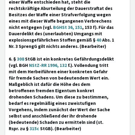
einer Waffe entschieden hat, steht die
rechtskräftige Aburteilung der Dauerstraftat des
Besitzes der Waffe einer Strafverfolgung wegen
eines mit dieser Waffe begangenen Verbrechens
nicht entgegen (vgl.
BGHSt 36, 151
, 153 f). Für das
Dauerdelikt des (unerlaubten) Umgangs mit
explosionsgefährlichen Stoffen gemäß §
40
Abs. 1
Nr. 3 SprengG gilt nichts anderes. (Bearbeiter)
6. §
308
StGB ist ein konkretes Gefährdungsdelikt
(vgl. BGH
NStZ-RR 1996, 132
f.). Vollendung tritt
mit dem Herbeiführen einer konkreten Gefahr
für fremde Sachen von bedeutendem Wert ein.
Maßgeblich ist dafür die Höhe des dem
betroffenen fremden Eigentum konkret
drohenden Schadens. Um diese zu bestimmen,
bedarf es regelmäßig eines zweistufigen
Vorgehens, indem zunächst der Wert der Sache
selbst und anschließend der ihr drohende
(bedeutende) Schaden zu ermitteln sind (st.
Rspr. zu §
315c
StGB). (Bearbeiter)