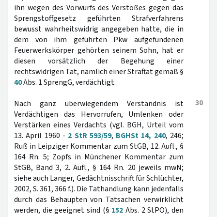
ihn wegen des Vorwurfs des Verstoßes gegen das
Sprengstoffgesetz geführten Strafverfahrens
bewusst wahrheitswidrig angegeben hatte, die in
dem von ihm geführten Pkw aufgefundenen
Feuerwerkskörper gehörten seinem Sohn, hat er
diesen vorsätzlich der Begehung einer
rechtswidrigen Tat, nämlich einer Straftat gemäß §
40
Abs. 1 SprengG, verdächtigt.
30
Nach ganz überwiegendem Verständnis ist
Verdächtigen das Hervorrufen, Umlenken oder
Verstärken eines Verdachts (vgl. BGH, Urteil vom
13. April 1960 -
2 StR 593/59
,
BGHSt 14, 240
, 246;
Ruß in Leipziger Kommentar zum StGB, 12. Aufl., §
164 Rn. 5; Zopfs in Münchener Kommentar zum
StGB, Band 3, 2. Aufl., § 164 Rn. 20 jeweils mwN;
siehe auch Langer, Gedächtnisschrift für Schlüchter,
2002, S. 361, 366 f.). Die Tathandlung kann jedenfalls
durch das Behaupten von Tatsachen verwirklicht
werden, die geeignet sind (§
152
Abs. 2 StPO), den