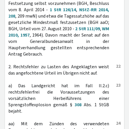
Festsetzung selbst vorzunehmen (BGH, Beschluss
vom 8. April 2014 -
1 StR 126/14
,
NStZ-RR 2014,
208
, 209 mwN) und etwa die Tagessatzhöhe auf das
gesetzliche Mindestmaß festzusetzen (BGH aaO;
BGH, Urteil vom 27. August 2010 -
2 StR 111/09
,
WM
2010, 1957
, 1964). Davon macht der Senat auf den
vom Generalbundesanwalt in der
Hauptverhandlung gestellten entsprechenden
Antrag Gebrauch.
22
2. Rechtsfehler zu Lasten des Angeklagten weist
das angefochtene Urteil im Übrigen nicht auf.
23
a) Das Landgericht hat im Fall II.2.c)
rechtsfehlerfrei die Voraussetzungen des
vorsätzlichen Herbeiführens einer
Sprengstoffexplosion gemäß §
308
Abs. 1 StGB
bejaht.
24
aa) Mit dem Zünden des verwendeten