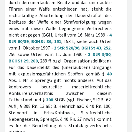
durch den unerlaubten Besitz und das unerlaubte
Führen einer Waffe entschieden hat, steht die
rechtskräftige Aburteilung der Dauerstraftat des
Besitzes der Waffe einer Strafverfolgung wegen
eines mit dieser Waffe begangenen Verbrechens
nicht entgegen (BGH, Urteil vom 16. März 1989 -
4
StR 60/89
,
BGHSt 36, 151
, 153 f.; siehe auch Urteil
vom 1. Oktober 1997 -
2 StR 520/96
,
BGHSt 43, 252
,
256 sowie Urteil vom 11. Juni 1980 -
3 StR 9/80
,
BGHSt 29, 288
, 289 ff. bzgl. Organisationsdelikten).
Für das Dauerdelikt des (unerlaubten) Umgangs
mit explosionsgefährlichen Stoffen gemäß §
40
Abs. 1 Nr. 3 SprengG gilt nichts anderes. Auf das
kontrovers beurteilte materiellrechtliche
Konkurrenzverhältnis zwischen diesem
Tatbestand und §
308
StGB (vgl. Fischer, StGB, 62.
Aufl., § 308 Rn. 13 aE; B. Heinrich aaO § 40 Rn. 106;
Steindorf in Erbs/Kohlhaas, Strafrechtliche
Nebengesetze, SprengG, § 40 Rn. 27 mwN) kommt
es für die Beurteilung des Strafklageverbrauchs