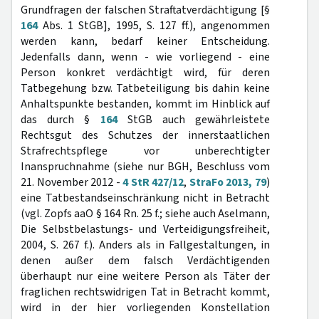
Grundfragen der falschen Straftatverdächtigung [§
164
Abs. 1 StGB], 1995, S. 127 ff.), angenommen
werden kann, bedarf keiner Entscheidung.
Jedenfalls dann, wenn - wie vorliegend - eine
Person konkret verdächtigt wird, für deren
Tatbegehung bzw. Tatbeteiligung bis dahin keine
Anhaltspunkte bestanden, kommt im Hinblick auf
das durch §
164
StGB auch gewährleistete
Rechtsgut des Schutzes der innerstaatlichen
Strafrechtspflege vor unberechtigter
Inanspruchnahme (siehe nur BGH, Beschluss vom
21. November 2012 -
4 StR 427/12
,
StraFo 2013, 79
)
eine Tatbestandseinschränkung nicht in Betracht
(vgl. Zopfs aaO § 164 Rn. 25 f.; siehe auch Aselmann,
Die Selbstbelastungs- und Verteidigungsfreiheit,
2004, S. 267 f.). Anders als in Fallgestaltungen, in
denen außer dem falsch Verdächtigenden
überhaupt nur eine weitere Person als Täter der
fraglichen rechtswidrigen Tat in Betracht kommt,
wird in der hier vorliegenden Konstellation