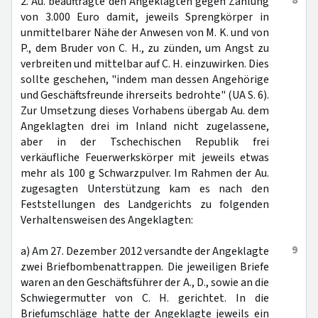
8
2. Au. beauftragte den Angeklagten gegen Zahlung
von 3.000 Euro damit, jeweils Sprengkörper in
unmittelbarer Nähe der Anwesen von M. K. und von
P., dem Bruder von C. H., zu zünden, um Angst zu
verbreiten und mittelbar auf C. H. einzuwirken. Dies
sollte geschehen, "indem man dessen Angehörige
und Geschäftsfreunde ihrerseits bedrohte" (UA S. 6).
Zur Umsetzung dieses Vorhabens übergab Au. dem
Angeklagten drei im Inland nicht zugelassene,
aber in der Tschechischen Republik frei
verkäufliche Feuerwerkskörper mit jeweils etwas
mehr als 100 g Schwarzpulver. Im Rahmen der Au.
zugesagten Unterstützung kam es nach den
Feststellungen des Landgerichts zu folgenden
Verhaltensweisen des Angeklagten:
9
a) Am 27. Dezember 2012 versandte der Angeklagte
zwei Briefbombenattrappen. Die jeweiligen Briefe
waren an den Geschäftsführer der A., D., sowie an die
Schwiegermutter von C. H. gerichtet. In die
Briefumschläge hatte der Angeklagte jeweils ein