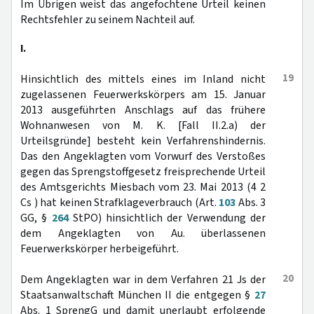
Im Übrigen weist das angefochtene Urteil keinen
Rechtsfehler zu seinem Nachteil auf.
I.
19
Hinsichtlich des mittels eines im Inland nicht
zugelassenen Feuerwerkskörpers am 15. Januar
2013 ausgeführten Anschlags auf das frühere
Wohnanwesen von M. K. [Fall II.2.a) der
Urteilsgründe] besteht kein Verfahrenshindernis.
Das den Angeklagten vom Vorwurf des Verstoßes
gegen das Sprengstoffgesetz freisprechende Urteil
des Amtsgerichts Miesbach vom 23. Mai 2013 (4 2
Cs ) hat keinen Strafklageverbrauch (Art.
103
Abs. 3
GG, §
264
StPO) hinsichtlich der Verwendung der
dem Angeklagten von Au. überlassenen
Feuerwerkskörper herbeigeführt.
20
Dem Angeklagten war in dem Verfahren 21 Js der
Staatsanwaltschaft München II die entgegen §
27
Abs. 1 SprengG und damit unerlaubt erfolgende