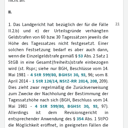
nicht an.
II.
21
1. Das Landgericht hat bezüglich der für die Fälle
II.2.b) und e) der Urteilsgründe verhängten
Geldstrafen von 60 bzw. 30 Tagessätzen jeweils die
Höhe des Tagessatzes nicht festgesetzt. Einer
solchen Festsetzung bedarf es aber auch dann,
wenn die Einzelgeldstrafe gemäß §
53
Abs. 2 Satz 1
StGB in eine Gesamt(freiheits)strafe einbezogen
wird (st. Rspr.; siehe nur BGH, Beschlüsse vom 14.
Mai 1981 -
4 StR 599/80
,
BGHSt 30, 93
, 96; vom 8.
April 2014 -
1 StR 126/14
,
NStZ-RR 2014, 208
, 209).
Dies zieht zwar regelmäßig die Zurückverweisung
zum Zwecke der Nachholung der Bestimmung der
Tagessatzhöhe nach sich (BGH, Beschluss vom 14.
Mai 1981 -
4 StR 599/80
,
BGHSt 30, 93
, 97).
Allerdings ist dem Revisionsgericht in
entsprechender Anwendung des §
354
Abs. 1 StPO
die Möglichkeit eröffnet, in geeigneten Fällen die