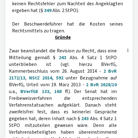
keinen Rechtsfehler zum Nachteil des Angeklagten
ergeben hat (§
349
Abs. 2 StPO).
Der Beschwerdeführer hat die Kosten seines
Rechtsmittels zu tragen.
Gründe
1
Zwar beanstandet die Revision zu Recht, dass eine
Mitteilung gemäß §
243
Abs. 4 Satz 1 StPO
unterblieben ist (vgl. hierzu BVerfG,
Kammerbeschluss vom 26. August 2014 -
2 BvR
2172/13
,
NStZ 2014, 592
unter Bezugnahme auf
BVerfG, Urteil vom 19. März 2013 -
2 BvR 2628/10
u.a.,
BVerfGE 133, 168
ff.). Der Senat hat im
Freibeweisverfahren die entsprechenden
Verfahrenstatsachen aufgeklärt. Danach steht
zweifelsfrei fest, dass es keinerlei Gespräche
gegeben hat, deren Inhalt nach §
243
Abs. 4 Satz 1
StPO mitzuteilen gewesen wäre. Denn alle
Verfahrensbeteiligten haben übereinstimmend