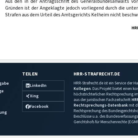
Aus den in der Antragsschrift des Generalbundesanwalts v
Gründen ist der Angeklagte jedoch vorliegend durch die unte
Strafen aus dem Urteil des Amtsgerichts Kelheim nicht beschw
HR
TEILEN
HRR-STRAFRECHT.DE
sgabe
HRR-Strafrecht.de ist ein Service der
LinkedIn
Kollegen
. Das Projekt bietet einen k
ge
höchstrichterlichen Rechtsprechung im 
Xing
aus der juristischen Fachzeitschrift
HR
Rechtsprechungs-Datenbank
mit de
Facebook
Rechtsprechung des Bundesgerichtshof
ung
Beschlüsse u.a. des Bundesverfassungs
Gerichtshofs für Menschenrechte (EGM