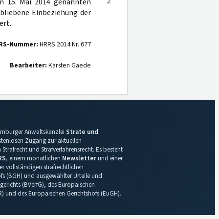
2
om 15. Mai 2014 genannten
rbliebene Einbeziehung der
ert.
RS-Nummer:
HRRS 2014 Nr. 677
Bearbeiter:
Karsten Gaede
 Hamburger Anwaltskanzlei
Strate und
ostenlosen Zugang zur aktuellen
Strafrecht und Strafverfahrensrecht. Es besteht
RS
, einem monatlichen
Newsletter
und einer
r vollständigen strafrechtlichen
s (BGH) und ausgewählter Urteile und
gerichts (BVerfG), des Europäischen
R) und des Europäischen Gerichtshofs (EuGH).