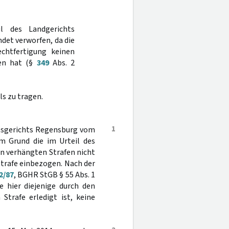
l des Landgerichts
det verworfen, da die
echtfertigung keinen
ben hat (§
349
Abs. 2
s zu tragen.
1
mtsgerichts Regensburg vom
m Grund die im Urteil des
n verhängten Strafen nicht
strafe einbezogen. Nach der
2/87
, BGHR StGB § 55 Abs. 1
e hier diejenige durch den
Strafe erledigt ist, keine