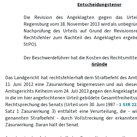
Entscheidungstenor
Die Revision des Angeklagten gegen das Urtei
Regensburg vom 18. November 2013 wird als unbegrün
Nachprüfung des Urteils auf Grund der Revisionsr
Rechtsfehler zum Nachteil des Angeklagten erge
StPO).
Der Beschwerdeführer hat die Kosten des Rechtsmittel
Gründe
Das Landgericht hat rechtsfehlerhaft dem Strafbefehl des A
11. Juni 2012 eine Zäsurwirkung beigemessen und aus diese
Amtsgerichts Kelheim vom 24. Juli 2013 gegen den Angeklagte
in die im hier angefochtenen Urteil gebildete Gesamtfreiheits
Rechtsprechung des Senats (Urteil vom 30. Juni 1987 -
1 StR 22
Satz 1 Zäsurwirkung 3) entfaltet eine Verurteilung, die - wi
genannten Strafbefehl - durch Vollstreckung der erkannten 
Zäsurwirkung. Daran hält der Senat.