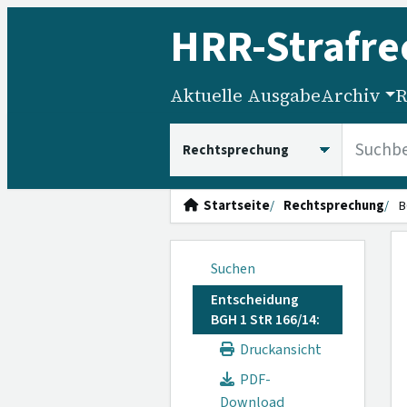
HRR
-Strafre
Aktuelle Ausgabe
Archiv
R
HRRS durchsuchen
Startseite
Rechtsprechung
B
Suchen
Entscheidung
BGH 1 StR 166/14:
Druckansicht
PDF-
Download