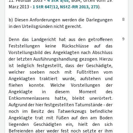
11. Februar 2003 -
4 StR 8/03
; BGH, Urteil vom 19.
März 2013 -
1 StR 647/12
,
NStZ-RR 2013, 273
).
8
b) Diesen Anforderungen werden die Darlegungen
in den Urteilsgründen nicht gerecht.
9
Denn das Landgericht hat aus den getroffenen
Feststellungen keine Rückschlüsse auf das
Vorstellungsbild des Angeklagten nach Abschluss
der letzten Ausführungshandlung gezogen. Hierzu
ist lediglich festgestellt, dass der Geschädigte,
welcher soeben noch mit Fußtritten vom
Angeklagten traktiert wurde, aufstehen und
fliehen konnte. Welche Vorstellungen der
Angeklagte in diesem Moment des
Entkommenlassens hatte, bleibt unerörtert.
Aufgrund der hier festgestellten Tatumstände - der
noch im Besitz des Tatwerkzeugs befindliche
Angeklagte trat mit Füßen auf den am Boden
liegenden Geschädigten ein, hielt den sich
Befreienden aber weder fest noch setzte er ihm