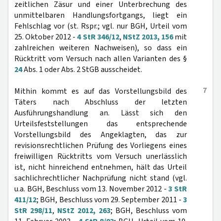
zeitlichen Zäsur und einer Unterbrechung des
unmittelbaren Handlungsfortgangs, liegt ein
Fehlschlag vor (st. Rspr.; vgl. nur BGH, Urteil vom
25. Oktober 2012 -
4 StR 346/12
,
NStZ 2013, 156
mit
zahlreichen weiteren Nachweisen), so dass ein
Rücktritt vom Versuch nach allen Varianten des §
24
Abs. 1 oder Abs. 2 StGB ausscheidet.
7
Mithin kommt es auf das Vorstellungsbild des
Täters nach Abschluss der letzten
Ausführungshandlung an. Lässt sich den
Urteilsfeststellungen das entsprechende
Vorstellungsbild des Angeklagten, das zur
revisionsrechtlichen Prüfung des Vorliegens eines
freiwilligen Rücktritts vom Versuch unerlässlich
ist, nicht hinreichend entnehmen, hält das Urteil
sachlichrechtlicher Nachprüfung nicht stand (vgl.
u.a. BGH, Beschluss vom 13. November 2012 -
3 StR
411/12
; BGH, Beschluss vom 29. September 2011 -
3
StR 298/11
,
NStZ 2012, 263
; BGH, Beschluss vom