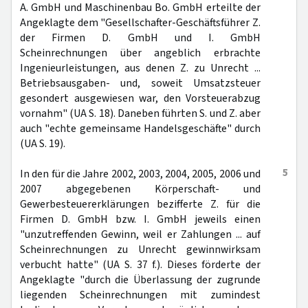
A. GmbH und Maschinenbau Bo. GmbH erteilte der
Angeklagte dem "Gesellschafter-Geschäftsführer Z.
der Firmen D. GmbH und I. GmbH
Scheinrechnungen über angeblich erbrachte
Ingenieurleistungen, aus denen Z. zu Unrecht ...
Betriebsausgaben- und, soweit Umsatzsteuer
gesondert ausgewiesen war, den Vorsteuerabzug
vornahm" (UA S. 18). Daneben führten S. und Z. aber
auch "echte gemeinsame Handelsgeschäfte" durch
(UA S. 19).
5
In den für die Jahre 2002, 2003, 2004, 2005, 2006 und
2007 abgegebenen Körperschaft- und
Gewerbesteuererklärungen bezifferte Z. für die
Firmen D. GmbH bzw. I. GmbH jeweils einen
"unzutreffenden Gewinn, weil er Zahlungen ... auf
Scheinrechnungen zu Unrecht gewinnwirksam
verbucht hatte" (UA S. 37 f.). Dieses förderte der
Angeklagte "durch die Überlassung der zugrunde
liegenden Scheinrechnungen mit zumindest