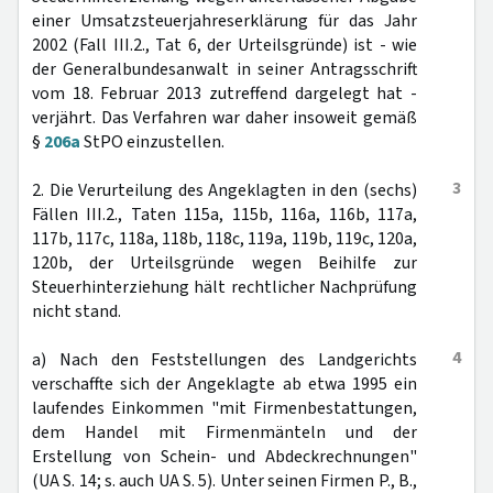
einer Umsatzsteuerjahreserklärung für das Jahr
2002 (Fall III.2., Tat 6, der Urteilsgründe) ist - wie
der Generalbundesanwalt in seiner Antragsschrift
vom 18. Februar 2013 zutreffend dargelegt hat -
verjährt. Das Verfahren war daher insoweit gemäß
§
206a
StPO einzustellen.
3
2. Die Verurteilung des Angeklagten in den (sechs)
Fällen III.2., Taten 115a, 115b, 116a, 116b, 117a,
117b, 117c, 118a, 118b, 118c, 119a, 119b, 119c, 120a,
120b, der Urteilsgründe wegen Beihilfe zur
Steuerhinterziehung hält rechtlicher Nachprüfung
nicht stand.
4
a) Nach den Feststellungen des Landgerichts
verschaffte sich der Angeklagte ab etwa 1995 ein
laufendes Einkommen "mit Firmenbestattungen,
dem Handel mit Firmenmänteln und der
Erstellung von Schein- und Abdeckrechnungen"
(UA S. 14; s. auch UA S. 5). Unter seinen Firmen P., B.,