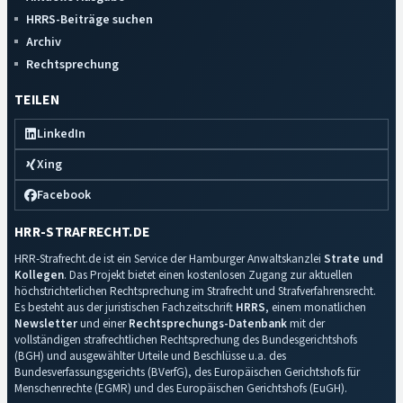
HRRS-Beiträge suchen
Archiv
Rechtsprechung
TEILEN
LinkedIn
Xing
Facebook
HRR-STRAFRECHT.DE
HRR-Strafrecht.de ist ein Service der Hamburger Anwaltskanzlei
Strate und
Kollegen
. Das Projekt bietet einen kostenlosen Zugang zur aktuellen
höchstrichterlichen Rechtsprechung im Strafrecht und Strafverfahrensrecht.
Es besteht aus der juristischen Fachzeitschrift
HRRS
, einem monatlichen
Newsletter
und einer
Rechtsprechungs-Datenbank
mit der
vollständigen strafrechtlichen Rechtsprechung des Bundesgerichtshofs
(BGH) und ausgewählter Urteile und Beschlüsse u.a. des
Bundesverfassungsgerichts (BVerfG), des Europäischen Gerichtshofs für
Menschenrechte (EGMR) und des Europäischen Gerichtshofs (EuGH).