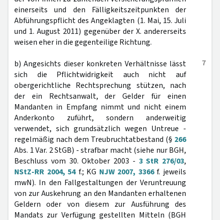
einerseits und den Fälligkeitszeitpunkten der
Abführungspflicht des Angeklagten (1. Mai, 15. Juli
und 1. August 2011) gegenüber der X. andererseits
weisen eher in die gegenteilige Richtung.
7
b) Angesichts dieser konkreten Verhältnisse lässt
sich die Pflichtwidrigkeit auch nicht auf
obergerichtliche Rechtsprechung stützen, nach
der ein Rechtsanwalt, der Gelder für einen
Mandanten in Empfang nimmt und nicht einem
Anderkonto zuführt, sondern anderweitig
verwendet, sich grundsätzlich wegen Untreue -
regelmäßig nach dem Treubruchtatbestand (§
266
Abs. 1 Var. 2 StGB) - strafbar macht (siehe nur BGH,
Beschluss vom 30. Oktober 2003 -
3 StR 276/03
,
NStZ-RR 2004, 54
f.; KG
NJW 2007, 3366
f. jeweils
mwN). In den Fallgestaltungen der Veruntreuung
von zur Auskehrung an den Mandanten erhaltenen
Geldern oder von diesem zur Ausführung des
Mandats zur Verfügung gestellten Mitteln (BGH