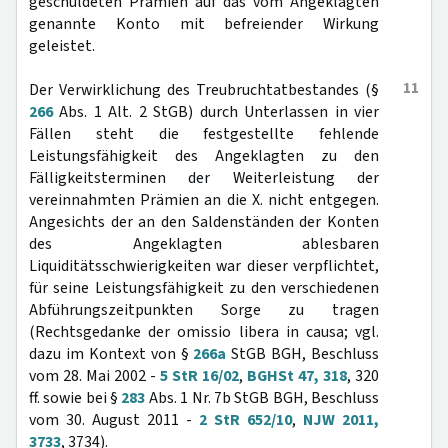
geschuldeten Prämien auf das vom Angeklagten
genannte Konto mit befreiender Wirkung
geleistet.
11
Der Verwirklichung des Treubruchtatbestandes (§
266
Abs. 1 Alt. 2 StGB) durch Unterlassen in vier
Fällen steht die festgestellte fehlende
Leistungsfähigkeit des Angeklagten zu den
Fälligkeitsterminen der Weiterleistung der
vereinnahmten Prämien an die X. nicht entgegen.
Angesichts der an den Saldenständen der Konten
des Angeklagten ablesbaren
Liquiditätsschwierigkeiten war dieser verpflichtet,
für seine Leistungsfähigkeit zu den verschiedenen
Abführungszeitpunkten Sorge zu tragen
(Rechtsgedanke der omissio libera in causa; vgl.
dazu im Kontext von §
266a
StGB BGH, Beschluss
vom 28. Mai 2002 -
5 StR 16/02
,
BGHSt 47, 318
, 320
ff. sowie bei §
283
Abs. 1 Nr. 7b StGB BGH, Beschluss
vom 30. August 2011 -
2 StR 652/10
,
NJW 2011,
3733
, 3734).