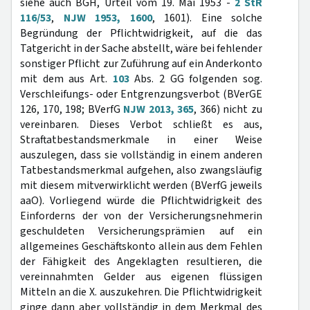
siehe auch BGH, Urteil vom 19. Mai 1953 -
2 StR
116/53
,
NJW 1953, 1600
, 1601). Eine solche
Begründung der Pflichtwidrigkeit, auf die das
Tatgericht in der Sache abstellt, wäre bei fehlender
sonstiger Pflicht zur Zuführung auf ein Anderkonto
mit dem aus Art.
103
Abs. 2 GG folgenden sog.
Verschleifungs- oder Entgrenzungsverbot (BVerGE
126, 170, 198; BVerfG
NJW 2013, 365
, 366) nicht zu
vereinbaren. Dieses Verbot schließt es aus,
Straftatbestandsmerkmale in einer Weise
auszulegen, dass sie vollständig in einem anderen
Tatbestandsmerkmal aufgehen, also zwangsläufig
mit diesem mitverwirklicht werden (BVerfG jeweils
aaO). Vorliegend würde die Pflichtwidrigkeit des
Einforderns der von der Versicherungsnehmerin
geschuldeten Versicherungsprämien auf ein
allgemeines Geschäftskonto allein aus dem Fehlen
der Fähigkeit des Angeklagten resultieren, die
vereinnahmten Gelder aus eigenen flüssigen
Mitteln an die X. auszukehren. Die Pflichtwidrigkeit
ginge dann aber vollständig in dem Merkmal des