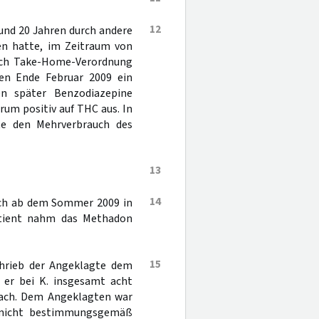
12
rund 20 Jahren durch andere
n hatte, im Zeitraum von
urch Take-Home-Verordnung
en Ende Februar 2009 ein
n später Benzodiazepine
rum positiv auf THC aus. In
te den Mehrverbrauch des
13
14
sich ab dem Sommer 2009 in
atient nahm das Methadon
15
chrieb der Angeklagte dem
 er bei K. insgesamt acht
nach. Dem Angeklagten war
 nicht bestimmungsgemäß