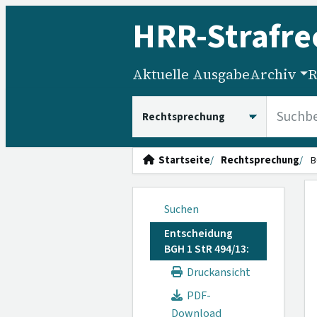
HRR
-Strafre
Aktuelle Ausgabe
Archiv
R
HRRS durchsuchen
Startseite
Rechtsprechung
B
Suchen
Entscheidung
BGH 1 StR 494/13:
Druckansicht
PDF-
Download