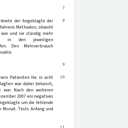
7
8
rdnete der Angeklagte der
erfahrens Methadon, obwohl
t war und sie ständig mehr
n in den jeweiligen
fen. Den Mehrverbrauch
enakte.
9
10
inem Patienten He. in acht
lagten war dabei bekannt,
lt war. Nach den weiteren
ezember 2007 ein negatives
Angeklagte um die fehlende
m Monat. Tests Anfang und
11