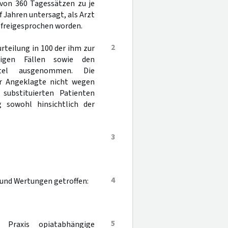
 von 360 Tagessätzen zu je
nf Jahren untersagt, als Arzt
 freigesprochen worden.
2
rteilung in 100 der ihm zur
tigen Fällen sowie den
tel ausgenommen. Die
er Angeklagte nicht wegen
substituierten Patienten
g sowohl hinsichtlich der
3
4
 und Wertungen getroffen:
5
 Praxis opiatabhängige