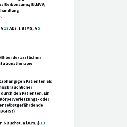
des Beikonsums; BtMVV;
ehandlung
.
 §
13
Abs. 1 BtMG; §
5
MG bei der ärztlichen
tutionstherapie
atabhängigen Patienten als
missbräuchlicher
urch den Patienten. Ein
s Körperverletzungs- oder
der selbstgefährdende
 (BGHSt)
 6 Buchst. a i.V.m. §
13