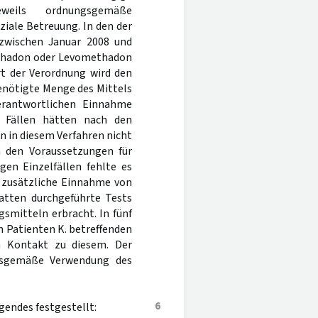
eweils ordnungsgemäße
iale Betreuung. In den der
r zwischen Januar 2008 und
Methadon oder Levomethadon
t der Verordnung wird den
benötigte Menge des Mittels
erantwortlichen Einnahme
n Fällen hätten nach den
 in diesem Verfahren nicht
n den Voraussetzungen für
gen Einzelfällen fehlte es
e zusätzliche Einnahme von
atten durchgeführte Tests
mitteln erbracht. In fünf
 Patienten K. betreffenden
en Kontakt zu diesem. Der
gsgemäße Verwendung des
6
gendes festgestellt: