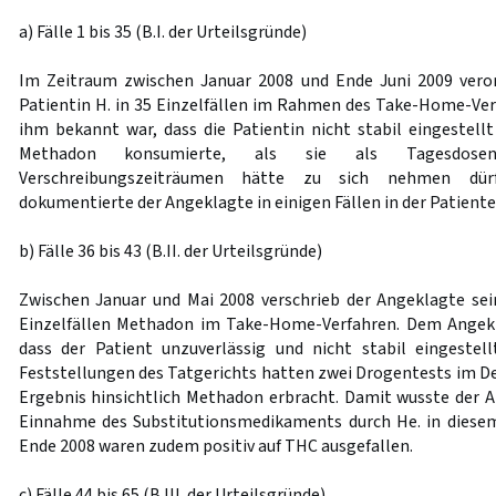
a) Fälle 1 bis 35 (B.I. der Urteilsgründe)
Im Zeitraum zwischen Januar 2008 und Ende Juni 2009 vero
Patientin H. in 35 Einzelfällen im Rahmen des Take-Home-V
ihm bekannt war, dass die Patientin nicht stabil eingestell
Methadon konsumierte, als sie als Tagesdose
Verschreibungszeiträumen hätte zu sich nehmen dür
dokumentierte der Angeklagte in einigen Fällen in der Patient
b) Fälle 36 bis 43 (B.II. der Urteilsgründe)
Zwischen Januar und Mai 2008 verschrieb der Angeklagte se
Einzelfällen Methadon im Take-Home-Verfahren. Dem Angek
dass der Patient unzuverlässig und nicht stabil eingestel
Feststellungen des Tatgerichts hatten zwei Drogentests im D
Ergebnis hinsichtlich Methadon erbracht. Damit wusste der 
Einnahme des Substitutionsmedikaments durch He. in diese
Ende 2008 waren zudem positiv auf THC ausgefallen.
c) Fälle 44 bis 65 (B.III. der Urteilsgründe)