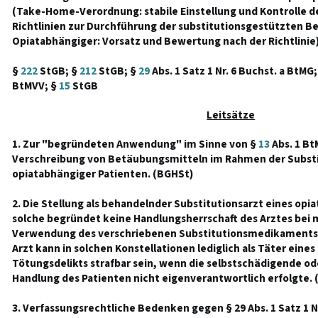
(Take-Home-Verordnung: stabile Einstellung und Kontrolle 
Richtlinien zur Durchführung der substitutionsgestützten B
Opiatabhängiger: Vorsatz und Bewertung nach der Richtlinie)
§
222
StGB; §
212
StGB; §
29
Abs. 1 Satz 1 Nr. 6 Buchst. a BtMG;
BtMVV; §
15
StGB
Leitsätze
1. Zur "begründeten Anwendung" im Sinne von §
13
Abs. 1 Bt
Verschreibung von Betäubungsmitteln im Rahmen der Substi
opiatabhängiger Patienten. (BGHSt)
2. Die Stellung als behandelnder Substitutionsarzt eines opi
solche begründet keine Handlungsherrschaft des Arztes bei 
Verwendung des verschriebenen Substitutionsmedikaments d
Arzt kann in solchen Konstellationen lediglich als Täter eine
Tötungsdelikts strafbar sein, wenn die selbstschädigende o
Handlung des Patienten nicht eigenverantwortlich erfolgte.
3. Verfassungsrechtliche Bedenken gegen § 29 Abs. 1 Satz 1 Nr.