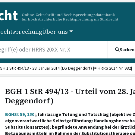
cht
Online-Zeitschrift und Rechtsprechungsdatenbank
für höchstrichterliche Rechtsprechung im Strafrecht
echtsprechung
Über uns
Suchen
GH 1 StR 494/13 - 28. Januar 2014 (LG Deggendorf) [= HRRS 2014 Nr. 982]
BGH 1 StR 494/13 - Urteil vom 28. 
Deggendorf)
BGHSt 59, 150
; fahrlässige Tötung und Totschlag (objektive
eigenverantwortliche Selbstgefährdung: Handlungsherrschaf
Substitutionsarztes); begründete Anwendung bei der ärztli
Betäubungsmitteln im Rahmen der Substitutionstherapie op