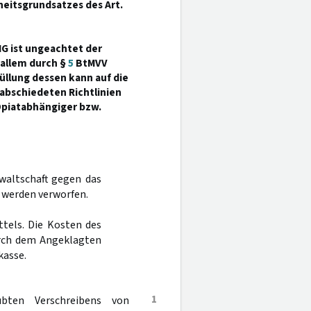
heitsgrundsatzes des Art.
tMG ist ungeachtet der
allem durch §
5
BtMVV
üllung dessen kann auf die
abschiedeten Richtlinien
Opiatabhängiger bzw.
waltschaft gegen das
 werden verworfen.
ttels. Die Kosten des
urch dem Angeklagten
kasse.
1
bten Verschreibens von