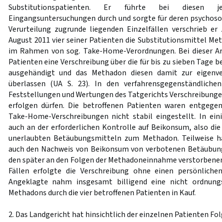
Substitutionspatienten. Er führte bei diesen j
Eingangsuntersuchungen durch und sorgte für deren psychosoz
Verurteilung zugrunde liegenden Einzelfällen verschrieb e
August 2011 vier seiner Patienten die Substitutionsmittel 
im Rahmen von sog. Take-Home-Verordnungen. Bei dieser Ar
Patienten eine Verschreibung über die für bis zu sieben Tage 
ausgehändigt und das Methadon diesen damit zur eigenv
überlassen (UA S. 23). In den verfahrensgegenständliche
Feststellungen und Wertungen des Tatgerichts Verschreibungen
erfolgen dürfen. Die betroffenen Patienten waren entgege
Take-Home-Verschreibungen nicht stabil eingestellt. In eini
auch an der erforderlichen Kontrolle auf Beikonsum, also di
unerlaubten Betäubungsmitteln zum Methadon. Teilweise h
auch den Nachweis von Beikonsum von verbotenen Betäubungs
den später an den Folgen der Methadoneinnahme verstorbenen
Fällen erfolgte die Verschreibung ohne einen persönlich
Angeklagte nahm insgesamt billigend eine nicht ordnun
Methadons durch die vier betroffenen Patienten in Kauf.
2. Das Landgericht hat hinsichtlich der einzelnen Patienten Fol