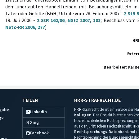
zwischen der unerlaubten Einfuhr von Betäubungsmitteln in
dem unerlaubten Handeltreiben mit Betäubungsmitteln in 
Täter oder Gehilfe (BGH, Urteile vom 28. Februar 2007 -
2 StR 
19. Juli 2006 -
2 StR 162/06
,
NStZ 2007, 101
; Beschluss vom 2
NStZ-RR 2006, 277
).
HR
Exter
Bearbeiter:
Karst
TEILEN
HRR-STRAFRECHT.DE
sgabe
HRR-Strafrecht.de ist ein Service der
LinkedIn
Kollegen
. Das Projekt bietet einen k
ge
höchstrichterlichen Rechtsprechung im 
Xing
aus der juristischen Fachzeitschrift
HR
Rechtsprechungs-Datenbank
mit de
Facebook
Rechtsprechung des Bundesgerichtshof
ung