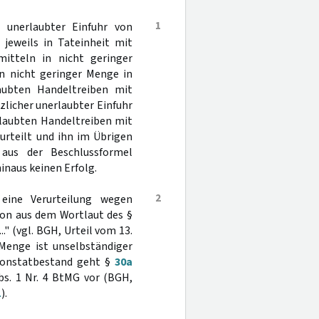
1
 unerlaubter Einfuhr von
 jeweils in Tateinheit mit
itteln in nicht geringer
n nicht geringer Menge in
laubten Handeltreiben mit
licher unerlaubter Einfuhr
rlaubten Handeltreiben mit
urteilt und ihn im Übrigen
 aus der Beschlussformel
inaus keinen Erfolg.
2
eine Verurteilung wegen
hon aus dem Wortlaut des §
.." (vgl. BGH, Urteil vom 13.
 Menge ist unselbständiger
tionstatbestand geht §
30a
s. 1 Nr. 4 BtMG vor (BGH,
1
).