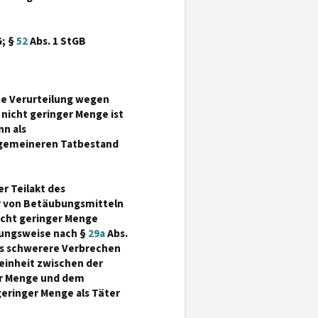
G; §
52
Abs. 1 StGB
ne Verurteilung wegen
 nicht geringer Menge ist
n als
llgemeineren Tatbestand
er Teilakt des
uhr von Betäubungsmitteln
icht geringer Menge
hungsweise nach §
29a
Abs.
das schwerere Verbrechen
teinheit zwischen der
er Menge und dem
eringer Menge als Täter