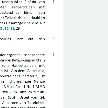
3
r unerlaubter Einfuhr von
bten Handeltreiben mit
estand der Einfuhr von
ger Teilakt des unerlaubten
l des Gesamtgeschehens auf
t 30, 28
, 29 f.).
4
urteilung hat auf den
5
hler ergeben. Insbesondere
fuhr von Betäubungsmitteln
e zum Handeltreiben mit
en ist. Von dem Grundsatz,
deltreibens darstellt, ist
 in nicht geringer Menge
emäß §
30
Abs. 1 Nr. 4 BtMG
 BtMG im Hinblick auf die
 dar (BGH, Urteil vom 24.
zur Annahme von Tateinheit