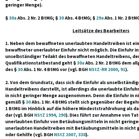
geringer Menge).
§
30a
Abs. 2 Nr. 2 BtMG; §
30
Abs. 4 BtMG; §
29a
Abs. 1 Nr. 2 BtM
Leitsätze des Bearbeiters
1. Neben dem bewaffneten unerlaubten Handeltreiben ist ei
bewaffneter unerlaubter Einfuhr nicht möglich. Die Einfuhr in
unselbständiger Teilakt des bewaffneten Handeltreibens, den
Qualifikationstatbestand geht §
30a
Abs. 2 Nr. 2 BtMG dem a
des §
30
Abs. 1 Nr. 4 BtMG vor (vgl. BGH
NStZ-RR 2000, 91
).
2. Von dem Grundsatz, dass sich die Einfuhr als unselbständig
Handeltreibens darstellt, ist allerdings die unerlaubte Einf
in nicht geringer Menge ausgenommen. Denn die Einfuhr in n
gemäß §
30
Abs. 1 Nr. 4 BtMG stellt sich gegenüber der Bege
1 BtMG im Hinblick auf die höhere Mindeststrafdrohung als 
dar (vgl. BGH
NStZ 1994, 290
). Dies führt zur Annahme von Ta
unerlaubten Einfuhr von Betäubungsmitteln in nicht gering
unerlaubten Handeltreiben mit Betäubungsmitteln in nicht g
oder Gehilfe (vgl. BGH
NStZ 2007, 338
).