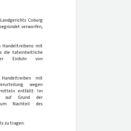
 Landgerichts Coburg
begründet verworfen,
n Handeltreibens mit
 die tateinheitliche
bter Einfuhr von
Handeltreiben mit
Verurteilung wegen
mitteln entfällt. Im
s auf Grund der
 zum Nachteil des
s zu tragen.