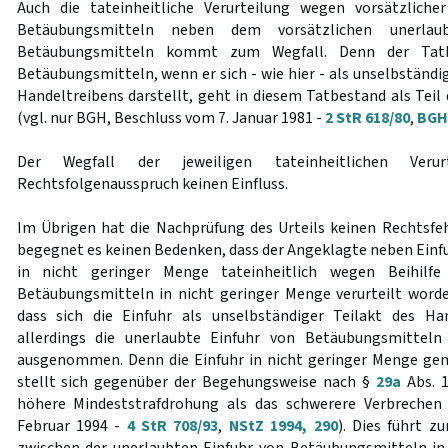
Auch die tateinheitliche Verurteilung wegen vorsätzliche
Betäubungsmitteln neben dem vorsätzlichen unerlau
Betäubungsmitteln kommt zum Wegfall. Denn der Tatb
Betäubungsmitteln, wenn er sich - wie hier - als unselbständi
Handeltreibens darstellt, geht in diesem Tatbestand als Tei
(vgl. nur BGH, Beschluss vom 7. Januar 1981 -
2 StR 618/80
,
BGHS
Der Wegfall der jeweiligen tateinheitlichen Ver
Rechtsfolgenausspruch keinen Einfluss.
Im Übrigen hat die Nachprüfung des Urteils keinen Rechtsfe
begegnet es keinen Bedenken, dass der Angeklagte neben Ein
in nicht geringer Menge tateinheitlich wegen Beihilf
Betäubungsmitteln in nicht geringer Menge verurteilt word
dass sich die Einfuhr als unselbständiger Teilakt des Han
allerdings die unerlaubte Einfuhr von Betäubungsmitteln
ausgenommen. Denn die Einfuhr in nicht geringer Menge g
stellt sich gegenüber der Begehungsweise nach §
29a
Abs. 1
höhere Mindeststrafdrohung als das schwerere Verbrechen
Februar 1994 -
4 StR 708/93
,
NStZ 1994, 290
). Dies führt 