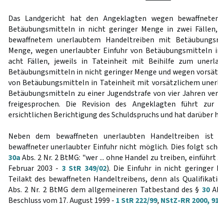
Das Landgericht hat den Angeklagten wegen bewaffneter
Betäubungsmitteln in nicht geringer Menge in zwei Fällen,
bewaffnetem unerlaubtem Handeltreiben mit Betäubungsm
Menge, wegen unerlaubter Einfuhr von Betäubungsmitteln i
acht Fällen, jeweils in Tateinheit mit Beihilfe zum uner
Betäubungsmitteln in nicht geringer Menge und wegen vorsätz
von Betäubungsmitteln in Tateinheit mit vorsätzlichem une
Betäubungsmitteln zu einer Jugendstrafe von vier Jahren ver
freigesprochen. Die Revision des Angeklagten führt zur
ersichtlichen Berichtigung des Schuldspruchs und hat darüber h
Neben dem bewaffneten unerlaubten Handeltreiben ist 
bewaffneter unerlaubter Einfuhr nicht möglich. Dies folgt sc
30a
Abs. 2 Nr. 2 BtMG: "wer ... ohne Handel zu treiben, einführt .
Februar 2003 -
3 StR 349/02
). Die Einfuhr in nicht geringer
Teilakt des bewaffneten Handeltreibens, denn als Qualifika
Abs. 2 Nr. 2 BtMG dem allgemeineren Tatbestand des §
30
Ab
Beschluss vom 17. August 1999 -
1 StR 222/99
,
NStZ-RR 2000, 9