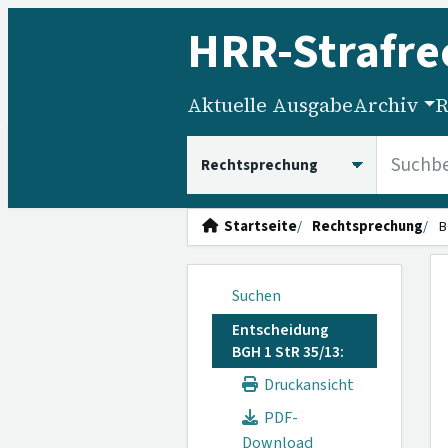
HRR
-Strafre
Aktuelle Ausgabe
Archiv
R
HRRS durchsuchen
Startseite
Rechtsprechung
B
Suchen
Entscheidung
BGH 1 StR 35/13:
Druckansicht
PDF-
Download