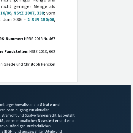
 nicht geringer Menge und
nicht geringer Menge als
516/06
,
NStZ 2007, 338
; vom
. Juni 2006 -
2 StR 150/06
,
RS-Nummer:
HRRS 2013 Nr. 467
ne Fundstellen:
NStZ 2013, 662
en Gaede und Christoph Henckel
 Hamburger Anwaltskanzlei
Strate und
ostenlosen Zugang zur aktuellen
Strafrecht und Strafverfahrensrecht. Es besteht
RS
, einem monatlichen
Newsletter
und einer
r vollständigen strafrechtlichen
s (BGH) und ausgewählter Urteile und