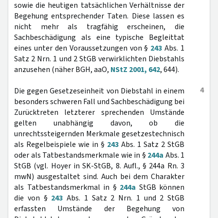
sowie die heutigen tatsächlichen Verhältnisse der
Begehung entsprechender Taten. Diese lassen es
nicht mehr als tragfähig erscheinen, die
Sachbeschädigung als eine typische Begleittat
eines unter den Voraussetzungen von §
243
Abs. 1
Satz 2 Nrn. 1 und 2 StGB verwirklichten Diebstahls
anzusehen (näher BGH, aaO,
NStZ 2001, 642
, 644).
4
Die gegen Gesetzeseinheit von Diebstahl in einem
besonders schweren Fall und Sachbeschädigung bei
Zurücktreten letzterer sprechenden Umstände
gelten unabhängig davon, ob die
unrechtssteigernden Merkmale gesetzestechnisch
als Regelbeispiele wie in §
243
Abs. 1 Satz 2 StGB
oder als Tatbestandsmerkmale wie in §
244a
Abs. 1
StGB (vgl. Hoyer in SK-StGB, 8. Aufl., § 244a Rn. 3
mwN) ausgestaltet sind. Auch bei dem Charakter
als Tatbestandsmerkmal in §
244a
StGB können
die von §
243
Abs. 1 Satz 2 Nrn. 1 und 2 StGB
erfassten Umstände der Begehung von