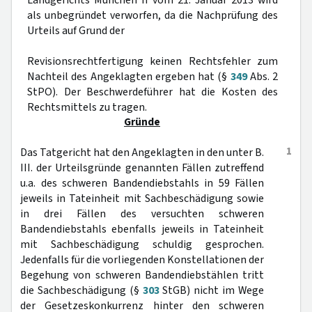
Landgerichts München II vom 21. Januar 2013 wird
als unbegründet verworfen, da die Nachprüfung des
Urteils auf Grund der
Revisionsrechtfertigung keinen Rechtsfehler zum
Nachteil des Angeklagten ergeben hat (§
349
Abs. 2
StPO). Der Beschwerdeführer hat die Kosten des
Rechtsmittels zu tragen.
Gründe
1
Das Tatgericht hat den Angeklagten in den unter B.
III. der Urteilsgründe genannten Fällen zutreffend
u.a. des schweren Bandendiebstahls in 59 Fällen
jeweils in Tateinheit mit Sachbeschädigung sowie
in drei Fällen des versuchten schweren
Bandendiebstahls ebenfalls jeweils in Tateinheit
mit Sachbeschädigung schuldig gesprochen.
Jedenfalls für die vorliegenden Konstellationen der
Begehung von schweren Bandendiebstählen tritt
die Sachbeschädigung (§
303
StGB) nicht im Wege
der Gesetzeskonkurrenz hinter den schweren