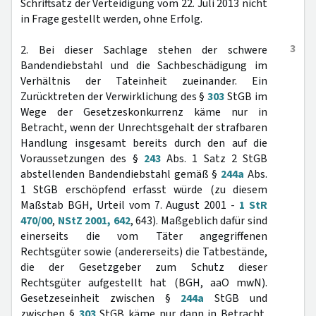
Schriftsatz der Verteidigung vom 22. Juli 2013 nicht
in Frage gestellt werden, ohne Erfolg.
3
2. Bei dieser Sachlage stehen der schwere
Bandendiebstahl und die Sachbeschädigung im
Verhältnis der Tateinheit zueinander. Ein
Zurücktreten der Verwirklichung des §
303
StGB im
Wege der Gesetzeskonkurrenz käme nur in
Betracht, wenn der Unrechtsgehalt der strafbaren
Handlung insgesamt bereits durch den auf die
Voraussetzungen des §
243
Abs. 1 Satz 2 StGB
abstellenden Bandendiebstahl gemäß §
244a
Abs.
1 StGB erschöpfend erfasst würde (zu diesem
Maßstab BGH, Urteil vom 7. August 2001 -
1 StR
470/00
,
NStZ 2001, 642
, 643). Maßgeblich dafür sind
einerseits die vom Täter angegriffenen
Rechtsgüter sowie (andererseits) die Tatbestände,
die der Gesetzgeber zum Schutz dieser
Rechtsgüter aufgestellt hat (BGH, aaO mwN).
Gesetzeseinheit zwischen §
244a
StGB und
zwischen §
303
StGB käme nur dann in Betracht,