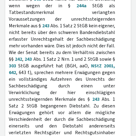
wenn wegen der in §
244a
StGB als
Tatbestandsmerkmal verlangten
Voraussetzungen der unrechtssteigernden
Merkmale aus §
243
Abs. 1 Satz 2 StGB kein eigener,
nicht bereits über den schweren Bandendiebstahl
erfasster Unrechtsgehalt der Sachbeschädigung
mehr vorhanden wäre. Dies ist jedoch nicht der Fall.
Wie der Senat bereits zu dem Verhältnis zwischen
§§
242
,
243
Abs. 1 Satz 2 Nrn. 1 und 2 StGB sowie §
303
StGB ausgeführt hat (BGH, aaO,
NStZ 2001,
642
, 643 f.), sprechen mehrere Erwägungen gegen
ein vollständiges Aufzehren des Unrechts der
Sachbeschädigung durch einen unter
Verwirklichung der hier einschlägigen
unrechtssteigernden Merkmale des §
243
Abs. 1
Satz 2 StGB begangenen Diebstahl. Zu diesen
Erwägungen gehört vor allem die mögliche
Verschiedenheit der durch die Sachbeschädigung
einerseits und den Diebstahl andererseits
verletzten Rechtsgüter und Rechtsgutsinhaber