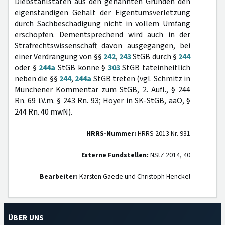
Diebstahlstaten aus den genannten Gründen den
eigenständigen Gehalt der Eigentumsverletzung
durch Sachbeschädigung nicht in vollem Umfang
erschöpfen. Dementsprechend wird auch in der
Strafrechtswissenschaft davon ausgegangen, bei
einer Verdrängung von §§
242
,
243
StGB durch §
244
oder §
244a
StGB könne §
303
StGB tateinheitlich
neben die §§
244
,
244a
StGB treten (vgl. Schmitz in
Münchener Kommentar zum StGB, 2. Aufl., § 244
Rn. 69 i.V.m. § 243 Rn. 93; Hoyer in SK-StGB, aaO, §
244 Rn. 40 mwN).
HRRS-Nummer:
HRRS 2013 Nr. 931
Externe Fundstellen:
NStZ 2014, 40
Bearbeiter:
Karsten Gaede und Christoph Henckel
ÜBER UNS