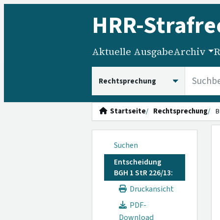
HRR
-Strafre
Aktuelle Ausgabe
Archiv
R
HRRS durchsuchen
Startseite
Rechtsprechung
B
Suchen
Entscheidung
BGH 1 StR 226/13:
Druckansicht
PDF-
Download