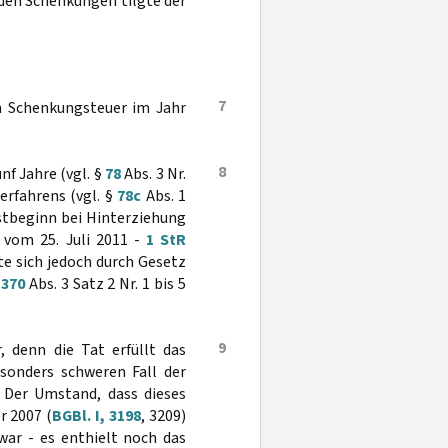
den Schenkungen tilgte der
7
on Schenkungsteuer im Jahr
8
nf Jahre (vgl. §
78
Abs. 3 Nr.
erfahrens (vgl. §
78c
Abs. 1
istbeginn bei Hinterziehung
 vom 25. Juli 2011 -
1 StR
tte sich jedoch durch Gesetz
§
370
Abs. 3 Satz 2 Nr. 1 bis 5
9
, denn die Tat erfüllt das
sonders schweren Fall der
 Der Umstand, dass dieses
r 2007 (
BGBl. I, 3198
, 3209)
ar - es enthielt noch das