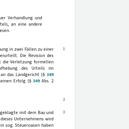
uer Verhandlung und
tels, an eine andere
esen.
1
ng in zwei Fällen zu einer
rurteilt. Die Revision des
t die Verletzung formellen
ufhebung des Urteils im
 an das Landgericht (§
349
keinen Erfolg (§
349
Abs. 2
2
3
Angeklagte mit dem Bau und
 dieses Unternehmens wird
 in sog. Steueroasen haben