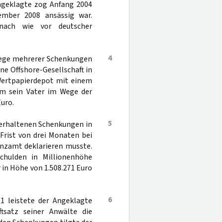
Angeklagte zog Anfang 2004
mber 2008 ansässig war.
 nach wie vor deutscher
4
 Wege mehrerer Schenkungen
ne Offshore-Gesellschaft in
 Wertpapierdepot mit einem
hm sein Vater im Wege der
uro.
5
 erhaltenen Schenkungen in
Frist von drei Monaten bei
anzamt deklarieren musste.
chulden in Millionenhöhe
 in Höhe von 1.508.271 Euro
6
11 leistete der Angeklagte
ftsatz seiner Anwälte die