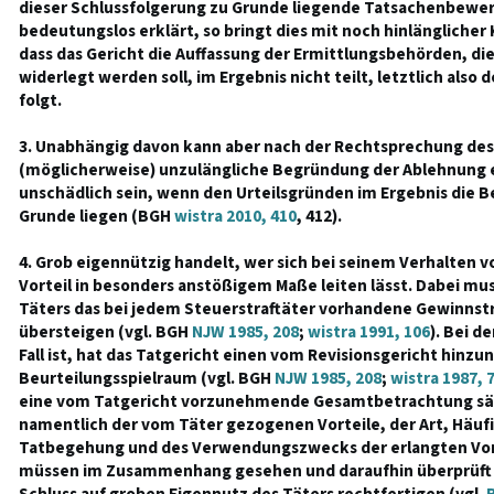
dieser Schlussfolgerung zu Grunde liegende Tatsachenbewer
bedeutungslos erklärt, so bringt dies mit noch hinlänglicher
dass das Gericht die Auffassung der Ermittlungsbehörden, di
widerlegt werden soll, im Ergebnis nicht teilt, letztlich also
folgt.
3. Unabhängig davon kann aber nach der Rechtsprechung des
(möglicherweise) unzulängliche Begründung der Ablehnung 
unschädlich sein, wenn den Urteilsgründen im Ergebnis die
Grunde liegen (BGH
wistra 2010, 410
, 412).
4. Grob eigennützig handelt, wer sich bei seinem Verhalten 
Vorteil in besonders anstößigem Maße leiten lässt. Dabei mu
Täters das bei jedem Steuerstraftäter vorhandene Gewinnst
übersteigen (vgl. BGH
NJW 1985, 208
;
wistra 1991, 106
). Bei d
Fall ist, hat das Tatgericht einen vom Revisionsgericht hin
Beurteilungsspielraum (vgl. BGH
NJW 1985, 208
;
wistra 1987, 
eine vom Tatgericht vorzunehmende Gesamtbetrachtung sä
namentlich der vom Täter gezogenen Vorteile, der Art, Häufi
Tatbegehung und des Verwendungszwecks der erlangten Vor
müssen im Zusammenhang gesehen und daraufhin überprüft 