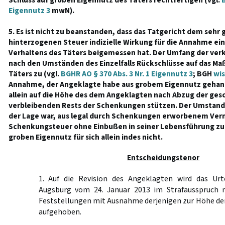
Schluss auf groben Eigennutz des Täters rechtfertigen (vgl.
B
Eigennutz 3
mwN).
5. Es ist nicht zu beanstanden, dass das Tatgericht dem seh
hinterzogenen Steuer indizielle Wirkung für die Annahme ei
Verhaltens des Täters beigemessen hat. Der Umfang der verk
nach den Umständen des Einzelfalls Rückschlüsse auf das Ma
Täters zu (vgl.
BGHR AO § 370 Abs. 3 Nr. 1 Eigennutz 3
; BGH
wis
Annahme, der Angeklagte habe aus grobem Eigennutz gehandel
allein auf die Höhe des dem Angeklagten nach Abzug der ge
verbleibenden Rests der Schenkungen stützen. Der Umstand,
der Lage war, aus legal durch Schenkungen erworbenem Ver
Schenkungsteuer ohne Einbußen in seiner Lebensführung zu 
groben Eigennutz für sich allein indes nicht.
Entscheidungstenor
1. Auf die Revision des Angeklagten wird das Urt
Augsburg vom 24. Januar 2013 im Strafausspruch 
Feststellungen mit Ausnahme derjenigen zur Höhe de
aufgehoben.