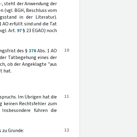
-, steht der Anwendung der
en (vgl. BGH, Beschluss vom
stand in der Literatur).
1 AO erfüllt sind und die Tat
vgl. Art.
97
§ 23 EGAO) noch
10
ngsfrist des §
376
Abs. 1 AO
der Tatbegehung eines der
ich, ob der Angeklagte "aus
t hat.
11
spruchs. Im Übrigen hat die
ng keinen Rechtsfehler zum
Insbesondere führen die
12
 zu Grunde: