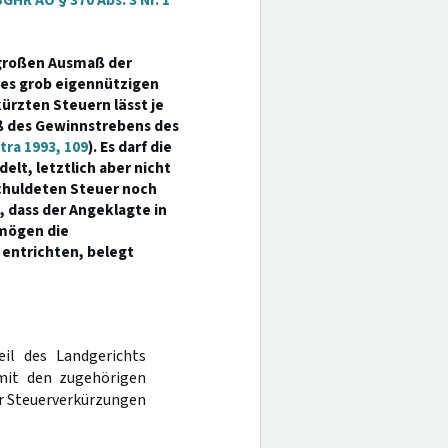
GHR AO § 370 Abs. 3 Nr. 1
r großen Ausmaß der
nes grob eigennützigen
ürzten Steuern lässt je
ß des Gewinnstrebens des
tra 1993, 109
). Es darf die
t, letztlich aber nicht
schuldeten Steuer noch
 dass der Angeklagte in
mögen die
entrichten, belegt
eil des Landgerichts
mit den zugehörigen
r Steuerverkürzungen