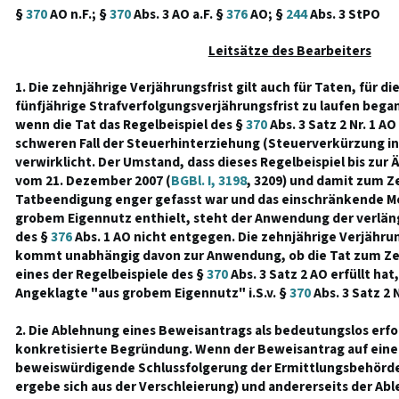
§
370
AO n.F.; §
370
Abs. 3 AO a.F. §
376
AO; §
244
Abs. 3 StPO
Leitsätze des Bearbeiters
1. Die zehnjährige Verjährungsfrist gilt auch für Taten, für di
fünfjährige Strafverfolgungsverjährungsfrist zu laufen began
wenn die Tat das Regelbeispiel des §
370
Abs. 3 Satz 2 Nr. 1 A
schweren Fall der Steuerhinterziehung (Steuerverkürzung 
verwirklicht. Der Umstand, dass dieses Regelbeispiel bis zur
vom 21. Dezember 2007 (
BGBl. I, 3198
, 3209) und damit zum Z
Tatbeendigung enger gefasst war und das einschränkende M
grobem Eigennutz enthielt, steht der Anwendung der verlän
des §
376
Abs. 1 AO nicht entgegen. Die zehnjährige Verjährun
kommt unabhängig davon zur Anwendung, ob die Tat zum Ze
eines der Regelbeispiele des §
370
Abs. 3 Satz 2 AO erfüllt hat
Angeklagte "aus grobem Eigennutz" i.S.v. §
370
Abs. 3 Satz 2 
2. Die Ablehnung eines Beweisantrags als bedeutungslos erf
konkretisierte Begründung. Wenn der Beweisantrag auf ein
beweiswürdigende Schlussfolgerung der Ermittlungsbehörd
ergebe sich aus der Verschleierung) und andererseits der Ab