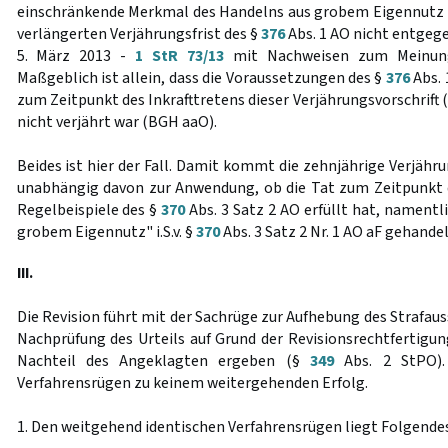
einschränkende Merkmal des Handelns aus grobem Eigennutz 
verlängerten Verjährungsfrist des §
376
Abs. 1 AO nicht entgeg
5. März 2013 -
1 StR 73/13
mit Nachweisen zum Meinungs
Maßgeblich ist allein, dass die Voraussetzungen des §
376
Abs. 
zum Zeitpunkt des Inkrafttretens dieser Verjährungsvorschrift (
nicht verjährt war (BGH aaO).
Beides ist hier der Fall. Damit kommt die zehnjährige Verjähru
unabhängig davon zur Anwendung, ob die Tat zum Zeitpunkt 
Regelbeispiele des §
370
Abs. 3 Satz 2 AO erfüllt hat, namentl
grobem Eigennutz" i.S.v. §
370
Abs. 3 Satz 2 Nr. 1 AO aF gehandel
III.
Die Revision führt mit der Sachrüge zur Aufhebung des Strafaus
Nachprüfung des Urteils auf Grund der Revisionsrechtfertigu
Nachteil des Angeklagten ergeben (§
349
Abs. 2 StPO). 
Verfahrensrügen zu keinem weitergehenden Erfolg.
1. Den weitgehend identischen Verfahrensrügen liegt Folgendes