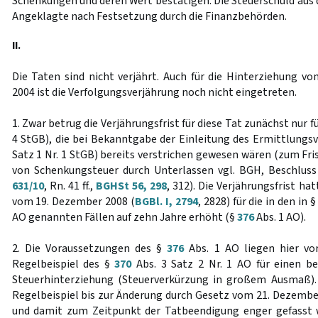
Schenkungen und deren Wert bestätigen. Die Steuerschuld aus 
Angeklagte nach Festsetzung durch die Finanzbehörden.
II.
Die Taten sind nicht verjährt. Auch für die Hinterziehung v
2004 ist die Verfolgungsverjährung noch nicht eingetreten.
1. Zwar betrug die Verjährungsfrist für diese Tat zunächst nur fü
4 StGB), die bei Bekanntgabe der Einleitung des Ermittlungsv
Satz 1 Nr. 1 StGB) bereits verstrichen gewesen wären (zum Fr
von Schenkungsteuer durch Unterlassen vgl. BGH, Beschluss
631/10
, Rn. 41 ff.,
BGHSt 56, 298
, 312). Die Verjährungsfrist ha
vom 19. Dezember 2008 (
BGBl. I, 2794
, 2828) für die in den in 
AO genannten Fällen auf zehn Jahre erhöht (§
376
Abs. 1 AO).
2. Die Voraussetzungen des §
376
Abs. 1 AO liegen hier vor
Regelbeispiel des §
370
Abs. 3 Satz 2 Nr. 1 AO für einen be
Steuerhinterziehung (Steuerverkürzung in großem Ausmaß).
Regelbeispiel bis zur Änderung durch Gesetz vom 21. Dezembe
und damit zum Zeitpunkt der Tatbeendigung enger gefasst w