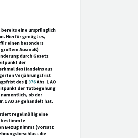
e bereits eine ursprünglich
n. Hierfür genügt es,
O für einen besonders
in großem Ausmaß)
 Änderung durch Gesetz
eitpunkt der
erkmal des Handelns aus
gerten Verjährungsfrist
gsfrist des §
376
Abs. 1 AO
itpunkt der Tatbegehung
, namentlich, ob der
Nr. 1 AO aF gehandelt hat.
ordert regelmäßig eine
e bestimmte
en Bezug nimmt (Vorsatz
lehnungsbeschluss die