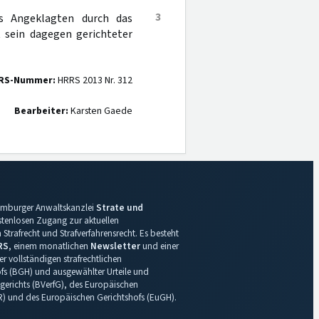
3
es Angeklagten durch das
t sein dagegen gerichteter
RS-Nummer:
HRRS 2013 Nr. 312
Bearbeiter:
Karsten Gaede
 Hamburger Anwaltskanzlei
Strate und
ostenlosen Zugang zur aktuellen
Strafrecht und Strafverfahrensrecht. Es besteht
RS
, einem monatlichen
Newsletter
und einer
r vollständigen strafrechtlichen
s (BGH) und ausgewählter Urteile und
gerichts (BVerfG), des Europäischen
R) und des Europäischen Gerichtshofs (EuGH).