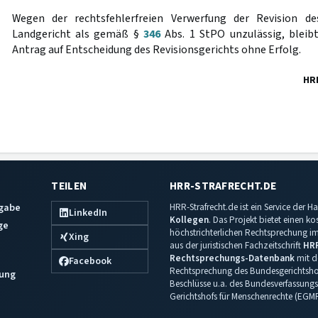
Wegen der rechtsfehlerfreien Verwerfung der Revision d
Landgericht als gemäß §
346
Abs. 1 StPO unzulässig, bleib
Antrag auf Entscheidung des Revisionsgerichts ohne Erfolg.
HR
TEILEN
HRR-STRAFRECHT.DE
sgabe
HRR-Strafrecht.de ist ein Service der
LinkedIn
Kollegen
. Das Projekt bietet einen k
ge
höchstrichterlichen Rechtsprechung im 
Xing
aus der juristischen Fachzeitschrift
HR
Rechtsprechungs-Datenbank
mit de
Facebook
Rechtsprechung des Bundesgerichtshof
ung
Beschlüsse u.a. des Bundesverfassungs
Gerichtshofs für Menschenrechte (EGM