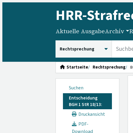
HRR
-Strafre
Aktuelle Ausgabe
Archiv
R
HRRS durchsuchen
Startseite
Rechtsprechung
B
Suchen
Entscheidung
BGH 1 StR 18/13:
Druckansicht
PDF-
Download