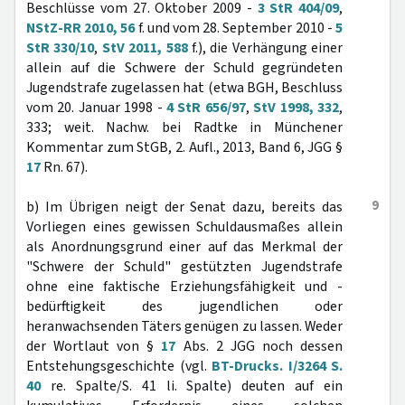
Beschlüsse vom 27. Oktober 2009 -
3 StR 404/09
,
NStZ-RR 2010, 56
f. und vom 28. September 2010 -
5
StR 330/10
,
StV 2011, 588
f.), die Verhängung einer
allein auf die Schwere der Schuld gegründeten
Jugendstrafe zugelassen hat (etwa BGH, Beschluss
vom 20. Januar 1998 -
4 StR 656/97
,
StV 1998, 332
,
333; weit. Nachw. bei Radtke in Münchener
Kommentar zum StGB, 2. Aufl., 2013, Band 6, JGG §
17
Rn. 67).
9
b) Im Übrigen neigt der Senat dazu, bereits das
Vorliegen eines gewissen Schuldausmaßes allein
als Anordnungsgrund einer auf das Merkmal der
"Schwere der Schuld" gestützten Jugendstrafe
ohne eine faktische Erziehungsfähigkeit und -
bedürftigkeit des jugendlichen oder
heranwachsenden Täters genügen zu lassen. Weder
der Wortlaut von §
17
Abs. 2 JGG noch dessen
Entstehungsgeschichte (vgl.
BT-Drucks. I/3264 S.
40
re. Spalte/S. 41 li. Spalte) deuten auf ein