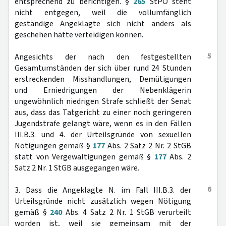
entsprechend zu berichtigen. §
265
StPO steht
nicht entgegen, weil die vollumfänglich
geständige Angeklagte sich nicht anders als
geschehen hätte verteidigen können.
5
Angesichts der nach den festgestellten
Gesamtumständen der sich über rund 24 Stunden
erstreckenden Misshandlungen, Demütigungen
und Erniedrigungen der Nebenklägerin
ungewöhnlich niedrigen Strafe schließt der Senat
aus, dass das Tatgericht zu einer noch geringeren
Jugendstrafe gelangt wäre, wenn es in den Fällen
III.B.3. und 4. der Urteilsgründe von sexuellen
Nötigungen gemäß §
177
Abs. 2 Satz 2 Nr. 2 StGB
statt von Vergewaltigungen gemäß §
177
Abs. 2
Satz 2 Nr. 1 StGB ausgegangen wäre.
6
3. Dass die Angeklagte N. im Fall III.B.3. der
Urteilsgründe nicht zusätzlich wegen Nötigung
gemäß §
240
Abs. 4 Satz 2 Nr. 1 StGB verurteilt
worden ist, weil sie gemeinsam mit der