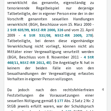
verwirklicht das genannte, eigenständig zu
tenorierende Regelbeispiel nur derjenige
Tatbeteiligte, der in eigener Person eine der in der
Vorschrift genannten sexuellen Handlungen
verwirklicht (BGH, Beschlüsse vom 15. März 2000 -
2 StR 635/99
,
NStZ-RR 2000, 326
und vom 21. April
2009 -
4 StR 531/08
,
NStZ-RR 2009, 278
).
Tatbeteiligte, bei denen diese eigenhändige
Verwirklichung nicht vorliegt, können nicht als
Mittäter einer Vergewaltigung verurteilt werden
(BGH, Beschluss vom 8. November 2011 -
4 StR
468/11
,
NStZ-RR 2012, 45
). Die Angeklagte N. hat in
keinem der beiden Fälle ein von den
Sexualhandlungen der Vergewaltigung erfasstes
Verhalten in eigener Person vollzogen.
4
Da jedoch nach den rechtsfehlerfreien
Feststellungen die Voraussetzungen einer
sexuellen Nötigung gemäß §
177
Abs. 2 Satz 2 Nr. 2
StGB jeweils erfüllt waren, war der Schuldspruch