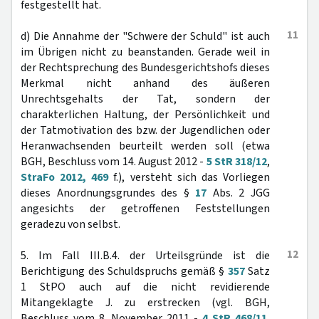
festgestellt hat.
11
d) Die Annahme der "Schwere der Schuld" ist auch
im Übrigen nicht zu beanstanden. Gerade weil in
der Rechtsprechung des Bundesgerichtshofs dieses
Merkmal nicht anhand des äußeren
Unrechtsgehalts der Tat, sondern der
charakterlichen Haltung, der Persönlichkeit und
der Tatmotivation des bzw. der Jugendlichen oder
Heranwachsenden beurteilt werden soll (etwa
BGH, Beschluss vom 14. August 2012 -
5 StR 318/12
,
StraFo 2012, 469
f.), versteht sich das Vorliegen
dieses Anordnungsgrundes des §
17
Abs. 2 JGG
angesichts der getroffenen Feststellungen
geradezu von selbst.
12
5. Im Fall III.B.4. der Urteilsgründe ist die
Berichtigung des Schuldspruchs gemäß §
357
Satz
1 StPO auch auf die nicht revidierende
Mitangeklagte J. zu erstrecken (vgl. BGH,
Beschluss vom 8. November 2011 -
4 StR 468/11
,