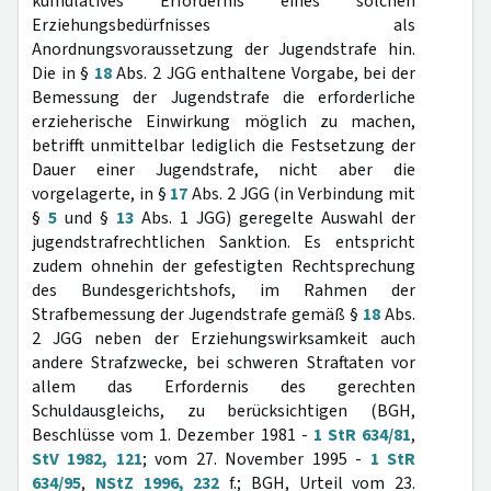
kumulatives Erfordernis eines solchen
Erziehungsbedürfnisses als
Anordnungsvoraussetzung der Jugendstrafe hin.
Die in §
18
Abs. 2 JGG enthaltene Vorgabe, bei der
Bemessung der Jugendstrafe die erforderliche
erzieherische Einwirkung möglich zu machen,
betrifft unmittelbar lediglich die Festsetzung der
Dauer einer Jugendstrafe, nicht aber die
vorgelagerte, in §
17
Abs. 2 JGG (in Verbindung mit
§
5
und §
13
Abs. 1 JGG) geregelte Auswahl der
jugendstrafrechtlichen Sanktion. Es entspricht
zudem ohnehin der gefestigten Rechtsprechung
des Bundesgerichtshofs, im Rahmen der
Strafbemessung der Jugendstrafe gemäß §
18
Abs.
2 JGG neben der Erziehungswirksamkeit auch
andere Strafzwecke, bei schweren Straftaten vor
allem das Erfordernis des gerechten
Schuldausgleichs, zu berücksichtigen (BGH,
Beschlüsse vom 1. Dezember 1981 -
1 StR 634/81
,
StV 1982, 121
; vom 27. November 1995 -
1 StR
634/95
,
NStZ 1996, 232
f.; BGH, Urteil vom 23.