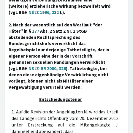
derartigen Verbüßungszeiträumen eine
(weitere) erzieherische Wirkung bezweifelt wird
(vgl. BGH
NStZ 1996, 232
f.).
2. Nach der wesentlich auf den Wortlaut "der
Täter" in §
177
Abs. 2 Satz 2 Nr. 1 StGB
abstellenden Rechtsprechung des
Bundesgerichtshofs verwirklicht das
Regelbeispiel nur derjenige Tatbeteiligte, der in
eigener Person eine der in der Vorschrift
genannten sexuellen Handlungen verwirklicht
(vgl. BGH
NStZ-RR 2000, 326
). Tatbeteiligte, bei
denen diese eigenhändige Verwirklichung nicht
vorliegt, können nicht als Mittäter einer
Vergewaltigung verurteilt werden.
Entscheidungstenor
1. Auf die Revision der Angeklagten N. wird das Urteil
des Landgerichts Offenburg vom 20. Dezember 2012
unter Erstreckung auf die Mitangeklagte J.
dahingehend abgeändert, dass