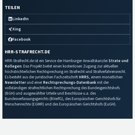
TEILEN
LinkedIn
Xing
Facebook
HRR-STRAFRECHT.DE
HRR-Strafrecht.de ist ein Service der Hamburger Anwaltskanzlei
Strate und
Kollegen
. Das Projekt bietet einen kostenlosen Zugang zur aktuellen
höchstrichterlichen Rechtsprechung im Strafrecht und Strafverfahrensrecht.
Es besteht aus der juristischen Fachzeitschrift
HRRS
, einem monatlichen
Newsletter
und einer
Rechtsprechungs-Datenbank
mit der
vollständigen strafrechtlichen Rechtsprechung des Bundesgerichtshofs
(BGH) und ausgewählter Urteile und Beschlüsse u.a. des
Bundesverfassungsgerichts (BVerfG), des Europäischen Gerichtshofs für
Menschenrechte (EGMR) und des Europäischen Gerichtshofs (EuGH).
Impressum
·
Datenschutz