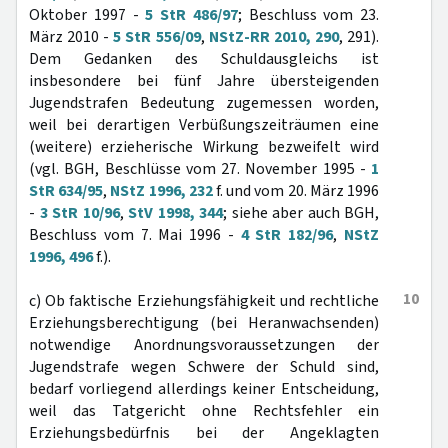
Oktober 1997 -
5 StR 486/97
; Beschluss vom 23.
März 2010 -
5 StR 556/09
,
NStZ-RR 2010, 290
, 291).
Dem Gedanken des Schuldausgleichs ist
insbesondere bei fünf Jahre übersteigenden
Jugendstrafen Bedeutung zugemessen worden,
weil bei derartigen Verbüßungszeiträumen eine
(weitere) erzieherische Wirkung bezweifelt wird
(vgl. BGH, Beschlüsse vom 27. November 1995 -
1
StR 634/95
,
NStZ 1996, 232
f. und vom 20. März 1996
-
3 StR 10/96
,
StV 1998, 344
; siehe aber auch BGH,
Beschluss vom 7. Mai 1996 -
4 StR 182/96
,
NStZ
1996, 496
f.).
10
c) Ob faktische Erziehungsfähigkeit und rechtliche
Erziehungsberechtigung (bei Heranwachsenden)
notwendige Anordnungsvoraussetzungen der
Jugendstrafe wegen Schwere der Schuld sind,
bedarf vorliegend allerdings keiner Entscheidung,
weil das Tatgericht ohne Rechtsfehler ein
Erziehungsbedürfnis bei der Angeklagten