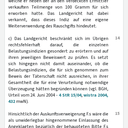
welche er neben der an den Verdeckten Ermittler
verkauften Teilmenge von 100 Gramm für sich
erworben hatte. Das Landgericht hat dabei
verkannt, dass dieses Indiz auf eine eigene
Weiterverwendung des Rauschgifts hindeutet.
14
c) Das Landgericht beschränkt sich im Übrigen
rechtsfehlerhaft darauf, die einzelnen
Belastungsindizien gesondert zu erörtern und auf
ihren jeweiligen Beweiswert zu prüfen. Es setzt
sich hingegen nicht damit auseinander, ob die
Belastungsindizien, die für sich genommen zum
Beweis der Täterschaft nicht ausreichen, in ihrer
Gesamtheit die für eine Verurteilung notwendige
Überzeugung hätten begründen können (vgl. BGH,
Urteil vom 24. Juni 2004 -
4 StR 15/04
,
wistra 2004,
432
mwN).
15
Hinsichtlich der Auskunftsverweigerung F.s wäre die
als unwiderlegbar hingenommene Einlassung des
Angeklagten bezüglich der behaupteten Bitte F.s