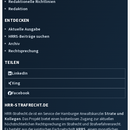
Redaktionelle Richtlinien
Redaktion
ENTDECKEN
Aktuelle Ausgabe
HRRS-Beiträge suchen
Archiv
Rechtsprechung
TEILEN
LinkedIn
Xing
Facebook
HRR-STRAFRECHT.DE
HRR-Strafrecht.de ist ein Service der Hamburger Anwaltskanzlei
Strate und
Kollegen
. Das Projekt bietet einen kostenlosen Zugang zur aktuellen
höchstrichterlichen Rechtsprechung im Strafrecht und Strafverfahrensrecht.
Es besteht aus der juristischen Fachzeitschrift
HRRS
, einem monatlichen