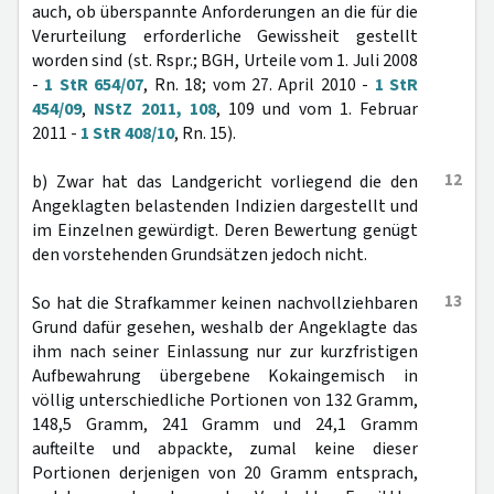
auch, ob überspannte Anforderungen an die für die
Verurteilung erforderliche Gewissheit gestellt
worden sind (st. Rspr.; BGH, Urteile vom 1. Juli 2008
-
1 StR 654/07
, Rn. 18; vom 27. April 2010 -
1 StR
454/09
,
NStZ 2011, 108
, 109 und vom 1. Februar
2011 -
1 StR 408/10
, Rn. 15).
12
b) Zwar hat das Landgericht vorliegend die den
Angeklagten belastenden Indizien dargestellt und
im Einzelnen gewürdigt. Deren Bewertung genügt
den vorstehenden Grundsätzen jedoch nicht.
13
So hat die Strafkammer keinen nachvollziehbaren
Grund dafür gesehen, weshalb der Angeklagte das
ihm nach seiner Einlassung nur zur kurzfristigen
Aufbewahrung übergebene Kokaingemisch in
völlig unterschiedliche Portionen von 132 Gramm,
148,5 Gramm, 241 Gramm und 24,1 Gramm
aufteilte und abpackte, zumal keine dieser
Portionen derjenigen von 20 Gramm entsprach,