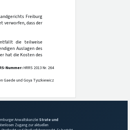
Landgerichts Freiburg
t verworfen, dass der
fällt die teilweise
endigen Auslagen des
er hat die Kosten des
RS-Nummer:
HRRS 2013 Nr. 264
en Gaede und Goya Tyszkiewicz
 Hamburger Anwaltskanzlei
Strate und
ostenlosen Zugang zur aktuellen