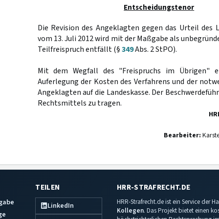
Entscheidungstenor
Die Revision des Angeklagten gegen das Urteil des 
vom 13. Juli 2012 wird mit der Maßgabe als unbegründe
Teilfreispruch entfällt (§
349
Abs. 2 StPO).
Mit dem Wegfall des "Freispruchs im Übrigen" ent
Auferlegung der Kosten des Verfahrens und der notw
Angeklagten auf die Landeskasse. Der Beschwerdeführ
Rechtsmittels zu tragen.
HR
Bearbeiter:
Karst
TEILEN
HRR-STRAFRECHT.DE
sgabe
HRR-Strafrecht.de ist ein Service der
LinkedIn
Kollegen
. Das Projekt bietet einen k
ge