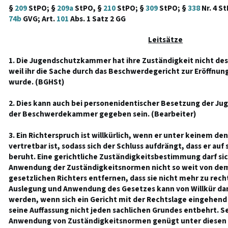
§
209
StPO; §
209a
StPO, §
210
StPO; §
309
StPO; §
338
Nr. 4 S
74b
GVG; Art.
101
Abs. 1 Satz 2 GG
Leitsätze
1. Die Jugendschutzkammer hat ihre Zuständigkeit nicht desh
weil ihr die Sache durch das Beschwerdegericht zur Eröffnu
wurde. (BGHSt)
2. Dies kann auch bei personenidentischer Besetzung der 
der Beschwerdekammer gegeben sein. (Bearbeiter)
3. Ein Richterspruch ist willkürlich, wenn er unter keinem de
vertretbar ist, sodass sich der Schluss aufdrängt, dass er 
beruht. Eine gerichtliche Zuständigkeitsbestimmung darf si
Anwendung der Zuständigkeitsnormen nicht so weit von de
gesetzlichen Richters entfernen, dass sie nicht mehr zu recht
Auslegung und Anwendung des Gesetzes kann von Willkür da
werden, wenn sich ein Gericht mit der Rechtslage eingehend
seine Auffassung nicht jeden sachlichen Grundes entbehrt. Se
Anwendung von Zuständigkeitsnormen genügt unter diesen 