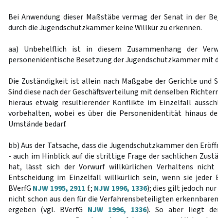
Bei Anwendung dieser Maßstäbe vermag der Senat in der Bej
durch die Jugendschutzkammer keine Willkür zu erkennen.
aa) Unbehelflich ist in diesem Zusammenhang der Verwe
personenidentische Besetzung der Jugendschutzkammer mit 
Die Zuständigkeit ist allein nach Maßgabe der Gerichte und S
Sind diese nach der Geschäftsverteilung mit denselben Richtern
hieraus etwaig resultierender Konflikte im Einzelfall aussc
vorbehalten, wobei es über die Personenidentität hinaus 
Umstände bedarf.
bb) Aus der Tatsache, dass die Jugendschutzkammer den Eröff
- auch im Hinblick auf die strittige Frage der sachlichen Zust
hat, lässt sich der Vorwurf willkürlichen Verhaltens nich
Entscheidung im Einzelfall willkürlich sein, wenn sie jeder
BVerfG
NJW 1995, 2911
f.;
NJW 1996, 1336
); dies gilt jedoch nu
nicht schon aus den für die Verfahrensbeteiligten erkennbare
ergeben (vgl. BVerfG
NJW 1996, 1336
). So aber liegt de