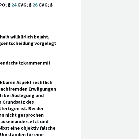
tPO; §
24
GVG; §
26
GVG; §
alb willkürlich bejaht,
ngsentscheidung vorgelegt
Jugendschutzkammer mit
nkbaren Aspekt rechtlich
auf sachfremden Erwägungen
ch bei Auslegung und
m Grundsatz des
fertigen ist. Bei der
nn nicht gesprochen
 auseinandersetzt und
lbst eine objektiv falsche
Umständen für eine