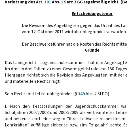
Verletzung des Art.
101
Abs. 1 Satz 2 GG regelmäßig nicht. (B
Entscheidungstenor
Die Revision des Angeklagten gegen das Urteil des L
vom 12. Oktober 2011 wird als unbegründet verworfen.
Der Beschwerdeführer hat die Kosten des Rechtsmittel
Gründe
Das Landgericht - Jugendschutzkammer - hat den Angeklagt
im Amt in drei Fällen zu einer Gesamtgeldstrafe von 150 Tagess
Hiergegen richtet sich die Revision des Angeklagten, mit der 
und materiellen Rechts rügt.
Sein Rechtsmittel ist unbegründet (§
349
Abs. 2 StPO).
I. Nach den Feststellungen der Jugendschutzkammer wa
Schuljahren 2007/2008 und 2008/2009 als verbeamteter Lehrer
und betreute dort eine wegen "ihres teilweise respektlose
Lehrkräften" auffällige siebente bzw. (im Folgejahr) achte S