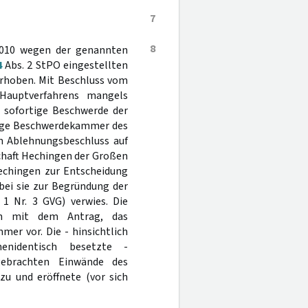
7
8
2010 wegen der genannten
4
Abs. 2 StPO eingestellten
erhoben. Mit Beschluss vom
 Hauptverfahrens mangels
e sofortige Beschwerde der
ige Beschwerdekammer des
n Ablehnungsbeschluss auf
schaft Hechingen der Großen
chingen zur Entscheidung
bei sie zur Begründung der
1 Nr. 3 GVG) verwies. Die
ten mit dem Antrag, das
er vor. Die - hinsichtlich
enidentisch besetzte -
gebrachten Einwände des
zu und eröffnete (vor sich