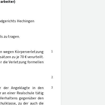
earbeiter)
andgerichts Hechingen
s zu tragen.
1
en wegen Körperverletzung
ätzen zu je 70 € verurteilt.
er die Verletzung formellen
2
3
r der Angeklagte in den
 an einer Realschule tätig
n Verhaltens gegenüber den
chulklasse, zu der auch die