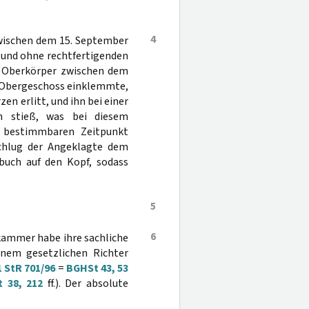
4
zwischen dem 15. September
 und ohne rechtfertigenden
en Oberkörper zwischen dem
n Obergeschoss einklemmte,
n erlitt, und ihn bei einer
 stieß, was bei diesem
 bestimmbaren Zeitpunkt
chlug der Angeklagte dem
buch auf den Kopf, sodass
5
6
kammer habe ihre sachliche
inem gesetzlichen Richter
1 StR 701/96
=
BGHSt 43, 53
 38, 212
ff.). Der absolute