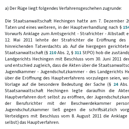
a) Der Rüge liegt folgendes Verfahrensgeschehen zugrunde:
Die Staatsanwaltschaft Hechingen hatte am 7. Dezember 
Taten und eines weiteren, in der Hauptverhandlung nach §
15
Vorwurfs Anklage zum Amtsgericht - Strafrichter - Albstadt 
12. Mai 2011 lehnte der Strafrichter die Eröffnung des
hinreichenden Tatverdachts ab. Auf die hiergegen gerichtet
Staatsanwaltschaft (§
210
Abs. 2, §
311
StPO) hob die zuständ
Landgerichts Hechingen mit Beschluss vom 30. Juni 2011 de
und entschied zugleich, dass die Akten über die Staatsanwalt
Jugendkammer - Jugendschutzkammer - des Landgerichts He
über die Eröffnung des Hauptverfahrens vorzulegen seien, wo
Vorlage auf die besondere Bedeutung der Sache (§
24
Abs. 
Staatsanwaltschaft Hechingen legte daraufhin die Ak
Hauptverfahren dort selbst zu eröffnen, der Jugendschutzkamm
der Berufsrichter mit der Beschwerdekammer person
Jugendschutzkammer ließ gegen die schriftsätzlich vor
Verteidigers mit Beschluss vom 8. August 2011 die Anklage 
selbst) das Hauptverfahren.