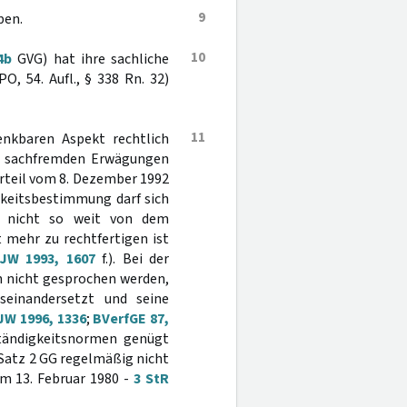
9
ben.
10
4b
GVG) hat ihre sachliche
O, 54. Aufl., § 338 Rn. 32)
11
enkbaren Aspekt rechtlich
auf sachfremden Erwägungen
 Urteil vom 8. Dezember 1992
igkeitsbestimmung darf sich
n nicht so weit von dem
t mehr zu rechtfertigen ist
JW 1993, 1607
f.). Bei der
n nicht gesprochen werden,
seinandersetzt und seine
JW 1996, 1336
;
BVerfGE 87,
ständigkeitsnormen genügt
 Satz 2 GG regelmäßig nicht
om 13. Februar 1980 -
3 StR