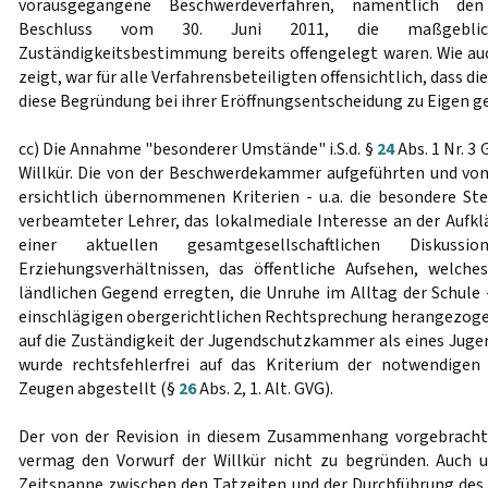
vorausgegangene Beschwerdeverfahren, namentlich den
Beschluss vom 30. Juni 2011, die maßgebli
Zuständigkeitsbestimmung bereits offengelegt waren. Wie au
zeigt, war für alle Verfahrensbeteiligten offensichtlich, dass
diese Begründung bei ihrer Eröffnungsentscheidung zu Eigen g
cc) Die Annahme "besonderer Umstände" i.S.d. §
24
Abs. 1 Nr. 3
Willkür. Die von der Beschwerdekammer aufgeführten und v
ersichtlich übernommenen Kriterien - u.a. die besondere St
verbeamteter Lehrer, das lokalmediale Interesse an der Aufk
einer aktuellen gesamtgesellschaftlichen Diskus
Erziehungsverhältnissen, das öffentliche Aufsehen, welche
ländlichen Gegend erregten, die Unruhe im Alltag der Schule 
einschlägigen obergerichtlichen Rechtsprechung herangezoge
auf die Zuständigkeit der Jugendschutzkammer als eines Juge
wurde rechtsfehlerfrei auf das Kriterium der notwendigen
Zeugen abgestellt (§
26
Abs. 2, 1. Alt. GVG).
Der von der Revision in diesem Zusammenhang vorgebracht
vermag den Vorwurf der Willkür nicht zu begründen. Auch u
Zeitspanne zwischen den Tatzeiten und der Durchführung des 