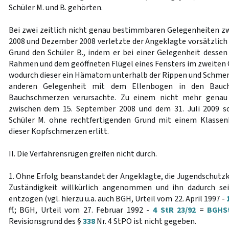
Schüler M. und B. gehörten.
Bei zwei zeitlich nicht genau bestimmbaren Gelegenheiten 
2008 und Dezember 2008 verletzte der Angeklagte vorsätzlich
Grund den Schüler B., indem er bei einer Gelegenheit dess
Rahmen und dem geöffneten Flügel eines Fensters im zweite
wodurch dieser ein Hämatom unterhalb der Rippen und Schmerze
anderen Gelegenheit mit dem Ellenbogen in den Bauch
Bauchschmerzen verursachte. Zu einem nicht mehr genau
zwischen dem 15. September 2008 und dem 31. Juli 2009 s
Schüler M. ohne rechtfertigenden Grund mit einem Klassen
dieser Kopfschmerzen erlitt.
II. Die Verfahrensrügen greifen nicht durch.
1. Ohne Erfolg beanstandet der Angeklagte, die Jugendschutz
Zuständigkeit willkürlich angenommen und ihn dadurch se
entzogen (vgl. hierzu u.a. auch BGH, Urteil vom 22. April 1997 -
ff.; BGH, Urteil vom 27. Februar 1992 -
4 StR 23/92
=
BGHSt
Revisionsgrund des §
338
Nr. 4 StPO ist nicht gegeben.