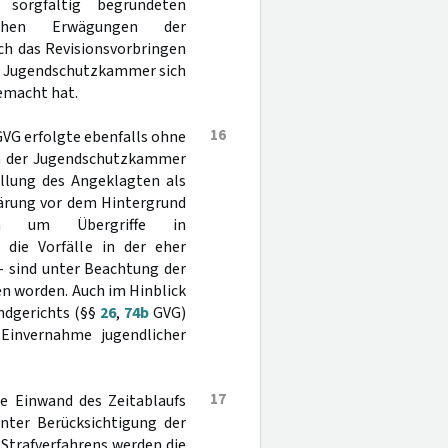
 sorgfältig begründeten
chen Erwägungen der
ch das Revisionsvorbringen
 die Jugendschutzkammer sich
emacht hat.
16
 GVG erfolgte ebenfalls ohne
on der Jugendschutzkammer
ellung des Angeklagten als
lärung vor dem Hintergrund
sion um Übergriffe in
s die Vorfälle in der eher
- sind unter Beachtung der
n worden. Auch im Hinblick
ndgerichts (§§
26
,
74b
GVG)
 Einvernahme jugendlicher
17
e Einwand des Zeitablaufs
nter Berücksichtigung der
Strafverfahrens werden die