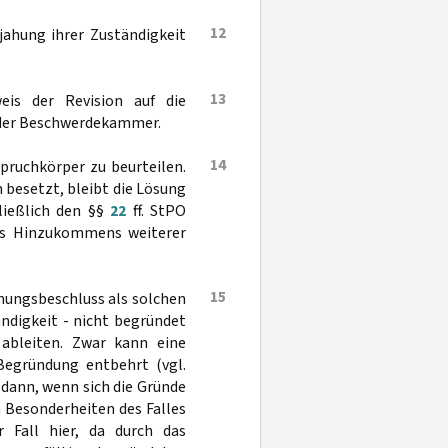
12
ahung ihrer Zuständigkeit
13
is der Revision auf die
der Beschwerdekammer.
14
pruchkörper zu beurteilen.
 besetzt, bleibt die Lösung
hließlich den §§
22
ff. StPO
des Hinzukommens weiterer
15
nungsbeschluss als solchen
ändigkeit - nicht begründet
t ableiten. Zwar kann eine
 Begründung entbehrt (vgl.
r dann, wenn sich die Gründe
n Besonderheiten des Falles
r Fall hier, da durch das