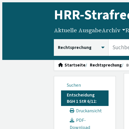
HRR
-Strafre
Aktuelle Ausgabe
Archiv
R
HRRS durchsuchen
Startseite
Rechtsprechung
B
Suchen
Entscheidung
BGH 1 StR 6/12:
Druckansicht
PDF-
Download