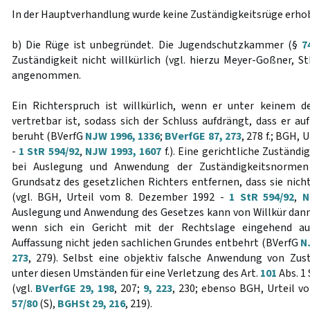
In der Hauptverhandlung wurde keine Zuständigkeitsrüge erho
b) Die Rüge ist unbegründet. Die Jugendschutzkammer (§
7
Zuständigkeit nicht willkürlich (vgl. hierzu Meyer-Goßner, StP
angenommen.
Ein Richterspruch ist willkürlich, wenn er unter keinem d
vertretbar ist, sodass sich der Schluss aufdrängt, dass er 
beruht (BVerfG
NJW 1996, 1336
;
BVerfGE 87, 273
, 278 f.; BGH,
-
1 StR 594/92
,
NJW 1993, 1607
f.). Eine gerichtliche Zuständ
bei Auslegung und Anwendung der Zuständigkeitsnorme
Grundsatz des gesetzlichen Richters entfernen, dass sie nich
(vgl. BGH, Urteil vom 8. Dezember 1992 -
1 StR 594/92
,
N
Auslegung und Anwendung des Gesetzes kann von Willkür dan
wenn sich ein Gericht mit der Rechtslage eingehend au
Auffassung nicht jeden sachlichen Grundes entbehrt (BVerfG
N
273
, 279). Selbst eine objektiv falsche Anwendung von Zu
unter diesen Umständen für eine Verletzung des Art.
101
Abs. 1
(vgl.
BVerfGE 29, 198
, 207;
9, 223
, 230; ebenso BGH, Urteil v
57/80
(S),
BGHSt 29, 216
, 219).