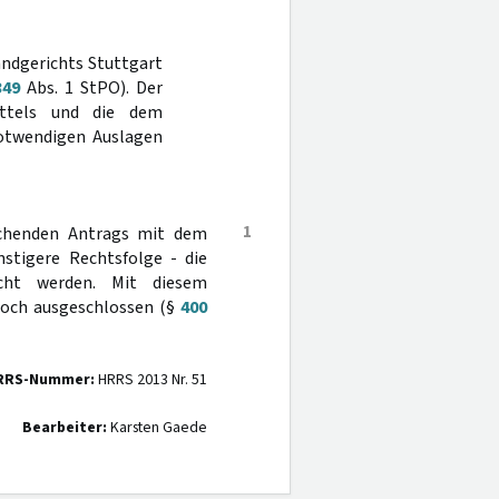
andgerichts Stuttgart
349
Abs. 1 StPO). Der
ittels und die dem
otwendigen Auslagen
1
reichenden Antrags mit dem
stigere Rechtsfolge - die
cht werden. Mit diesem
edoch ausgeschlossen (§
400
RRS-Nummer:
HRRS 2013 Nr. 51
Bearbeiter:
Karsten Gaede