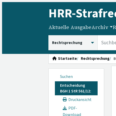
HRR
-Strafre
Aktuelle Ausgabe
Archiv
R
HRRS durchsuchen
Startseite
Rechtsprechung
B
Suchen
Entscheidung
BGH 1 StR 561/12:
Druckansicht
PDF-
Download