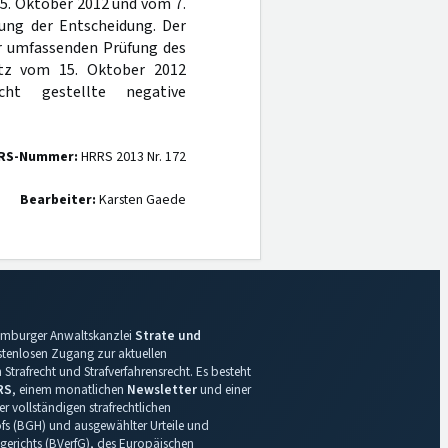
15. Oktober 2012 und vom 7.
rung der Entscheidung. Der
r umfassenden Prüfung des
satz vom 15. Oktober 2012
ht gestellte negative
RS-Nummer:
HRRS 2013 Nr. 172
Bearbeiter:
Karsten Gaede
 Hamburger Anwaltskanzlei
Strate und
ostenlosen Zugang zur aktuellen
Strafrecht und Strafverfahrensrecht. Es besteht
RS
, einem monatlichen
Newsletter
und einer
r vollständigen strafrechtlichen
s (BGH) und ausgewählter Urteile und
gerichts (BVerfG), des Europäischen