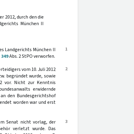
r 2012, durch den die
dgerichts München II
1
des Landgerichts München II
§
349
Abs. 2 StPO verworfen.
2
rteidigers vom 10. Juli 2012
zw. begründet wurde, sowie
 vor. Nicht zur Kenntnis
undesanwalts erwidernde
r an den Bundesgerichtshof
sendet worden war und erst
3
em Senat nicht vorlag, der
Gehör verletzt wurde. Das