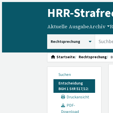
HRR
-Strafre
Aktuelle Ausgabe
Archiv
R
HRRS durchsuchen
Startseite
Rechtsprechung
B
Suchen
Entscheidung
BGH 1 StR 517/12:
Druckansicht
PDF-
Download