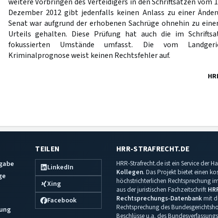
weitere Vorbringen des Verteidigers in den Schriftsätzen vom 
Dezember 2012 gibt jedenfalls keinen Anlass zu einer Ände
Senat war aufgrund der erhobenen Sachrüge ohnehin zu eine
Urteils gehalten. Diese Prüfung hat auch die im Schrift
fokussierten Umstände umfasst. Die vom Landgeric
Kriminalprognose weist keinen Rechtsfehler auf.
HR
TEILEN
HRR-STRAFRECHT.DE
sgabe
HRR-Strafrecht.de ist ein Service der
LinkedIn
Kollegen
. Das Projekt bietet einen k
ge
höchstrichterlichen Rechtsprechung im 
Xing
aus der juristischen Fachzeitschrift
HR
Rechtsprechungs-Datenbank
mit de
Facebook
Rechtsprechung des Bundesgerichtshof
ung
Beschlüsse u.a. des Bundesverfassungs